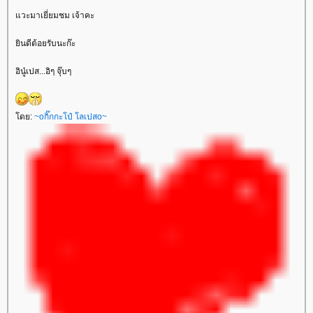
แวะมาเยี่ยมชม เจ้าคะ
ยินดีต้อยรับนะก๊ะ
อินู๋เปส...อิๆ จุ๊บๆ
โดย:
~oกิ๊กกะโป๋ โลเปสo~