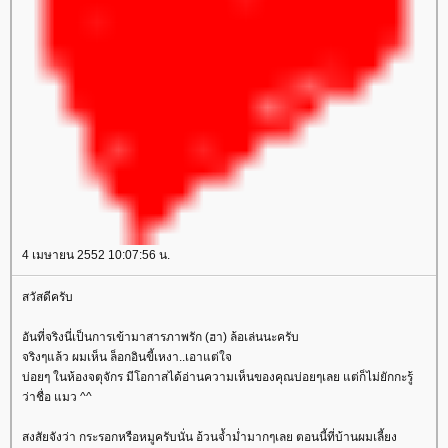
4 เมษายน 2552 10:07:56 น.
สวัสดีครับ
อันที่จริงนี่เป็นการเข้ามาสารภาพรัก (ฮา) ล้อเล่นนะครับ
จริงๆแล้ว ผมเห็น ล็อกอินขี้เหงา..เอาแต่ใจ
บ่อยๆ ในห้องจตุจักร มีโอกาสได้อ่านความเห็นของคุณบ่อยๆเลย แต่ก็ไม่ยักกะรู้
ว่าชื่อ แมว ^^
สงสัยจังว่า กระรอกหรือหมูครับนั่น อ้วนจ้ำม่ำมากๆเลย ตอนนี้ที่บ้านผมเลี้ยง