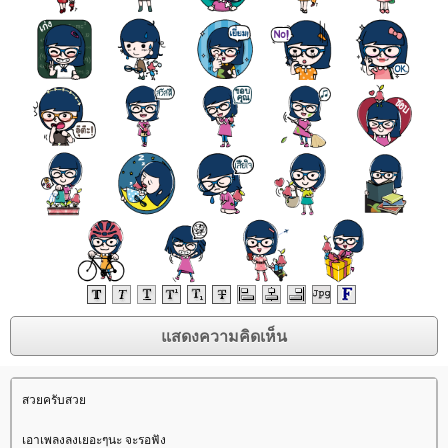
สวยครับสว
เอาเพลงลงเยอะๆนะ จะรอฟัง