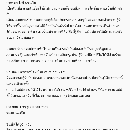
กระรอก 1 ตัวเช่นกัน
เป็นตัวเมีย สายพันธุ์อะไรก็ไม่ทราบ ตอนเล็กขนสีเทาๆ พอโตขึ้นกลายเป็นสีดำซะ
งั้น
เห็นคุณมักจะเข้ามาตอบกระทู้ที่เกี่ยวกับกระรอกบ่อยๆ ก็เลยอยากจะทำความรู้จัก
ห้มากขึ้น เผอิญว่าผมไม่มีล็อกอินในพันทิป และไม่เคยแสดงความเห็นใดๆเล
ได้แต่อ่านอย่างเดียว คงเป็นเพราะผมนิสัยเสียที่รู้สึกว่าแม้แต่การใช้บัตรผ่านก็ยัง
ุ่งยากยังไงชอบกล
ต่ยอมรับว่าผมมักจะเข้าไปอ่านเป็นประจำในห้องเฉลิมไทย (การ์ตูนและ
ภาพยนตร์) และเข้าห้องจตุจักรบ้าง เฉลิมกรุงบ้าง รู้สึกแย่นิดๆ ที่ไม่ได้มีส่วนร่วม
อะไรกับทางเวปบอร์ดนอกจากการติดตามอ่านเพียงอย่างเดียว
น้ำเยอะแล้วจากนี้จะเป็นผักบุ้งบ้างนะครับ
คืออยากจะรู้จักกับน้องแมว(คาดว่าน่าจะเป็นน้องหลายปีเหมือนกัน)ให้มากกว่านี้
เลยจะเข้ามาทิ้ง
e-mail address ให้ไว้ไม่ทราบว่าได้เล่น MSN หรือเปล่าถ้าเล่นยังไงรบกวน add
พี่ไว้หน่อยนะครับมีเรื่องอยากถามอยากคุยอีกเยอะแยะเล
maxma_fire@hotmail.com
ขอบคุณครับ
ินดีที่ได้รู้จักครับ