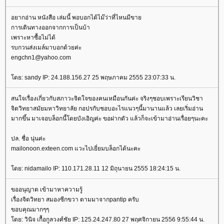
อยากอ่าน หนังสือ เล่มนี้ พอบอกได้ไม๊ว่าที่ไหนมีขา
การเดินทางออกจากการเป็นบ้า
เพราะหาซื้อไม่ได้
รบกวนส่งเมล์มาบอกด้วยค่ะ
engchn1@yahoo.com
ดย: sandy IP: 24.188.156.27 25 พฤษภาคม 2555 23:07:33 น.
สนใจเรื่องเกี่ยวกับสภาวะจิตใจของคนเหมือนกันค่ะ จริงๆชอบเพราะเรียนวิชา
จิตวิทยาสมัยมหาวิทยาลัย กอปรกับชอบอะไรแนวๆนี้มานานแล้ว เลยเริ่มอ่าน
มากขึ้น มาเจอบล็อกนี้โดยบังเอิญค่ะ ขอฝากตัว แล้วก็จะเข้ามาอ่านเรื่อยๆนะคะ
ปล. ชื่อ นุ่นค่ะ
mailonoon.exteen.com แวะไปเยี่ยมบล็อกได้นะคะ
ดย: nidamailo IP: 110.171.28.11 12 มิถุนายน 2555 18:24:15 น.
ขออนุญาต เข้ามาหาความรู้
เรื่องจิตวิทยา สมองซีกขวา ตามมาจากpantip ครับ
ขอบคุณมากๆๆ
ดย: วินิจ เกื้อกูลวงศ์ชัย IP: 125.24.247.80 27 พฤศจิกายน 2556 9:55:44 น.