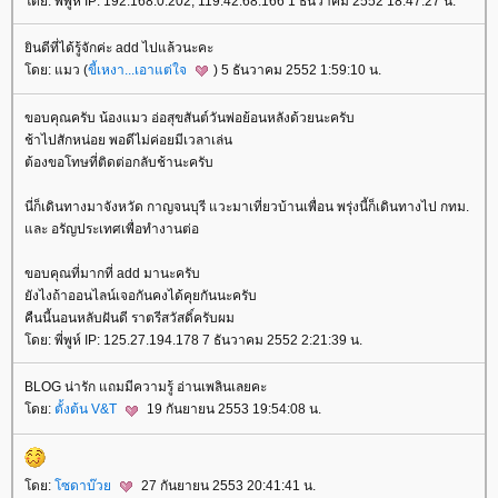
ดย: พี่พูห์ IP: 192.168.0.202, 119.42.68.166 1 ธันวาคม 2552 18:47:27 น.
ินดีที่ได้รู้จักค่ะ add ไปแล้วนะคะ
ดย: แมว (
ขี้เหงา...เอาแต่ใจ
) 5 ธันวาคม 2552 1:59:10 น.
ขอบคุณครับ น้องแมว อ่อสุขสันต์วันพ่อย้อนหลังด้วยนะครับ
ช้าไปสักหน่อย พอดีไม่ค่อยมีเวลาเล่น
ต้องขอโทษที่ติดต่อกลับช้านะครับ
นี่ก็เดินทางมาจังหวัด กาญจนบุรี แวะมาเที่ยวบ้านเพื่อน พรุ่งนี้ก็เดินทางไป กทม.
ละ อรัญประเทศเพื่อทำงานต่อ
ขอบคุณที่มากที่ add มานะครับ
ังไงถ้าออนไลน์เจอกันคงได้คุยกันนะครับ
คืนนี้นอนหลับฝันดี ราตรีสวัสดิ์ครับผม
ดย: พี่พูห์ IP: 125.27.194.178 7 ธันวาคม 2552 2:21:39 น.
BLOG น่ารัก แถมมีความรู้ อ่านเพลินเลยคะ
ดย:
ตั้งต้น V&T
19 กันยายน 2553 19:54:08 น.
ดย:
ซดาบ๊ว
27 กันยายน 2553 20:41:41 น.