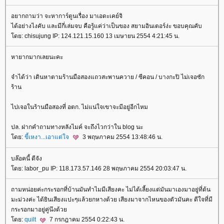
อยากถามว่า จะหาการ์ตูนเรื่อง มาเอดะเคย์จิ
ได้อย่างไงคับ และมีกี่เล่มจบ คือรู้แค่ว่าเป็นของ สยามอินเตอร์ง่ะ ขอบคุณคับ
ดย: chisujung IP: 124.121.15.160 13 เมษายน 2554 4:21:45 น.
หายากมากเลยนะคะ
จำได้ว่า เดินหาตามร้านมือสองแถวสะพานควาย / ซีคอน / บางกะปิ ไม่เจอซัก
ร้าน
ไปเจอในร้านมือสองที่ อตก. ไม่แน่ใจเขาจะมีอยู่อีกไหม
ปล. ฝากคำถามทางหลังไมค์ จะถึงไวกว่าใน blog นะ
ดย:
ขี้เหงา...เอาแต่ใจ
3 พฤษภาคม 2554 13:48:46 น.
บล๊อคนี้ ดีจัง
ดย: labor_pu IP: 118.173.57.146 28 พฤษภาคม 2554 20:03:47 น.
ถามหน่อยค่ะกระรอกที่บ้านมันทำไมมีเสียงคะ ไม่ได้เลี้ยงแต่มันมาเองมาอยู่ที่ต้น
มะม่วงค่ะ ได้ยินเสียงแปะๆแล้วยกหางด้วย เสียงมาจากไหนของตัวมันคะ ดีใจที่มี
กระรอกมาอยู่คู่นึงด้ว
ดย:
quilt
7 กรกฎาคม 2554 0:22:43 น.