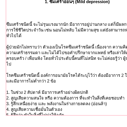
1. ซึมเศร้าอ่อนๆ (Mild depression)
ซึมเศร้าชนิดนี้ จะไม่รุนแรงมากนัก มีอาการอยู่ปานกลาง แต่ก็มีผล
การใช้ชีวิตประจำวัน เช่น นอนไม่หลับ ไม่มีความสุข แต่ยังสามา
ทั่วไปได้
ผู้ป่วยมักไม่ทราบว่า ตัวเองเป็นโรคซึมเศร้าชนิดนี้ เนื่องจาก ความคิดท
ความเศร้าธรรมดา และไม่ได้ไปขอคำปรึกษาจากแพทย์ หรือเล่าให
ครอบครัว / เพื่อนฟัง โดยทั่วไประดับนี้คนที่ไม่สนิท จะไม่ค่อยรู้ว่า ผู
ไป
รคซึมเศร้าชนิดนี้ องค์การอนามัยโรคได้ระบุไว้ว่า ต้องมีอาการ 2 
ละมีอาการไม่ต่ำกว่า 2 ข้อ
1. ในช่วง 2 สัปดาห์ มีอาการเศร้าอย่างผิดปกติ
2. สูญเสียความสนใจ หรือ ความต้องการ ที่จะทำในสิ่งที่เคยชอบทำ
3. รู้สึกเหนื่อยง่าย และ พลังงานในร่างกายลดลง (อ่อนล้า)
4. สูญเสียความเชื่อมั่นในตัวเอง
5. รู้สึกว่า ทำในสิ่งที่ไม่น่าให้อภั
6. คิดถึงการฆ่าตัวตา
7. สูญเสียความสามารถในการคิดอ่าน