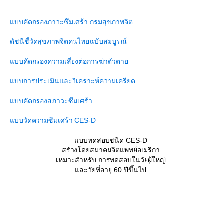
ังไม่แน่ชัดว่า วิตามิน E ช่วยโดปามีนยังไง แต่ในโรคของพาร์กินสัน 
เกี่ยวข้องกับโดปามีน วิตามิน E ช่วยป้องกันพาร์กินสันได้ รวมทั้งโปร
บบคัดกรองภาวะซึมเศร้า กรมสุขภาพจิต
ระดับของ โดปามีน สูงขึ้น แต่ก็ทำให้หงุดหงิดง่ายตามด้วย หากเคร
วกแป้งเข้าช่วย ออกกำลังกายก็ช่วยได้เช่นเดียวกัน
ดัชนีชี้วัดสุขภาพจิตคนไทยฉบับสมบูรณ์
บบคัดกรองความเสี่ยงต่อการฆ่าตัวตา
3. ยาบำบัด
บบการประเมินและวิเคราะห์ความเครียด
าเพิ่มระดับโดปามีน - ในกลุ่มของโรคจิตเภท ซึ่งมีระดับ โดปามีน สู
บบคัดกรองสภาวะซึมเศร้า
ต้องใช้ยาโดยเฉพาะ กลุ่มออกฤทธิ์ต้านโดปามีน แต่เนื่องจากว่า ยาจ
เคียงมาก เช่น มีอาการเกร็งที่คอ เคลื่อนไหวช้า ตัวแข็ง
บบวัดความซึมเศร้า CES-D
าลดระดับโดปามีน - จะมีกลุ่มยาที่เข้าไปแล้วเปลี่ยนแปลงเป็นโดปา
บบทดสอบชนิด CES-D
ที่ออกฤทธิ์เลียนแบบโดปามีน และ กลุ่มยาที่ออกฤทธิ์ต่อต้านเอมไซส์
สร้างโดยสมาคมจิตแพทย์อเมริกา
ดปามีนทำงานได้ดีขึ้น
เหมาะสำหรับ การทดสอบในวัยผู้ใหญ่
ละวัยที่อายุ 60 ปีขึ้นไป
ตัวที่ 3 : สารสื่อประสาท กาบา (Gaba)