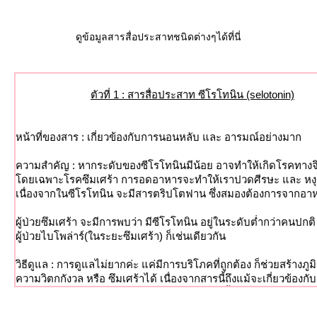
ดูข้อมูลสารสื่อประสาทชนิดต่างๆได้ที่นี่
ตัวที่ 1 : สารสื่อประสาท ซีโรโทนิน (selotonin)
หน้าที่ของสาร : เกี่ยวข้องกับการนอนหลับ และ อารมณ์อย่างมาก
ความสำคัญ : หากระดับของซีโรโทนินมีน้อย อาจทำให้เกิดโรคทางจ
ดยเฉพาะโรคซึมเศร้า การอดอาหารจะทำให้เราปวดศีรษะ และ หงุ
เนื่องจากในซีโรโทนิน จะมีสารตริปโตฟาน ซึ่งสมองต้องการจากอา
ผู้ป่วยซึมเศร้า จะมีการพบว่า มีซีโรโทนิน อยู่ในระดับต่ำกว่าคนปกต
ผู้ป่วยไบโพล่าร์(ในระยะซึมเศร้า) ก็เช่นเดียวกัน
วิธีดูแล : การดูแลไม่ยากค่ะ แค่มีการบริโภคที่ถูกต้อง ก็ช่วยสร้างภู
ความวิตกกังวล หรือ ซึมเศร้าได้ เนื่องจากสารนี้ถึงแม้จะเกี่ยวข้องก
ก็เกี่ยวข้องกับอาหารด้วย ควรกินให้ถูกต้องตามนี้