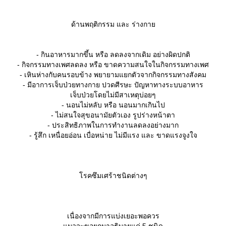
สำคัญมาก เช่น หัวใจเต้นเร็วขึ้น ยับยั้งการทำงานของลำไส้ ลดความ
บีบตัว ช่วยคลายตัวในกล้ามเนื้อของปอด
ด้านพฤติกรรม และ ร่างกา
นส่วนของการนอนหลับ และ อารมณ์ต่างๆ ยังไม่มีรายงานว่า เกี่ยว
ซึมเศร้ามากเท่า ซีโรโทนิน
- กินอาหารมากขึ้น หรือ ลดลงจากเดิม อย่างผิดปกติ
ต่ก็เชื่อกันว่า ผู้ป่วยโรคซึมเศร้า และ ไบโพล่าร์(ระยะซึมเศร้า) มี
- กิจกรรมทางเพศลดลง หรือ ขาดความสนใจในกิจกรรมทางเพศ
สื่อประสาท นอร์อิพิเนฟรีน ต่ำด้วยเช่นกัน
- เหินห่างกับคนรอบข้าง พยายามแยกตัวจากกิจกรรมทางสังคม
- มีอาการเจ็บป่วยทางกาย ปวดศีรษะ ปัญหาทางระบบอาหาร
การดูแล : การทานอาหารที่มีโปรตีน จะช่วยเพิ่มระดับของ นอร์อิฟิเ
เจ็บป่วยโดยไม่มีสาเหตุบ่อยๆ
- นอนไม่หลับ หรือ นอนมากเกินไป
- ไม่สนใจสุขอนามัยตัวเอง รูปร่างหน้าตา
- ประสิทธิภาพในการทำงานลดลงอย่างมาก
- รู้สึก เหนื่อยอ่อน เบื่อหน่าย ไม่มีแรง และ ขาดแรงจูงใจ
ตัวที่ 5 : สารสื่อประสาท อะเซทิลโคลีน (Acetycholin)
หน้าที่ของสาร : มีส่วนในการกระตุ้น ทั้งในส่วนของร่างกาย และ ส
รคซึมเศร้าชนิดต่างๆ
ด้านความจำ
ความสำคัญ : ในส่วนของร่างกายจะช่วยในการกระตุ้น เช่น การเพิ
ต่จะยับยั้งการเต้นของหัวใจให้ช้าลง ในขณะที่ นอร์อิฟิเนฟรีน จะกระ
เนื่องจากมีการแบ่งเยอะพอควร
ไวขึ้น ดังนั้นอะซีทีโคลีน จึงทำงานร่วมกับนอร์อิฟิเนฟรีน
มวจะขอยกมาอธิบายแค่ 5 ชนิด