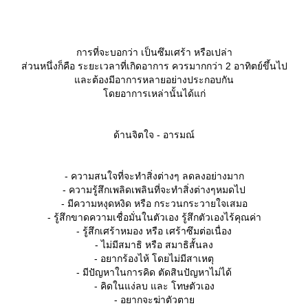
หน้าที่ของสาร : สารตัวนี้จะทำหน้าที่ ยับยั้ง ทั้งความคิด และ การเค
ความสำคัญ : กาบา จะมีฤทธิ์ในการต้าน โดปามีน ช่วยทำให้ควบคุ
การที่จะบอกว่า เป็นซึมเศร้า หรือเปล่า
ละความนึกคิดได้
ส่วนหนึ่งก็คือ ระยะเวลาที่เกิดอาการ ควรมากกว่า 2 อาทิตย์ขึ้นไป
ละต้องมีอาการหลายอย่างประกอบกัน
ถ้าหากขาดสารตัวนี้ จะเกิดความวิตกกังวลรุนแรง สูญเสียความคิด 
ดยอาการเหล่านั้นได้แก่
ร่างกายไม่ได้ พฤติกรรมผิดปกติ และมีส่วนเกี่ยวข้องกับโรคลมบ้าหม
วิธีดูแล : ขอข้ามไปก่อน แมวยังหาข้อมูลสารตัวนี้ได้น้อยมาก แต่หล
ด้านจิตใจ - อารมณ์
อย่างที่กล่าวไปแล้ว
- ความสนใจที่จะทำสิ่งต่างๆ ลดลงอย่างมาก
- ความรู้สึกเพลิดเพลินที่จะทำสิ่งต่างๆหมดไป
- มีความหงุดหงิด หรือ กระวนกระวายใจเสมอ
ตัวที่ 4 : สารสื่อประสาท นอร์อิพิเนฟรีน (norepinephrin)
- รู้สึกขาดความเชื่อมั่นในตัวเอง รู้สึกตัวเองไร้คุณค่า
- รู้สึกเศร้าหมอง หรือ เศร้าซึมต่อเนื่อง
- ไม่มีสมาธิ หรือ สมาธิสั้นลง
หน้าที่ของสาร : มีหน้าที่ยับยั้ง และ กระตุ้น เนื้อเยื่อต่างๆ รวมทั้งเกี
- อยากร้องไห้ โดยไม่มีสาเหตุ
ละ อารมณ์ต่างๆ
- มีปัญหาในการคิด ตัดสินปัญหาไม่ได้
- คิดในแง่ลบ และ โทษตัวเอง
ความสำคัญ : เนื่องจากทำหน้าที่ในการกระตุ้น หรือ ยับยั้งการทำงาน
- อยากจะฆ่าตัวตา