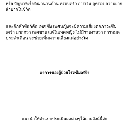
ได้
หรือ ปัญหาที่เรื้อรังมานานด้าน ครอบครัว การเงิน คู่ครอง ความยาก
ลำบากในชีวิต
ถ้าอยู่ในระดับที่มากเกิน จะเกิดโรค จิตเภท หรือ โรคจิต ซึ่งจะอธิบา
หัวข้อ โรคจิตเภท( Schizophrenia)
ละอีกหัวข้อก็คือ เพศ ซึ่ง เพศหญิงจะมีความเสี่ยงต่อภาวะซึม
เศร้า มากกว่า เพศชาย แต่ในเพศหญิง ไม่มีรายงานว่า การหมด
ถ้าอยู่ในระดับที่ต่ำเกิน จะเกิดโรค พาร์กินสัน
ประจำเดือน จะช่วยเพิ่มความเสี่ยงแต่อย่างใด
วิธีดูแล : ตัวนี้ค่อนข้างดูแลยากกว่า ซีโรโทนิน และเกี่ยวข้องกับการ
ค่อนข้างมาก แต่ก็พอสรุปได้ง่ายๆว่า
อาการของผู้ป่วยโรคซึมเศร้า
1. งดสารเสพย์ติด
สารเสพย์ติดนั้น จะไปกระตุ้นให้ โดปามีน ให้มีระดับสูง และเมื่อเร
ติด ระดับของ โดปามีน จะลดต่ำลง จึงทำให้เราเกิดอาการหงุดหงิด
2. วิตามิน E และ โปรตีน/แป้ง
นะนำให้ทำแบบประเมินผลต่างๆได้ตามลิงค์นี้ค่ะ