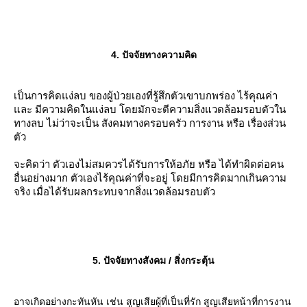
3. ออกกำลังกา
4. ปัจจัยทางความคิด
มีการศึกษาว่า ระดับของซีโรโทนิน ได้เพิ่มขึ้นตามการออกกำลังกา
ติดต่อกันหลายวัน แต่มีการเปลี่ยนแปลงของซีโรโทนินไปในทางบวก 
หนทางที่จะช่วยป้องกัน ความวิตกกังวล โรคซึมเศร้า และโรคทางจิต
เป็นการคิดแง่ลบ ของผู้ป่วยเองที่รู้สึกตัวเขาบกพร่อง ไร้คุณค่า
ละ มีความคิดในแง่ลบ โดยมักจะตีความสิ่งแวดล้อมรอบตัวใน
ทางลบ ไม่ว่าจะเป็น สังคมทางครอบครัว การงาน หรือ เรื่องส่วน
ตัว
ตัวที่ 2 : สารสื่อประสาท โดปามีน (dopamine)
จะคิดว่า ตัวเองไม่สมควรได้รับการให้อภัย หรือ ได้ทำผิดต่อคน
อื่นอย่างมาก ตัวเองไร้คุณค่าที่จะอยู่ โดยมีการคิดมากเกินความ
จริง เมื่อได้รับผลกระทบจากสิ่งแวดล้อมรอบตัว
หน้าที่ของสาร : สารนี้เกี่ยวข้องกับ ความตื่นตัว การเคลื่อนไหว และยั
กับความสุขอีกด้วย คล้ายกับ เอนโดฟีน หรือ สารสร้างความสุข แต่ก็เ
กับความก้าวร้าว(หงุดหงิด)
5. ปัจจัยทางสังคม / สิ่งกระตุ้น
ความสำคัญ : ตัวนี้ก็เป็นอีกตัวที่ถ้าหากมีความผิดปกติ จะทำให้เกิด
จิตเวชได้ และ ยังเกี่ยวข้องกับการใช้ชีวิตประจำวันอีกด้วย เนื่องจา
การสร้างความสุข ถ้าหากโดปามีนหยุดทำงาน ก็จะทำให้เราเกิดอาก
อาจเกิดอย่างกะทันหัน เช่น สูญเสียผู้ที่เป็นที่รัก สูญเสียหน้าที่การงาน