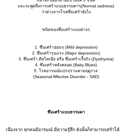
ละจะพูดถึงการเศร้าแบบธรรมดาๆ(Normal sadness)
ถ้าหากสมองที่ผลิตสารตัวนี้เสื่อมลง ก็มีผลทำให้เกิดโรค อัลไซเมอร์
ว่าต่างจากโรคซึมเศร้ายังไง
สารตัวนี้อยู่ในระดับต่ำ จะส่งผลต่อความทรงจำ สมาธิสั้น ขี้ลืม และ
เคลื่อนไหว
ชนิดของซึมเศร้าแบบต่างๆ
วิธีดูแล : วิธีก็ไม่ยากค่ะ
1. ซึมเศร้าอ่อนๆ (Mild depression)
1. งดสารเสพย์ติด
2. ซึมเศร้ารุนแรง (Major depression)
3. ซึมเศร้า ดีสไทเมีย หรือ ซึมเศร้าเรื้อรัง (Dysthymia)
4. ซึมเศร้าหลังคลอด (Baby Blues)
งดสารเสพย์ติด โดยเฉพาะ บุหรี่ เพราะ นิโคตินจะไปขัดขวางการ
5. โรคอารมณ์แปรปรวนตามฤดูกาล
เซทิลโคลีน
(Seasonal Affective Disorder - SAD)
2. ทานอาหารกลุ่มให้เหมาะสม
ก็พวกวิตามิน B ทั้งหลาย กล้วย ถั่ว ธัญพืชต่างๆ
อาหารกลุ่มโคลีน พบใน ไข่แดง ตับ ถั่วลิสง
ซึมเศร้าแบบธรรมดา
น้ำมันปลา โอเมก้า 3
อาหาร วิตามิน ซี และ อี กินพวกผลไม้ก็ช่วยได้ ส้ม องุ่น แปะก๊วย มะ
ตรเจน)
เนื่องจาก ทุกคนมีอารมณ์ มีความรู้สึก ดังนั้นก็สามารถเศร้าได้