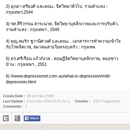
นระยะนี้ จะมีความเสี่ยงต่อการฆ่าตัวตายสูง และ มีความรู้สึกว่าตัวเ
2) มุกดา ศรียงศ์ และคณะ, จิตวิทยาทั่วไป, รามคำแหง :
หรือ ได้กระทำความผิดอย่างรุนแรงที่ไม่น่าให้อภัย มีความรู้สึกเฉื่อ
กรุงเทพฯ,2544
สังคม และอาจเกิดอาการ "หลงผิด" ระยะนี้อาจจะต้องบำบัดโดยการใ
ร่วมด้วย หรือ บำบัดด้วยไฟฟ้า และในรายที่มีการเสี่ยงต่อการฆ่าตัว
3) รศ.สิริวรรณ สาระนาค, จิตวิทยาบุคลิกภาพและการปรับตัว,
ต้องพักอยู่ในโรงพยาบาล ในความดูแลของแพทย์
รามคำแหง : กรุงเทพฯ , 2549
มีรายงานว่า ผู้ป่วยในระยะนี้ มีอัตราการฆ่าตัวตายสำเร็จถึง 15% ส่ว
4) พญ.สมรัก ชูวานิศวงศ์ และคณะ , เอกสารการทำความเข้าใจ
พยายามฆ่าตัวตายแต่ไม่สำเร็จ ก็สูงขึ้นอีกเท่าตัว
กับโรคจิตเวช, สมาคมสายใยครอบครัว : กรุงเทพ
5) ดร.ศรีเรือน แก้วกังวล , ทฤษฏีจิตวิทยาบุคลิกภาพ, หมอชาว
บ้าน : กรุงเทพฯ , 2551
6) //www.depressionet.com.au/what-is-depression/mild-
3. ซึมเศร้า ดีสไทเมีย หรือ ซึมเศร้าเรื้อรัง (Dysthymia)
depression.html
สำหรับชนิดดีสไทเมีย จะคล้ายซึมเศร้าชนิดอย่างอ่อน แต่จะมีความเรื
Create Date :
08 มกราคม 2559
น้อยต้องมีอาการแสดงต่อเนื่องมาไม่ต่ำกว่า 2 ปี ผู้ป่วยสามารถดำเนิน
Last Update :
8 มกราคม 2559 23:41:31 น.
Counter :
3337 Pageviews.
Comments :
1
ต่จะขาดความพึงพอใจในชีวิตไป มีความรู้สึก เศร้า นอนไม่หลับ ข
มั่นใจตัวเอง หรือ คิดว่าตัวเองไม่มีค่าได้รับสิ่งนั้น อย่าง คำชม หรือ 
ซึมเศร้าชนิดนี้ จัดเป็นปัญหาอย่างมาก เพราะทำให้สูญเสียบุคลากรที