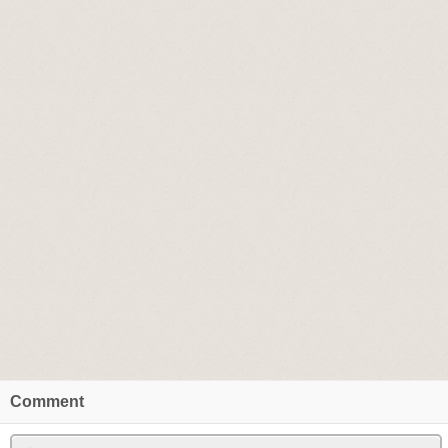
สามารถ รวมทั้งงบประมาณในการรักษาอย่างมาก เพราะการรักษาจ
นาน รวมทั้งผู้ป่วยบางคน ไม่คิดว่า ตัวเป็นซึมเศร้า จึงทิ้งระยะเวลาไ
กว่าจะได้รับการวินิจฉัยอย่างถูกต้อง
4. ซึมเศร้าหลังคลอด (Baby blues)
อาการนี้จะเกิดกับคุณแม่หลังคลอดลูก โชคดีที่โรคนี้พบได้ไม่บ่อยนั
0.001-0.003 % เท่านั้น
ความรุนแรงจะแบ่งเป็น 2 ระดับ
ระดับที่ 1 เป็นความรุนแรงในระดับต่ำ เรียกว่า Postpartum Blues ห
blues เป็นอารมณ์เศร้าหลังคลอด
สามารถหายได้เองใน 2-3วัน หรือ ไม่เกิน 2 อาทิตย์ อาการจะคล้ายก
เศร้า แต่จะมีบางส่วนเพิ่มเข้ามาเช่น
Comment
1. รู้สึกไม่ชอบลูก โกรธ หรือ เกลียด ลูกที่พึ่งคลอด
2. รู้สึกไม่ผูกพันกับลูก หรือ ไม่มีความรู้สึกอะไรกับลูก
3. มีความรู้สึกวิตกกังวล คิดว่า เป็นแม่ที่ดีไม่ได้ หรือ คิดว่าเลี้ยงลูกไม