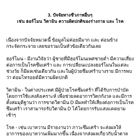
1. ควบคุมปริมาณของ แป้ง และ โปรตีน ให้เหมาะสม
3. ปัจจัยทางชีวภาพอื่นๆ
เช่น ฮอร์โมน วิตามิน ความผิดปกติของร่างกาย และ โรค
พวกแป้งจะช่วยให้นอนหลับได้ง่ายขึ้น และอารมณ์จะสงบลง โดยเฉพา
หญิง และช่วยเพิ่มระดับของ ตริปโทฟาน แต่หากมากเกินจะทำให้ เชื
ง่วงนอน จึงควรทานพวกโปรตีนด้วย จะช่วยกระตุ้นให้ร่าเริงขึ้น
เนื่องจากปัจจัยหมวดนี้ ข้อมูลไม่ค่อยมีมาก และ ค่อนข้าง
กระจัดกระจาย เลยขอรวมเป็นหัวข้อเดียวกันเล
นขณะเดียวกันโปรตีนมีส่วนช่วยในการยับยั้งการออกฤทธิ์ของซีโร
มากเกินไป จะเกินพอดี และ ยังทำให้หงุดหงิดง่ายอีกด้ว
ฮอร์โมน - มีงานวิจัยว่า ผู้ชายที่มีฮอร์โมนเพศชายต่ำ มีความเสี่ยง
ต่อการเป็นโรคซึมเศร้า และ การเปลี่ยนแปลงฮอร์โมนในแต่ละ
กลุ่มที่ ซีโรโทนินต่ำ หรือ ผู้ป่วยซึมเศร้า แนะนำให้เสริมพวกแป้ง หรื
ช่วงวัย ก็มีผลเช่นเดียวกัน และในผู้ป่วยซึมเศร้าบางราย มีการพบ
คาร์โบไฮเดรตมากกว่าปกติ น้ำตาลในช๊อคโกแลตก็ช่วยให้ระดับขอ
ว่า ต่อมไทรอยด์มีความผิดปกติ
สูงขึ้นด้วย แต่ก็ไม่ควรทานมากเกิน เพราะเสี่ยงต่อโรคอื่น
วิตามิน - ในต่างประเทศ มีผู้ป่วยโรคซึมเศร้า ที่ได้รับการบำบัด
ดยการใช้แสงสังเคราะห์ เพื่อช่วยลดอาการวิตกกังวล และมีการ
2. วิตามิน ซี และ วิตามิน บี 6 (กล้วยช่วยได้)
ตั้งสมมุติฐานว่า การขาดวิตามิน D มีผลทำให้เสี่ยงต่อการเป็นโรค
ซึมเศร้า เราสามารถรับวิตามิน D ได้โดยการรับแสงแดดยาม
เช้าๆ
นตัวนี้จะช่วยเปลี่ยนให้ตริปโทฟาน เป็น ซีโรโทนิน ซึ่งจะทำให้ระด
นินไม่ต่ำลงไป ถ้าไม่รู้จะกินอะไรดี กล้วย ค่ะ นี่เลยเป็นเหตุว่า ทำไ
รค - เช่น เบาหวาน มีรายงานว่า ภาวะซึมเศร้า จะส่งผลให้
ล้ว จะอารมณ์ดี แล้วก็ ง่วงนอน
อาการของเบาหวานเพิ่มมากขึ้น เนื่องจากส่งผลเกี่ยวกับน้ำตาล