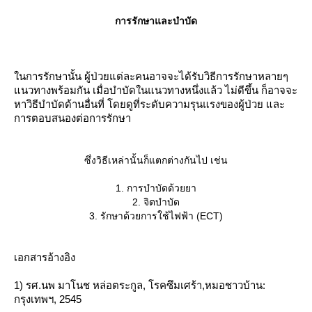
8. การเคลื่อนไหวช้าลง
การรักษาและบำบัด
9. มีปัญหาในการนอนหลับ ( หลับยาก / นอนไม่หลับ / หลับไม่สนิท)
10. ความอยากอาหาร และ น้ำหนักเปลี่ยนมาก (มาก หรือ ลดลง ก็ได้
11. ความรู้สึกเกี่ยวกับกิจกรรมทางเพศลดลง
12. มีการเจ็บป่วยทางร่างกาย โดยไม่ทราบสาเหตุ
นการรักษานั้น ผู้ป่วยแต่ละคนอาจจะได้รับวิธีการรักษาหลายๆ
นวทางพร้อมกัน เมื่อบำบัดในแนวทางหนึ่งแล้ว ไม่ดีขึ้น ก็อาจจะ
สภาวะโรคซึมเศร้าชนิดนี้ อาจจะเป็นในช่วงระยะเวลาสั้น (3-4 อาทิตย
หาวิธีบำบัดด้านอื่นที่ โดยดูที่ระดับความรุนแรงของผู้ป่วย และ
เป็นช่วงเวลาระยะหนึ่งแล้วก็พักเป็นช่วงๆก็ได้
การตอบสนองต่อการรักษา
ซึ่งวิธีเหล่านั้นก็แตกต่างกันไป เช่น
1. การบำบัดด้วยยา
2. ซึมเศร้ารุนแรง (Major depression)
2. จิตบำบัด
3. รักษาด้วยการใช้ไฟฟ้า (ECT)
ผู้ป่วยในโรคซึมเศร้าชนิดรุนแรง จะมีการแสดงออกของโรคอย่างน้อ
เอกสารอ้างอิง
ละ มีความคิดที่รุนแรงกว่า รวมทั้งการแสดงออกจะแสดงในระยะสั้น
กว่า 2 อาทิตย์) เฉียบพลัน แต่รุนแรง และ ทำให้มีปัญหาอย่างมากใ
1) รศ.นพ มาโนช หล่อตระกูล, โรคซึมเศร้า,หมอชาวบ้าน:
ชีวิต
กรุงเทพฯ, 2545