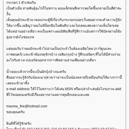
กระรอก 1 ตัวเช่นกัน
เป็นตัวเมีย สายพันธุ์อะไรก็ไม่ทราบ ตอนเล็กขนสีเทาๆ พอโตขึ้นกลายเป็นสีดำซะ
งั้น
เห็นคุณมักจะเข้ามาตอบกระทู้ที่เกี่ยวกับกระรอกบ่อยๆ ก็เลยอยากจะทำความรู้จัก
ห้มากขึ้น เผอิญว่าผมไม่มีล็อกอินในพันทิป และไม่เคยแสดงความเห็นใดๆเล
ได้แต่อ่านอย่างเดียว คงเป็นเพราะผมนิสัยเสียที่รู้สึกว่าแม้แต่การใช้บัตรผ่านก็ยัง
ุ่งยากยังไงชอบกล
ต่ยอมรับว่าผมมักจะเข้าไปอ่านเป็นประจำในห้องเฉลิมไทย (การ์ตูนและ
ภาพยนตร์) และเข้าห้องจตุจักรบ้าง เฉลิมกรุงบ้าง รู้สึกแย่นิดๆ ที่ไม่ได้มีส่วนร่วม
อะไรกับทางเวปบอร์ดนอกจากการติดตามอ่านเพียงอย่างเดียว
น้ำเยอะแล้วจากนี้จะเป็นผักบุ้งบ้างนะครับ
คืออยากจะรู้จักกับน้องแมว(คาดว่าน่าจะเป็นน้องหลายปีเหมือนกัน)ให้มากกว่านี้
เลยจะเข้ามาทิ้ง
e-mail address ให้ไว้ไม่ทราบว่าได้เล่น MSN หรือเปล่าถ้าเล่นยังไงรบกวน add
พี่ไว้หน่อยนะครับมีเรื่องอยากถามอยากคุยอีกเยอะแยะเล
maxma_fire@hotmail.com
ขอบคุณครับ
ินดีที่ได้รู้จักครับ