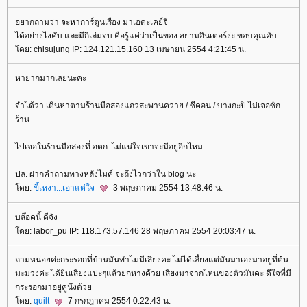
อยากถามว่า จะหาการ์ตูนเรื่อง มาเอดะเคย์จิ
ได้อย่างไงคับ และมีกี่เล่มจบ คือรู้แค่ว่าเป็นของ สยามอินเตอร์ง่ะ ขอบคุณคับ
ดย: chisujung IP: 124.121.15.160 13 เมษายน 2554 4:21:45 น.
หายากมากเลยนะคะ
จำได้ว่า เดินหาตามร้านมือสองแถวสะพานควาย / ซีคอน / บางกะปิ ไม่เจอซัก
ร้าน
ไปเจอในร้านมือสองที่ อตก. ไม่แน่ใจเขาจะมีอยู่อีกไหม
ปล. ฝากคำถามทางหลังไมค์ จะถึงไวกว่าใน blog นะ
ดย:
ขี้เหงา...เอาแต่ใจ
3 พฤษภาคม 2554 13:48:46 น.
บล๊อคนี้ ดีจัง
ดย: labor_pu IP: 118.173.57.146 28 พฤษภาคม 2554 20:03:47 น.
ถามหน่อยค่ะกระรอกที่บ้านมันทำไมมีเสียงคะ ไม่ได้เลี้ยงแต่มันมาเองมาอยู่ที่ต้น
มะม่วงค่ะ ได้ยินเสียงแปะๆแล้วยกหางด้วย เสียงมาจากไหนของตัวมันคะ ดีใจที่มี
กระรอกมาอยู่คู่นึงด้ว
ดย:
quilt
7 กรกฎาคม 2554 0:22:43 น.