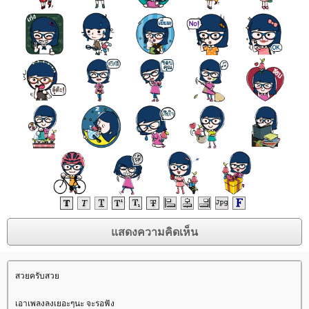
สวยครับสว
เอาเพลงลงเยอะๆนะ จะรอฟัง