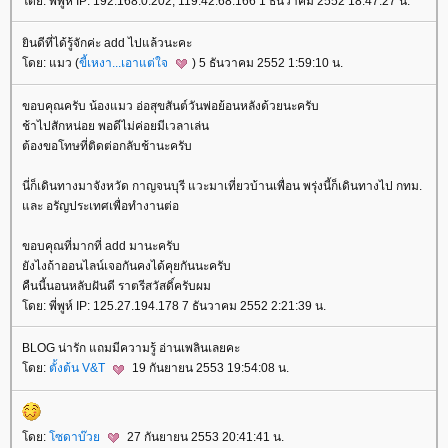
ดย: พี่พูห์ IP: 192.168.0.202, 119.42.68.166 1 ธันวาคม 2552 18:47:27 น.
ินดีที่ได้รู้จักค่ะ add ไปแล้วนะคะ
ดย: แมว (
ขี้เหงา...เอาแต่ใจ
) 5 ธันวาคม 2552 1:59:10 น.
ขอบคุณครับ น้องแมว อ่อสุขสันต์วันพ่อย้อนหลังด้วยนะครับ
ช้าไปสักหน่อย พอดีไม่ค่อยมีเวลาเล่น
ต้องขอโทษที่ติดต่อกลับช้านะครับ
นี่ก็เดินทางมาจังหวัด กาญจนบุรี แวะมาเที่ยวบ้านเพื่อน พรุ่งนี้ก็เดินทางไป กทม.
ละ อรัญประเทศเพื่อทำงานต่อ
ขอบคุณที่มากที่ add มานะครับ
ังไงถ้าออนไลน์เจอกันคงได้คุยกันนะครับ
คืนนี้นอนหลับฝันดี ราตรีสวัสดิ์ครับผม
ดย: พี่พูห์ IP: 125.27.194.178 7 ธันวาคม 2552 2:21:39 น.
BLOG น่ารัก แถมมีความรู้ อ่านเพลินเลยคะ
ดย:
ตั้งต้น V&T
19 กันยายน 2553 19:54:08 น.
ดย:
ซดาบ๊ว
27 กันยายน 2553 20:41:41 น.