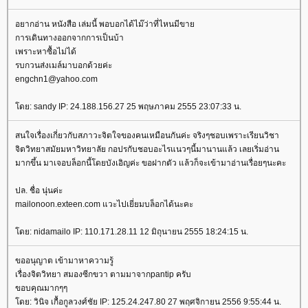
อยากอ่าน หนังสือ เล่มนี้ พอบอกได้ไม๊ว่าที่ไหนมีขา
การเดินทางออกจากการเป็นบ้า
เพราะหาซื้อไม่ได้
รบกวนส่งเมล์มาบอกด้วยค่ะ
engchn1@yahoo.com
ดย: sandy IP: 24.188.156.27 25 พฤษภาคม 2555 23:07:33 น.
สนใจเรื่องเกี่ยวกับสภาวะจิตใจของคนเหมือนกันค่ะ จริงๆชอบเพราะเรียนวิชา
จิตวิทยาสมัยมหาวิทยาลัย กอปรกับชอบอะไรแนวๆนี้มานานแล้ว เลยเริ่มอ่าน
มากขึ้น มาเจอบล็อกนี้โดยบังเอิญค่ะ ขอฝากตัว แล้วก็จะเข้ามาอ่านเรื่อยๆนะคะ
ปล. ชื่อ นุ่นค่ะ
mailonoon.exteen.com แวะไปเยี่ยมบล็อกได้นะคะ
ดย: nidamailo IP: 110.171.28.11 12 มิถุนายน 2555 18:24:15 น.
ขออนุญาต เข้ามาหาความรู้
เรื่องจิตวิทยา สมองซีกขวา ตามมาจากpantip ครับ
ขอบคุณมากๆๆ
ดย: วินิจ เกื้อกูลวงศ์ชัย IP: 125.24.247.80 27 พฤศจิกายน 2556 9:55:44 น.