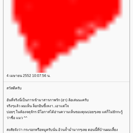
4 เมษายน 2552 10:07:56 น.
สวัสดีครับ
อันที่จริงนี่เป็นการเข้ามาสารภาพรัก (ฮา) ล้อเล่นนะครับ
จริงๆแล้ว ผมเห็น ล็อกอินขี้เหงา..เอาแต่ใจ
บ่อยๆ ในห้องจตุจักร มีโอกาสได้อ่านความเห็นของคุณบ่อยๆเลย แต่ก็ไม่ยักกะรู้
ว่าชื่อ แมว ^^
สงสัยจังว่า กระรอกหรือหมูครับนั่น อ้วนจ้ำม่ำมากๆเลย ตอนนี้ที่บ้านผมเลี้ยง