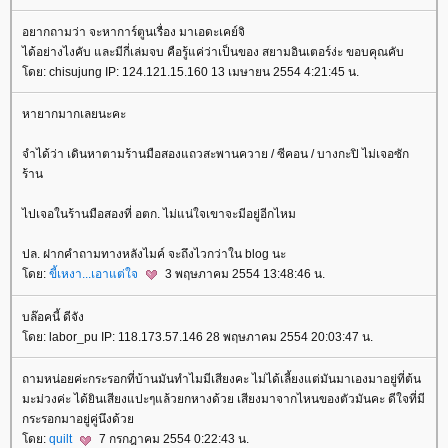
อยากถามว่า จะหาการ์ตูนเรื่อง มาเอดะเคย์จิ
ได้อย่างไงคับ และมีกี่เล่มจบ คือรู้แค่ว่าเป็นของ สยามอินเตอร์ง่ะ ขอบคุณคับ
ดย: chisujung IP: 124.121.15.160 13 เมษายน 2554 4:21:45 น.
หายากมากเลยนะคะ
จำได้ว่า เดินหาตามร้านมือสองแถวสะพานควาย / ซีคอน / บางกะปิ ไม่เจอซัก
ร้าน
ไปเจอในร้านมือสองที่ อตก. ไม่แน่ใจเขาจะมีอยู่อีกไหม
ปล. ฝากคำถามทางหลังไมค์ จะถึงไวกว่าใน blog นะ
ดย:
ขี้เหงา...เอาแต่ใจ
3 พฤษภาคม 2554 13:48:46 น.
บล๊อคนี้ ดีจัง
ดย: labor_pu IP: 118.173.57.146 28 พฤษภาคม 2554 20:03:47 น.
ถามหน่อยค่ะกระรอกที่บ้านมันทำไมมีเสียงคะ ไม่ได้เลี้ยงแต่มันมาเองมาอยู่ที่ต้น
มะม่วงค่ะ ได้ยินเสียงแปะๆแล้วยกหางด้วย เสียงมาจากไหนของตัวมันคะ ดีใจที่มี
กระรอกมาอยู่คู่นึงด้ว
ดย:
quilt
7 กรกฎาคม 2554 0:22:43 น.