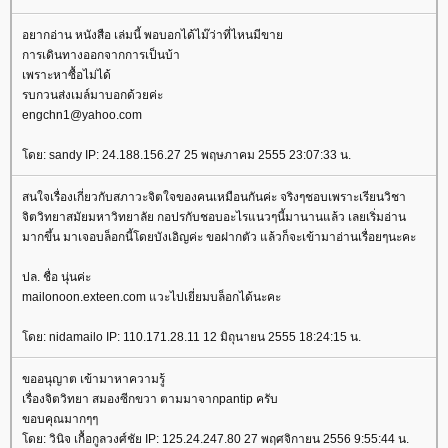
อยากอ่าน หนังสือ เล่มนี้ พอบอกได้ไม๊ว่าที่ไหนมีขา
การเดินทางออกจากการเป็นบ้า
เพราะหาซื้อไม่ได้
รบกวนส่งเมล์มาบอกด้วยค่ะ
engchn1@yahoo.com
ดย: sandy IP: 24.188.156.27 25 พฤษภาคม 2555 23:07:33 น.
สนใจเรื่องเกี่ยวกับสภาวะจิตใจของคนเหมือนกันค่ะ จริงๆชอบเพราะเรียนวิชา
จิตวิทยาสมัยมหาวิทยาลัย กอปรกับชอบอะไรแนวๆนี้มานานแล้ว เลยเริ่มอ่าน
มากขึ้น มาเจอบล็อกนี้โดยบังเอิญค่ะ ขอฝากตัว แล้วก็จะเข้ามาอ่านเรื่อยๆนะคะ
ปล. ชื่อ นุ่นค่ะ
mailonoon.exteen.com แวะไปเยี่ยมบล็อกได้นะคะ
ดย: nidamailo IP: 110.171.28.11 12 มิถุนายน 2555 18:24:15 น.
ขออนุญาต เข้ามาหาความรู้
เรื่องจิตวิทยา สมองซีกขวา ตามมาจากpantip ครับ
ขอบคุณมากๆๆ
ดย: วินิจ เกื้อกูลวงศ์ชัย IP: 125.24.247.80 27 พฤศจิกายน 2556 9:55:44 น.