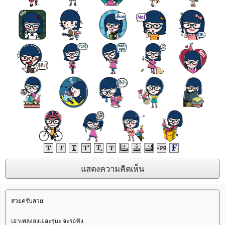
สวยครับสว
เอาเพลงลงเยอะๆนะ จะรอฟัง