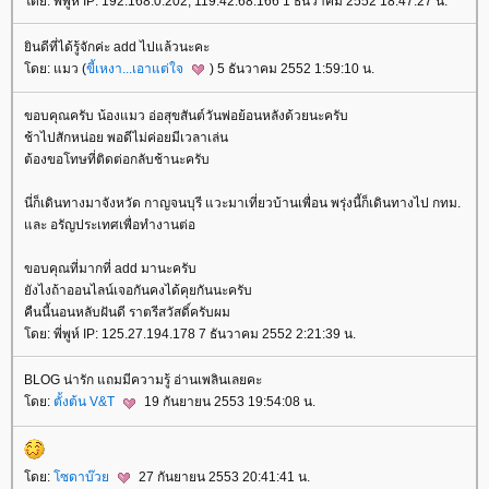
ดย: พี่พูห์ IP: 192.168.0.202, 119.42.68.166 1 ธันวาคม 2552 18:47:27 น.
ินดีที่ได้รู้จักค่ะ add ไปแล้วนะคะ
ดย: แมว (
ขี้เหงา...เอาแต่ใจ
) 5 ธันวาคม 2552 1:59:10 น.
ขอบคุณครับ น้องแมว อ่อสุขสันต์วันพ่อย้อนหลังด้วยนะครับ
ช้าไปสักหน่อย พอดีไม่ค่อยมีเวลาเล่น
ต้องขอโทษที่ติดต่อกลับช้านะครับ
นี่ก็เดินทางมาจังหวัด กาญจนบุรี แวะมาเที่ยวบ้านเพื่อน พรุ่งนี้ก็เดินทางไป กทม.
ละ อรัญประเทศเพื่อทำงานต่อ
ขอบคุณที่มากที่ add มานะครับ
ังไงถ้าออนไลน์เจอกันคงได้คุยกันนะครับ
คืนนี้นอนหลับฝันดี ราตรีสวัสดิ์ครับผม
ดย: พี่พูห์ IP: 125.27.194.178 7 ธันวาคม 2552 2:21:39 น.
BLOG น่ารัก แถมมีความรู้ อ่านเพลินเลยคะ
ดย:
ตั้งต้น V&T
19 กันยายน 2553 19:54:08 น.
ดย:
ซดาบ๊ว
27 กันยายน 2553 20:41:41 น.