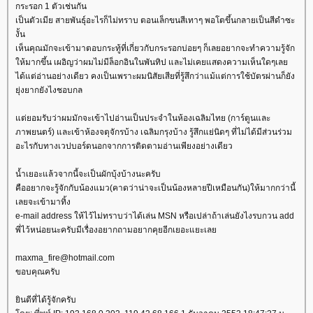
กระรอก 1 ตัวเช่นกัน
เป็นตัวเมีย สายพันธุ์อะไรก็ไม่ทราบ ตอนเล็กขนสีเทาๆ พอโตขึ้นกลายเป็นสีดำซะ
งั้น
เห็นคุณมักจะเข้ามาตอบกระทู้ที่เกี่ยวกับกระรอกบ่อยๆ ก็เลยอยากจะทำความรู้จัก
ห้มากขึ้น เผอิญว่าผมไม่มีล็อกอินในพันทิป และไม่เคยแสดงความเห็นใดๆเล
ได้แต่อ่านอย่างเดียว คงเป็นเพราะผมนิสัยเสียที่รู้สึกว่าแม้แต่การใช้บัตรผ่านก็ยัง
ุ่งยากยังไงชอบกล
ต่ยอมรับว่าผมมักจะเข้าไปอ่านเป็นประจำในห้องเฉลิมไทย (การ์ตูนและ
ภาพยนตร์) และเข้าห้องจตุจักรบ้าง เฉลิมกรุงบ้าง รู้สึกแย่นิดๆ ที่ไม่ได้มีส่วนร่วม
อะไรกับทางเวปบอร์ดนอกจากการติดตามอ่านเพียงอย่างเดียว
น้ำเยอะแล้วจากนี้จะเป็นผักบุ้งบ้างนะครับ
คืออยากจะรู้จักกับน้องแมว(คาดว่าน่าจะเป็นน้องหลายปีเหมือนกัน)ให้มากกว่านี้
เลยจะเข้ามาทิ้ง
e-mail address ให้ไว้ไม่ทราบว่าได้เล่น MSN หรือเปล่าถ้าเล่นยังไงรบกวน add
พี่ไว้หน่อยนะครับมีเรื่องอยากถามอยากคุยอีกเยอะแยะเล
maxma_fire@hotmail.com
ขอบคุณครับ
ินดีที่ได้รู้จักครับ