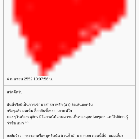
4 เมษายน 2552 10:07:56 น.
สวัสดีครับ
อันที่จริงนี่เป็นการเข้ามาสารภาพรัก (ฮา) ล้อเล่นนะครับ
จริงๆแล้ว ผมเห็น ล็อกอินขี้เหงา..เอาแต่ใจ
บ่อยๆ ในห้องจตุจักร มีโอกาสได้อ่านความเห็นของคุณบ่อยๆเลย แต่ก็ไม่ยักกะรู้
ว่าชื่อ แมว ^^
สงสัยจังว่า กระรอกหรือหมูครับนั่น อ้วนจ้ำม่ำมากๆเลย ตอนนี้ที่บ้านผมเลี้ยง