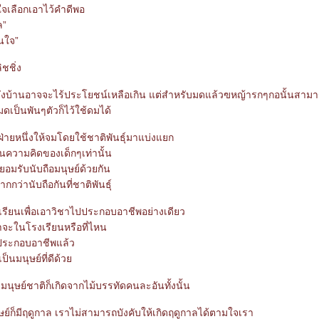
ใจเลือกเอาไว้คำดีพอ
ล”
นใจ”
ิชชิ่ง
งบ้านอาจจะไร้ประโยชน์เหลือเกิน แต่สำหรับมดแล้วฃหญ้ารกๆกอนั้นสามา
มดเป็นพันๆตัวก็ไว้ใช้ดมได้
่ายหนึ่งให้จมโดยใช้ชาติพันธุ์มาแบ่งแยก
นความคิดของเด็กๆเท่านั้น
ยอมรับนับถือมนุษย์ด้วยกัน
ากกว่านับถือกันที่ชาติพันธุ์
เรียนเพื่อเอาวิชาไปประกอบอาชีพอย่างเดียว
ว่าจะในโรงเรียนหรือที่ไหน
ประกอบอาชีพแล้ว
เป็นมนุษย์ที่ดีด้ว
ุษย์ชาติก็เกิดจากไม้บรรทัดคนละอันทั้งนั้น
ย์ก็มีฤดูกาล เราไม่สามารถบังคับให้เกิดฤดูกาลได้ตามใจเรา