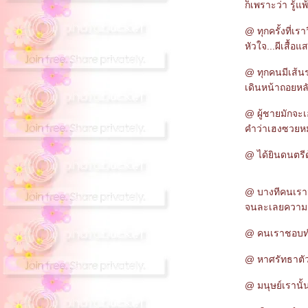
ก็เพราะว่า รู้แ
@ ทุกครั้งที่เราว
หัวใจ...ผีเสื้
@ ทุกคนมีเส้นร
เดินหน้าถอยหล
@ ผู้ชายมักจะ
คำว่าเฮงซวยหมา
@ ได้ยินดนตรี
@ บางทีคนเรา
จนละเลยความสุ
@ คนเราชอบทำซ
@ หาศรัทธาตัว
@ มนุษย์เรานั้