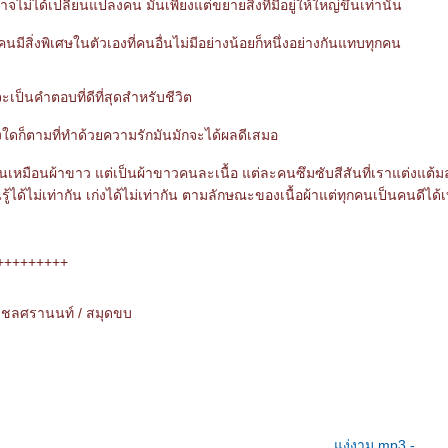
ม่ได้เปลี่ยนแปลงคน มันเพียงแต่ขยายสิ่งที่มีอยู่ให้ใหญ่ขึ้นเท่านั้น
นมีสิ่งพิเศษในตัวเองที่คนอื่นไม่มีอย่างน้อยก็หนึ่งอย่างกันแทบทุกคน
เป็นคำตอบที่ดีที่สุดสำหรับชีวิต
งใดก็ตามที่ทำด้วยความรักมันมักจะได้ผลดีเสมอ
นเหมือนผ้าขาว แต่เป็นผ้าขาวคนละเนื้อ แต่ละคนซึมซับสีสันที่เราแต่งแต้ม
รู้ได้ไม่เท่ากัน เก่งได้ไม่เท่ากัน ตามลักษณะของเนื้อผ้าแต่ทุกคนเป็นคนดีได้เ
+++++++++
ส ชลศรานนท์ / สมุดขบ
ง่งาม.mp3 -