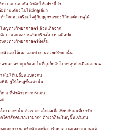
ข์ตรมแสนสาหัส ถ้าคิดได้อย่างนี้ว่า
้มีด้านเดียว ไม่ได้มีฤดูเดียว
ทำใจและเตรียมใจสู้กับฤดูกาลของชีวิตแต่ละฤดูได้
งใหญ่ทางวิทยาศาสตร์ ล้วนเกิดจาก
ศิลปะและผลงานอันเกรียงไกรทางศิลปะ
รงส่งทางวิทยาศาสตร์ทั้งสิ้น
ตัวเองให้เจอ และทำงานด้วยศรัทธานั้น
ิดจากมาจากศูนย์และในที่สุดก็กลับไปหาศูนย์เหมือนเอกภพ
าจไม่ได้เปลี่ยนแปลงคน
ี่มีอยู่ให้ใหญ่ขึ้นเท่านั้น
ก็ตามที่ทำด้วยความรักมัน
สมอ
กใครมากๆนั้น ตัวเราจะเล็กลงเมื่อเทียบกับคนที่เรารัก
ูกใครสักคนรักเรามากๆ ตัวเราก็จะใหญ่ขึ้นเช่นกัน
นเองและการยอมรับตัวเองคือยารักษาความเหงาขนานแท้