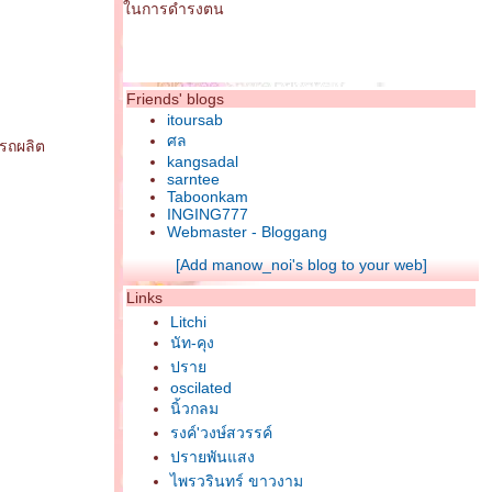
นการดำรงตน
Friends' blogs
itoursab
ศล
รถผลิต
kangsadal
sarntee
Taboonkam
INGING777
Webmaster - Bloggang
[Add manow_noi's blog to your web]
Links
Litchi
นัท-คุง
ปรา
oscilated
นิ้วกลม
รงค์'วงษ์สวรรค์
ปรายพันแสง
ไพรวรินทร์ ขาวงาม