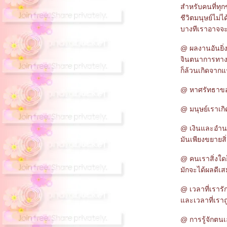
สำหรับคนที่ทุก
ชีวิตมนุษย์ไม่ได
บางทีเราอาจจะ
@ ผลงานอันยิ่
จินตนาการทาง
ก็ล้วนเกิดจากแ
@ หาศรัทธาของ
@ มนุษย์เราเก
@ เงินและอำน
มันเพียงขยายสิ่งท
@ คนเราสิ่งใด
มักจะได้ผลดีเ
@ เวลาที่เรารั
ละเวลาที่เราถ
@ การรู้จักต