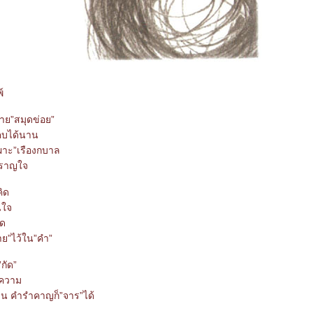
์
าย”สมุดข่อย”
คบได้นาน
ผาะ”เรืองกบาล
ราญใจ
ิด
นใจ
ใด
ย”ไว้ใน”คำ”
กัด”
ูญความ
าน คำรำคาญก็”จาร”ได้