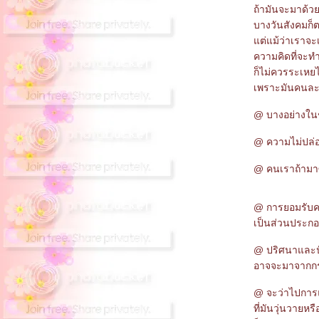
ถ้ามันจะมาด้วยก
บางวันสังคมก็ต
ต่แม้ว่าเราจะเ
ความคิดที่จะทำ
ก็ไม่ควรระเห
เพราะมันคนละเ
@ บางอย่างในชี
@ ความไม่ปล่อ
@ คนเราถ้ามาซื
@ การยอมรับคว
เป็นส่วนประกอ
@ ปริศนาและป
อาจจะมาจากกรอ
@ จะว่าไปการแข
ที่มันวุ่นวายหร