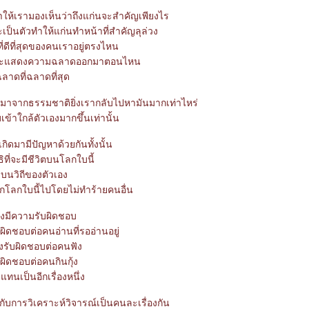
ให้เรามองเห็นว่าถึงแก่นจะสำคัญเพียงไร
่ะเป็นตัวทำให้แก่นทำหน้าที่สำคัญลุล่วง
ดีที่สุดของคนเราอยู่ตรงไหน
ควรจะแสดงความฉลาดออกมาตอนไหน
ลาดที่ฉลาดที่สุด
มาจากธรรมชาติยิ่งเรากลับไปหามันมากเท่าไหร่
บเข้าใกล้ตัวเองมากขึ้นเท่านั้น
กิดมามีปัญหาด้วยกันทั้งนั้น
ิที่จะมีชีวิตบนโลกใบนี้
บนวิถีของตัวเอง
โลกใบนี้ไปโดยไม่ทำร้ายคนอื่น
องมีความรับผิดชอบ
บผิดชอบต่อคนอ่านที่รออ่านอยู่
องรับผิดชอบต่อคนฟัง
บผิดชอบต่อคนกินกุ้ง
บแทนเป็นอีกเรื่องหนึ่ง
บการวิเคราะห์วิจารณ์เป็นคนละเรื่องกัน