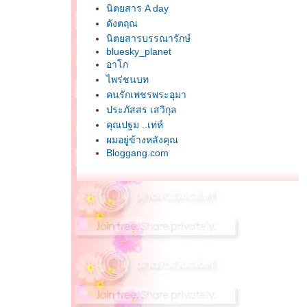
นิตยสาร A day
ดังตฤณ
นิตยสารบรรณารักษ์
bluesky_planet
อาโก
ไพร่ชนบท
คนรักเพชรพระอุมา
ประภัสสร เสวิกุล
คุณปฐม ..เท่ห์
ผมอยู่ข้างหลังคุณ
Bloggang.com