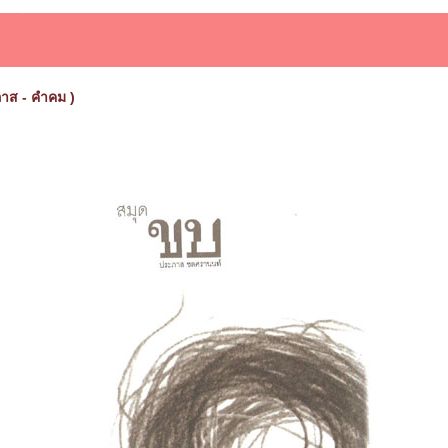
าส - คำคม )