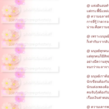
@ แท่งดินสอทำ
ต่กระพี้นี่แหล
@ ความฉลาดที่
การที่รู้ว่า
น่าจะคือความฉ
@ เพราะมนุษย์
ก็เท่ากับเรากลั
@ มนุษย์ทุกคนเ
ต่ทุกคนก็มีสิทธ
อย่างมีความสุข
จนกว่าจะลาจาก
@ มนุษย์เราต้
นักเขียนต้องรั
นักแต่งเพลงต้
คนจับกุ้งต้องรั
เรื่องเงินค่าตอ
@ ความเคารพกั