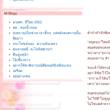
All Blogs
อวยพร..ปีใหม่ 2552
ตด...ของนิ้วกลม
คำนำสำนักพิมพ
สงครามเป็นช่วงเวลาสั้นๆ..แต่หลังสงครามนั้น
ืดยาว
“สมุดขบ”ใช่คล้
ประโยชน์ของ...ความล้มเหลว
ค่อยค่อยขบคง
คนขายหมี่..จะไปนิพพาน!!!
ขบ”เผาะ”ขบ”เ
ตีนลูบหน้า
สมองหวาน สำ
ไอ้เขี้ยวขาว
อยากให้ชาติอารมณ์ดีตลอดปีเหมือนเธอ
ขบแล้วได้ครบค
เครียด..
อย่า”ลิขิต”ไว้ใ
อยู่อย่างเซน
“จาร”ลงไว้ทัน
มีสติ..จะให้ ใครต้องการ?
เพาะ”ความหมา
เร่....ขายฝัน (ฉบับต้นตำรับ..คนกล้าฝัน)
คุยกับประภาส_ศาสนาเดียวกัน
สมุดขบสมุดไม่”
คุยกับประภาส_เรื่องครูๆ
ไม่”วิบัติ”ไม่ส
สมุดขบ ( ประภาส - คำคม )
ไม่ใช่แต่คำหว
คุยกับประภาส