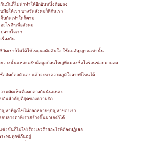
ันมันก็ไม่น่าทำให้อีกอันหนึ่งด้อยลง
บมือให้เรา บางวันสังคมก็ตีก้นเรา
จ็บก้นเท่าใดก็ตาม
อะไรดีๆเพื่อสังคม
ยไปจากใจเรา
รื่องกัน
วิตเราก็ไม่ได้ใช้เหตุผลตัดสินใจ ใช้แต่สัญญาณเท่านั้น
ยวางนั้นแหล่ะครับคือมูลก้อนใหญ่ที่แมลงชื่อใจร้อนชอบมาตอม
่อสัตย์ต่อตัวเอง แล้วจะหาความภูมิใจจากที่ไหนได้
ามคิดเห็นที่แตกต่างกันนั่นแหล่ะ
บอันสำคัญที่สุดของความรัก
ัญหาที่ถูกไขไม่ออกหลายๆปัญหาของเรา
บลวงตาที่เราสร้างขึ้นมาเองก็ได้
่งขันก็ไม่ใช่เรื่องเลวร้ายอะไรที่ต้องปฏิเสธ
ือระทมทุกข์กันอยู่