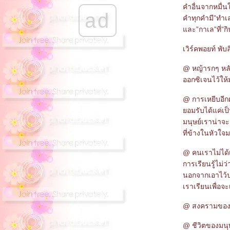
คำอื่นจากหมื่น
ad
คำทุกคำมี”ทำเ
ละ”กาเล”ที่”กิ
เวิร์คพอยท์ พับล
@ หญ้ารกๆ หลั
ออกซิเจนไว้ให้
@ การเหยีบอีกฝ
อมรับได้แค่เป็
มนุษย์เราน่าจะ
ที่ข้างในหัวใจม
@ คนเราไม่ได้
การเรียนรู้ไม่
นอกจากเอาไว้
เราเรียนเพื่อจะ
@ สงครามของมน
@ ชีวิตของมนุษ