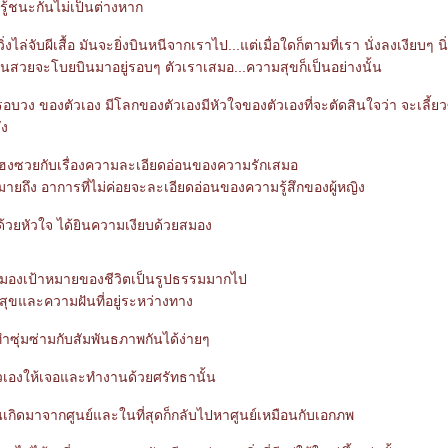
พ้รู้ชนะกันไม่เป็นต่างหาก
ิ่งไล่จับผีเสื้อ มันจะยิ่งบินหนีจากเราไป...แต่เมื่อใดก็ตามที่เรา นั่งลงเงียบๆ นิ่ง
อแสนสวยจะโบยบินมาอยู่รอบๆ ตัวเราเสมอ...ความสุขก็เป็นอย่างนั้น
อบวง ของตัวเอง มีโลกของตัวเองมีหัวใจของตัวเองที่จะตัดสินใจว่า จะเลี้ยว
ัง
เฮงซวยกับเรื่องความละเอียดอ่อนของความรักเสมอ
ยถึง อาการที่ไม่ค่อยจะละเอียดอ่อนของความรู้สึกของผู้หญิง
ด้วยหัวใจ ได้ยินความเงียบด้วยสมอง
มองเป้าหมายของชีวิตเป็นรูปธรรมมากไป
ขและความฝันที่อยู่ระหว่างทาง
ุ่มซ่ามกับสัมพันธภาพกันได้ง่ายๆ
เองให้เจอและทำงานด้วยศรัทธานั้น
นเกิดมาจากศูนย์และในที่สุดก็กลับไปหาศูนย์เหมือนกับเอกภพ