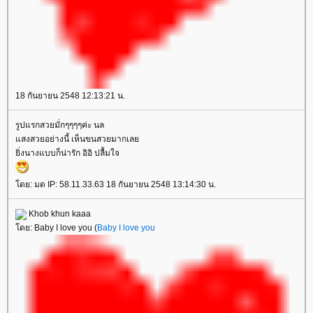
18 กันยายน 2548 12:13:21 น.
รูปแรกสวยมั่กๆๆๆๆค่ะ นล
สงสวยอย่างนี้ เห็นขนสวยมากเล
ิ่งนางแบบก็น่ารัก อิอิ ปลื้มใจ
ดย: มด IP: 58.11.33.63 18 กันยายน 2548 13:14:30 น.
Khob khun kaaa
ดย: Baby I love you (
Baby I love you