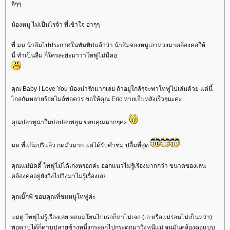
ฮิๆๆ
น้องหมู ไม่เป็นไรจ้า พี่เข้าใจ ฮ่าๆๆ
พี่ มม น้าส้มไปประกาศในพันทิปแล้วว่า น้าส้มจองหนูเอาห่วงมาคล้องคอให้
นี่ ทำเป็นลืม ก็ใครละย่ะมาว่าโทฟูไม่มีคอ
คุณ Baby I Love You น้องน่ารักมากเลย ถ้าอยู่ใกล้ๆจะพาโทฟูไปเล่นด้วย แต่นี้
ไกลกันหลายร้อยไมล์พอควร ขอให้คุณ Eric หายเจ็บหลังเร็วๆนะค่ะ
คุณปลาทูน่าในบ่อปลาพยูน ขอบคุณมากๆค่ะ
มด พี่แก้มปริแล้ว กดมั่วมาก แต่ได้รับคำชม ปลื้มที่สุด
คุณแม่บัดดี้ โทฟูไม่ได้เก่งหรอกค่ะ ออกแนวไม่รู้เรื่องมากกว่า ขนาดของเล่น
คล้องคออยู่ยังวิ่งไปวิ่งมาไม่รู้เรื่องเล
คุณบิ๊กพี ขอบคุณที่ชมหนูโทฟูค่ะ
ม่ตู่ โทฟูไม่รู้เรื่องเลย พอแม่โยนไปเธอก็หาไม่เจอ (เอ หรือแม่ร่อนไม่เป็นหว่า)
พอคาบได้ก็คาบปลายข้างหนึ่งกระดกไปกระดกมาวิ่งหนีแม่ จนมันคล้องคอแบบ