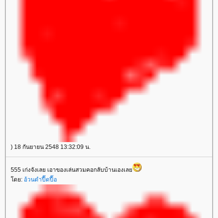
) 18 กันยายน 2548 13:32:09 น.
555 เก่งจังเลย เอาของเล่นสวมคอกลับบ้านเองเล
ดย:
อ้วนดำปื๊ดปื๊อ