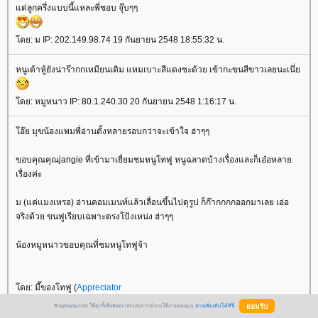
ต่ลูกครึ่งแบบนี้แหละพี่ชอบ จุ๊บๆๆ
ดย: ม IP: 202.149.98.74 19 กันยายน 2548 18:55:32 น.
หนูเต้าหู้ยังน่าร๊ากกเหมียนเดิม แหมเบาะสีแดงซะด้วย เข้ากะขนสีขาวเลยนะเนี่
ดย: หมูหนาว IP: 80.1.240.30 20 กันยายน 2548 1:16:17 น.
อ๊ย มุขน้องแพมพี่อ่านตั้งหลายรอบกว่าจะเข้าใจ ฮ่าๆๆ
ขอบคุณคุณjangie ที่เข้ามาเยื่ยมชมหนูโทฟู หนูฉลาดบ้างเรื่องและก็เอ๋อหลา
เรื่องค่ะ
ม (แค่แมงเหรอ) อ่านคอมเมนท์แล้วเลื่อนขึ้นไปดุรูป ก็ก๊ากกกกออกมาเลย เอ่อ
จริงด้วย ขนฟูเรียบเฉพาะตรงโป้งเหน่ง ฮ่าๆๆ
น้องหมูหนาวขอบคุณที่ชมหนูโทฟูจ้า
ดย: มี๊ของโทฟู (
Appreciator
BlogGang.com ใช้คุกกี้เพื่อพัฒนาประสบการณ์การใช้งานของคุณ
อ่านเพิ่มเติมได้ที่นี่