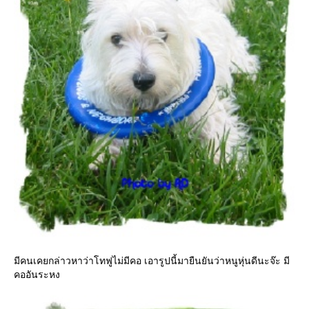
มีคนเคยกล่าวหาว่าโทฟูไม่มีคอ เอารูปนี้มายืนยันว่าหนูหุ่นดีนะจ๊ะ มี
คออันระหง