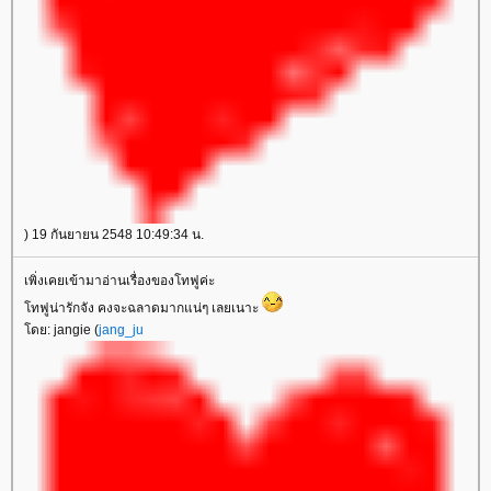
) 19 กันยายน 2548 10:49:34 น.
เพิ่งเคยเข้ามาอ่านเรื่องของโทฟูค่ะ
ทฟูน่ารักจัง คงจะฉลาดมากแน่ๆ เลยเนาะ
ดย: jangie (
jang_ju