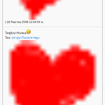
) 18 กันยายน 2548 12:04:54 น.
ทฟูยังน่ารักเสมอ
ดย:
ปลาทูน่าในบ่อปลาพยูน