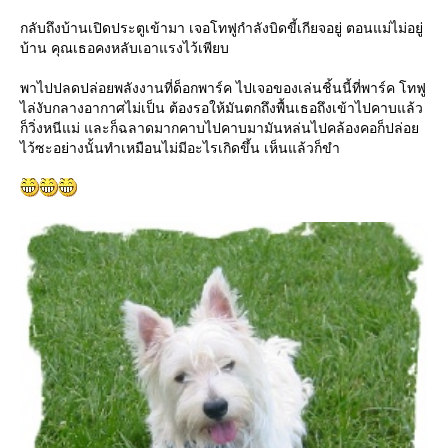
กลับถึงบ้านเปิดประตูเข้ามา เจอโทฟูกำลังบิดขี้เกียจอยู่ ตอนแม่ไม่อยู่
บ้าน คุณเธอคงหลับเอาแรงไว้เพียบ
พาไปปลดปล่อยพลังงานที่ด็อกพาร์ค ไปเจอของเล่นชิ้นนี้ที่พาร์ค โทฟู
ไล่งับกลางอากาศไม่เป็น ต้องรอให้มันตกถึงพื้นเธอถึงเข้าไปคาบแล้ว
ก็วิ่งหนีแม่ และก็ฉลาดมากคาบไปคาบมามันหล่นไปคล้องคอก็ปล่อ
ไว้ซะอย่างนั้นทำเหมือนไม่มีอะไรเกิดขึ้น เห็นแล้วก็ขำ