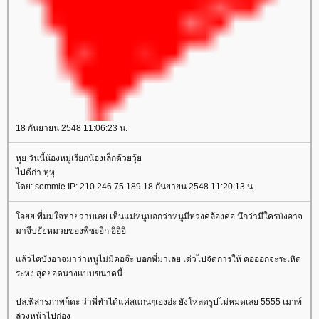
18 กันยายน 2548 11:06:23 น.
หูย วันนี้น้องหมูเรียกน้องเล็กด้วยวุ้
ไปดีก่า หุหุ
ดย: sommie IP: 210.246.75.189 18 กันยายน 2548 11:20:13 น.
อยย พี่มมใจหายวาบเลย เห็นแม่หนูบอกว่าหนูมีห่วงคล้องคอ นึกว่ามีใครบังอาจ
มาจีบยัยหมวยของพี่ซะอีก อิอิอิ
ล้วไคบังอาจมาว่าหนูไม่มีคอจ๊ะ บอกพี่มาเลย เด๋วไปจัดการให้ คอออกจะระเหิด
ระหง สุดยอดนางแบบขนาดนี้
ปล.พี่สารภาพก็ดะ ว่าพี่ทำได้แค่สแกนๆเองอ่ะ ยังโหลดรูปไม่หมดเลย 5555 เมาท์
ล่วงหน้าไปก่อง