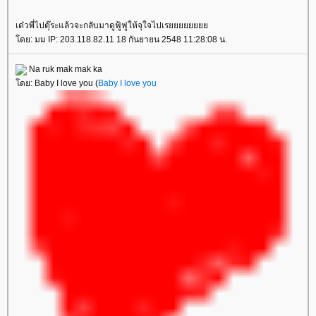
เด๋วพี่ไปตุ๊ระแล้วจะกลับมาดูฟู้ฟูให้จุใจไปเร
ดย: มม IP: 203.118.82.11 18 กันยายน 2548 11:28:08 น.
Na ruk mak mak ka
ดย: Baby I love you (
Baby I love you