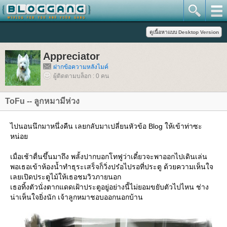
Appreciator
ฝากข้อความหลังไมค์
ผู้ติดตามบล็อก : 0 คน
ToFu -- ลูกหมามีห่วง
ไปนอนนึกมาหนึ่งคืน เลยกลับมาเปลี่ยนหัวข้อ Blog ให้เข้าท่าซะ
หน่อ
เมื่อเช้าตื่นขึ้นมาถึง พลั้งปากบอกโทฟูว่าเดี๋ยวจะพาออกไปเดินเล่น
พอเธอเข้าห้องน้ำทำธุระเสร็จก็วิ่งปร๋อไปรอที่ประตู ด้วยความเห็นใจ
เลยเปิดประตูไม้ให้เธอชมวิวภายนอก
เธอทิ้งตัวนั่งตากแดดเฝ้าประตูอยู่อย่างนี้ไม่ยอมขยับตัวไปไหน ช่าง
น่าเห็นใจยิ่งนัก เจ้าลูกหมาชอบออกนอกบ้าน