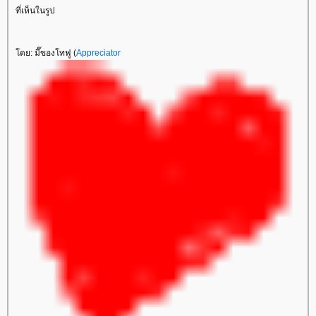
ที่เห็นในรูป
ดย: มี๊ของโทฟู (
Appreciator