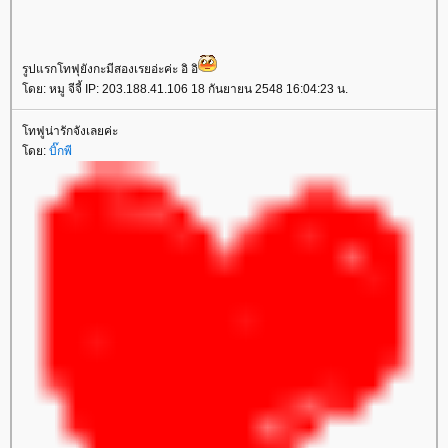
รูปแรกโทฟุยังกะมีสองเรยอ่ะค่ะ อิ อิ
ดย: หมู จีจี้ IP: 203.188.41.106 18 กันยายน 2548 16:04:23 น.
ทฟูน่ารักจังเลยค่ะ
ดย:
บิ๊กพี