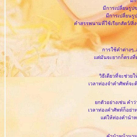
มี
มีการเปลี่ยนรู
มีการเปลี่ยนรู
คำสรรพนามที่ใช้เรียกสัตว์/สิ
การใช้คำต่างๆ..
ต่มันจะยากก็ตรงที่ท
วิธีเดียวที่จะช่วย
เวลาท่องจำคำศัพท์จะต
กตัวอย่างเช่น คำว่า
เวลาท่องคำศัพท์ก็อย่าท
ต่ให้ท่องคำนำหน
คำนำหน้านามม