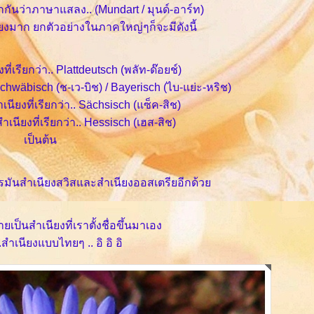
กกันว่าภาษาแสลง.. (Mundart / มุนด์-อาร์ท)
มาก ยกตัวอย่างในภาคใหญ่ๆก็จะมีดังนี้
่เรียกว่า.. Plattdeutsch (พลัท-ด๊อยช์)
Schwäbisch (ช-เว-บิช) / Bayerisch (ไบ-แย่ะ-หริช)
ียงที่เรียกว่า.. Sächsisch (แซ็ค-สิช)
นียงที่เรียกว่า.. Hessisch (เฮส-สิช)
เป็นต้น
รมันสำเนียงสวิสและสำเนียงออสเตรียอีกด้ว
ยเป็นสำเนียงที่เราตั้งชื่อขึ้นมาเอง
..สำเนียงแบบไทยๆ .. อิ อิ อิ