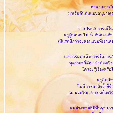
ภาษาเยอรมั
มาเริ่มต้นกันแบบอนุบาลเลย
จากประสบการณ์ในก
ครูผู้สอนจะไม่เริ่มต้นสอนด้
(ทีแรกนึกว่าจะสอนแบบที่เราเคยเ
ต่จะเริ่มต้นด้วยการให้อ่า
พูดง่ายๆก็คือ..เข้าห้องเรี
ครจะรู้เรื่องหรือไม
ครูมีหน้า
ไม่มีการมานั่งจ้ำจี
สอนจบในแต่ละบทก็จะให้
คนต่างชาติที่มีพื้นฐาน