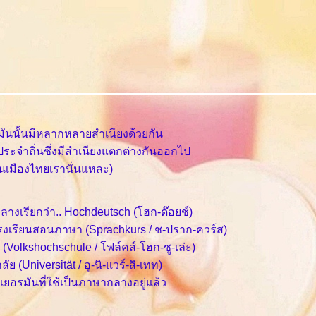
ันนั้นมีหลากหลายสำเนียงด้วยกัน
ประจำถิ่นซึ่งมีสำเนียงแตกต่างกันออกไป
อนเมืองไทยเรานั่นแหละ)
กลางเรียกว่า.. Hochdeutsch (โฮก-ด๊อยช์)
นโรงเรียนสอนภาษา (Sprachkurs / ช-ปราก-ควร์ส)
(Volkshochschule / โฟล์คส์-โฮก-ชู-เล่ะ)
 (Universität / อู-นิ-แวร์-สิ-เทท)
เยอรมันที่ใช้เป็นภาษากลางอยู่แล้ว