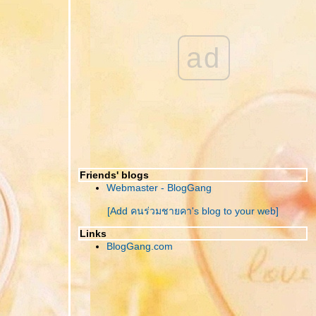
ไม่รู้ด้วยนะ...
เสียเวลาเพียงนิด...เพื่อชีวิตที่ดีขึ้น...
กฏแห่งกรรม...ใครทำกรรมอะไรไว้ต้องเข้ามา
ad
อ่าน
ตกแต่งบ้านให้ตรงตามฮวงจุ้ย...นำโชคดีมาให้
Friends' blogs
Webmaster - BlogGang
[Add คนร่วมชายคา's blog to your web]
Links
BlogGang.com