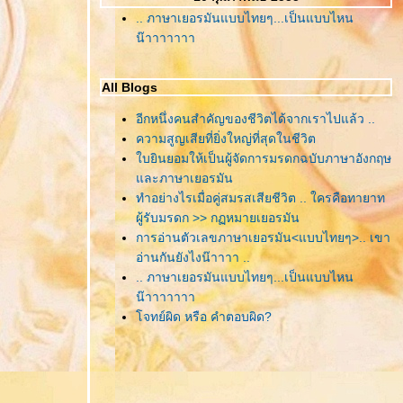
.. ภาษาเยอรมันแบบไทยๆ...เป็นแบบไหน
น๊าาาาาาา
All Blogs
อีกหนึ่งคนสำคัญของชีวิตได้จากเราไปแล้ว ..
ความสูญเสียที่ยิ่งใหญ่ที่สุดในชีวิต
บยินยอมให้เป็นผู้จัดการมรดกฉบับภาษาอังกฤษ
ละภาษาเยอรมัน
ทำอย่างไรเมื่อคู่สมรสเสียชีวิต .. ใครคือทายาท
ผู้รับมรดก >> กฏหมายเยอรมัน
การอ่านตัวเลขภาษาเยอรมัน<แบบไทยๆ>.. เขา
อ่านกันยังไงน๊าาาา ..
.. ภาษาเยอรมันแบบไทยๆ...เป็นแบบไหน
น๊าาาาาาา
จทย์ผิด หรือ คำตอบผิด?
ที่สุดแห่งชีวิตของคนเรา... ก็เท่านี้
มะเร็ง..ไม่ได้อยู่ไกลตัวคนเราเลย...มันอยู่กับ
คุณ..และคุณก็อยู่กับมัน...
สุดยอดอาหาร คงความอ่อนวัย..ใครไม่อ่านแก่