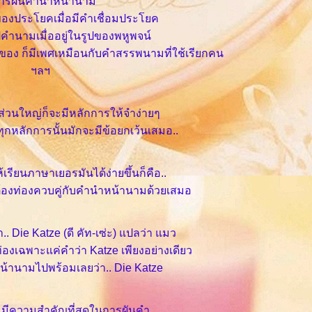
การผันคำนำหน้านาม
ปของประโยคเมื่อมีคำเชื่อมประโยค
ปคำนามเมื่ออยู่ในรูปของพหูพจน์
่งของ ก็มีเพศเหมือนกับคำสรรพนามที่ใช้เรียกคน
ฯลฯ
ส่วนใหญ่ก็จะมีหลักการให้จำง่ายๆ
ุกหลักการนั้นมักจะมีข้อยกเว้นเสมอ..
ให้เรียนภาษาเยอรมันได้ง่ายขึ้นก็คือ..
้องท่องควบคู่กับคำนำหน้านามด้วยเสมอ
.. Die Katze (ดี คัท-เซ่ะ) แปลว่า แมว
่องเฉพาะแค่คำว่า Katze เพียงอย่างเดียว
้านามไปพร้อมเลยว่า.. Die Katze
ีความสำคัญที่สุดในการผันคำ