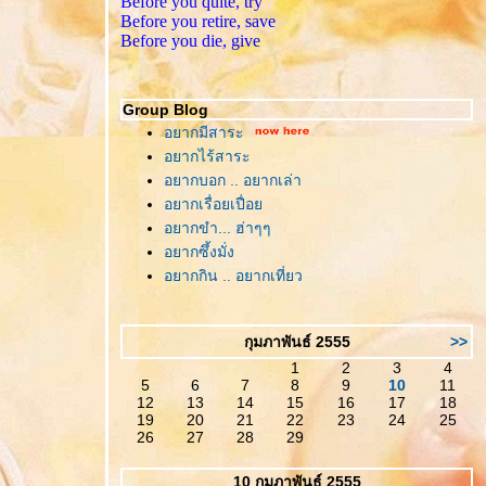
Before you quite, try
Before you retire, save
Before you die, give
Group Blog
อยากมีสาระ
อยากไร้สาระ
อยากบอก .. อยากเล่า
อยากเรื่อยเปื่อ
อยากขำ... ฮ่าๆๆ
อยากซึ้งมั่ง
อยากกิน .. อยากเที่ยว
กุมภาพันธ์ 2555
>>
1
2
3
4
5
6
7
8
9
10
11
12
13
14
15
16
17
18
19
20
21
22
23
24
25
26
27
28
29
10 กุมภาพันธ์ 2555