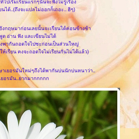
่ไปเริ่มเรียนแรกๆนั้นจะฟังไม่รู้เรื่อง
ยนได้..(ถึงจะแปลไม่ออกก็เถอะ.. ฮิๆ)
อังกฤษมาก่อนเลยนั้นจะเรียนได้ค่อนข้างช้า
พูด อ่าน ฟัง และเขียนไม่ได้
จึงพากันถอดใจไปซะก่อนเป็นส่วนใหญ่
บให้เรียน คงจะถอดใจไม่เรียนกันไม่ได้แล้ว)
าษาเยอรมันใหม่ๆถึงได้พากันบ่นนักบ่นหนาว่า..
เยอรมัน..ยากมากกกกก