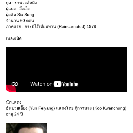
ุค : ราชวงศ์หมิง
ผู้แต่ง : อึ้งเอ็ง
ผู้ผลิต Siu Sung
จำนวน 60 ตอน
ภาคแรก : กระบี่ไร้เทียมทาน (Reincarnated) 1979
เพลงเปิด
นักแสดง
ฮุ้นปวยเอี๊ยง (Yun Feiyang) แสดงโดย กู้กวานจง (Koo Kwanchung)
อายุ 24 ปี