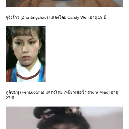
จูจิงจ้าว (Zhu Jingzhao) แสดงโดย Candy Wen อายุ 19 ปี
ภูติชมพู (FenLuoSha) แสดงโดย เหมียวเข่อซิ่ว (Nora Miao) อายุ
27 ปี