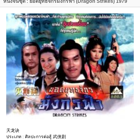
หนังจีนชุด : ยอดยุทธจักรมังกรฟ้า (Dragon Strikes) 1979
天龙诀
ประเภท : ศิลปะการต่อสู้ 武侠剧