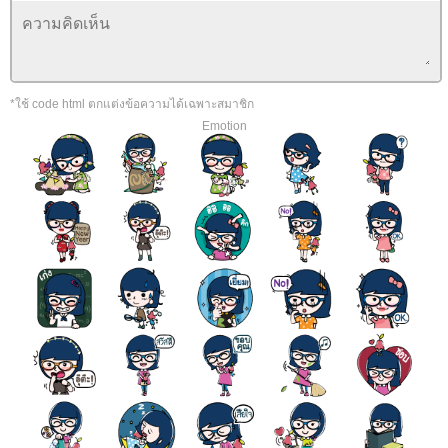
*ใช้ code html ตกแต่งข้อความได้เฉพาะสมาชิก
Emotion