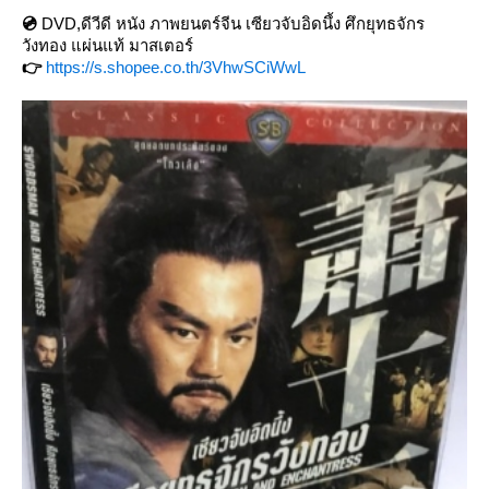
💿
DVD,ดีวีดี หนัง ภาพยนตร์จีน เซียวจับอิดนึ้ง ศึกยุทธจักร
วังทอง แผ่นแท้ มาสเตอร์
👉
https://s.shopee.co.th/3VhwSCiWwL