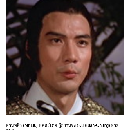
ท่านหลิว (Mr Liu) แสดงโดย กู้กวานจง (Ku Kuan-Chung) อายุ