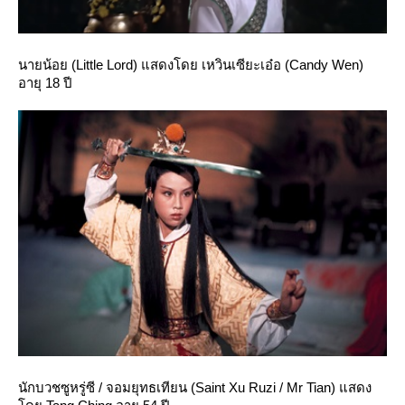
นายน้อย (Little Lord) แสดงโดย เหวินเซียะเอ๋อ (Candy Wen)
อายุ 18 ปี
นักบวชซูหรู่ซี / จอมยุทธเทียน (Saint Xu Ruzi / Mr Tian) แสดง