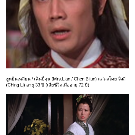
ฮูหยินเหลียน / เฉินปี้จุน (Mrs.Lian / Chen Bijun) แสดงโดย จิงลี่
(Ching Li) อายุ 33 ปี (เสียชีวิตเมื่ออายุ 72 ปี)