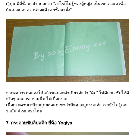
ญี่ปุ่น พี่ที่ซื้อมาฝากบอกว่า "อะไรก็ไม่รู้ของผู้หญิง เห็นเขาต่อแถวซื้อ
กันเยอะ คาดว่าน่าจะดี เลยซื้อมามั้ง"
จากผลการทดลองใช้แล้วขอบอกคำเดียวค่ะว่า "คุ้ม" ใช้ดีมาก ซับได้ดี
จริงๆ แถมกระดาษนิ่ม ไม่เปื่อยง่า
เนื่อกระดาษเหนียวสุดยอดแต่เขาว่ามีหลายสูตรนะค่ะ เรายังไม่รู้เล
ว่ามัน Aloe ตรงไหน
7. กระดาษซับลิปสติก ยี่ห้อ Yogiy
a