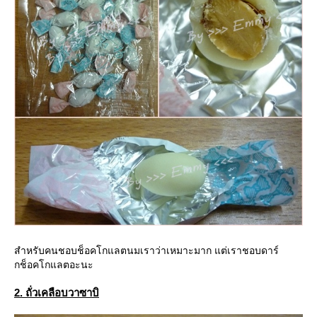
สำหรับคนชอบช็อคโกแลตนมเราว่าเหมาะมาก แต่เราชอบดาร์
กช็อคโกแลตอะนะ
2. ถั่วเคลือบวาซาบิ