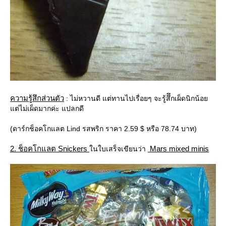
ความรู้สึกส่วนตัว
: ไม่หวานดี แต่ทานไปเรื่อยๆ จะรู้สึึกเผ็ดนิกน้อ
ต่ไม่เผ็ดมากค่ะ แปลกดี
(ดาร์กช็อคโกแลต Lind รสพริก ราคา 2.59 $ หรือ 78.74 บาท)
2. ช็อคโกแลต Snickers
Mars mixed minis
นใบเสร็จเขียนว่า