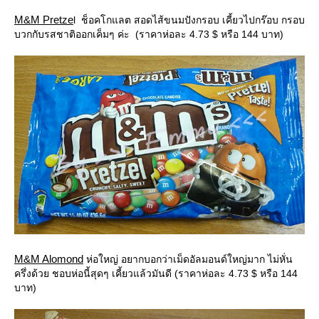
M&M Pretze
l ช็อคโกแลต สอดไส้ขนมปังกรอบ เคี้ยวไปกร๊อบ กรอบ
บวกกับรสชาติออกเค็มๆ ค่ะ (ราคาห่อละ 4.73 $ หรือ 144 บาท)
M&M Alomond
ห่อใหญ่ อยากบอกว่าเม็ดอัลมอนด์ใหญ่มาก ไม่หั่น
ครึ่งด้วย ชอบห่อนี้สุดๆ เคี้ยวแล้วมันดี (ราคาห่อละ 4.73 $ หรือ 144
บาท)