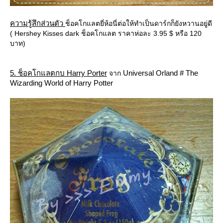
ความรู้สึกส่วนตัว
ช็อคโกแลตยี่ห้อนี่ต่อให้ทำเป็นดาร์กก็ยังหวานอยู่ดี
( Hershey Kisses dark ช็อคโกแลต ราคาห่อละ 3.95 $ หรือ 120
บาท)
5. ช็อคโกแลตกบ Harry Porter
Universal Orland #
The
จาก
Wizarding World of Harry Potter