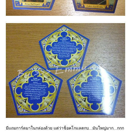
มีแถมการ์ดมาในกล่องด้วย แต่ว่าช็อคโกแลตกบ...มันใหญ่มาก...กกก