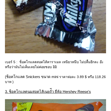
เบอร์ 5 : ช็อคโกแลตสอดไส้คาราเมล เหนียวหนึบ ไม่ปลื้มอีกละ อ๊ะ
หรือว่ามันไม่เค็มเลยไม่ค่อยชอบ อิอิ
(ช็
อคโกแลต Snickers ขนาด mini
ราคาห่อละ 3.89 $ หรือ 118.26
บาท )
3. ช็อคโกแลตนมสอดไส้เนยถั่ีว ยี่ห้อ Hershey Reese's