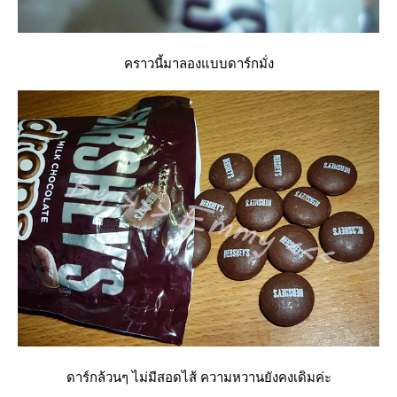
คราวนี้มาลองแบบดาร์กมั่ง
ดาร์กล้วนๆ ไม่มีสอดไส้ ความหวานยังคงเดิมค่ะ