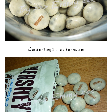
เม็ดเท่าเหรียญ 1 บาท กลิ่นหอมมาก