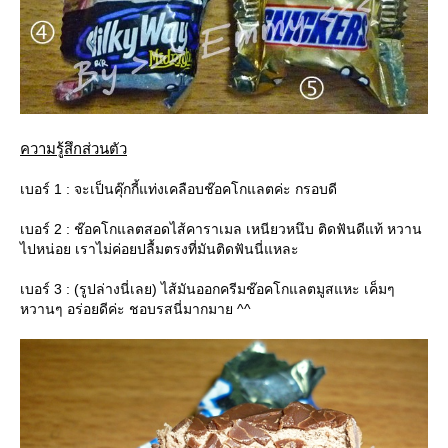
ความรู้สึกส่วนตัว
เบอร์ 1 : จะเป็นคุ๊กกี้แท่งเคลือบช๊อคโกแลตค่ะ กรอบดี
เบอร์ 2 : ช๊อคโกแลตสอดไส้คาราเมล เหนียวหนึบ ติดฟันดีแท้ หวาน
ไปหน่อย เราไม่ค่อยปลื้มตรงที่มันติดฟันนี่แหละ
เบอร์ 3 : (รูปล่างนี่เลย) ไส้มันออกครีมช๊อคโกแลตมูสแหะ เค็มๆ
หวานๆ อร่อยดีค่ะ ชอบรสนี่มากมาย ^^