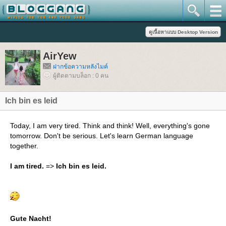
AirYew
ฝากข้อความหลังไมค์
ผู้ติดตามบล็อก : 0 คน
Ich bin es leid
Today, I am very tired. Think and think! Well, everything's gone
tomorrow. Don't be serious. Let's learn German language
together.
I am tired.
=>
Ich bin es leid.
Gute Nacht!