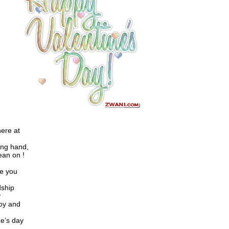
here at
ing hand,
ean on !
ve you
dship
y
joy and
e’s day