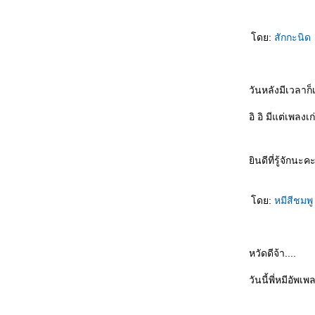
ดย:
สักกะนิด
วันหลังมีเวลาก็
อิ อิ มีแต่เพล
ินดีที่รู้จักนะค
ดย:
หมีสีชมพ
หวัดดีจ้า....
วันนี้พี่หมีอัพ