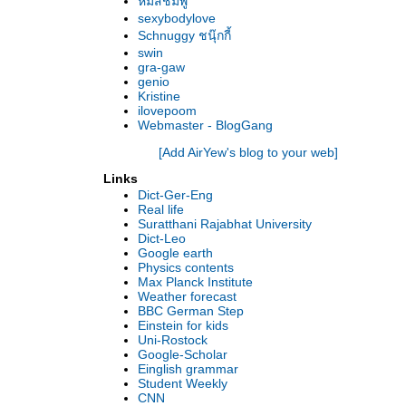
หมีสีชมพู
sexybodylove
Schnuggy ชนุ๊กกี้
swin
gra-gaw
genio
Kristine
ilovepoom
Webmaster - BlogGang
[Add AirYew's blog to your web]
Links
Dict-Ger-Eng
Real life
Suratthani Rajabhat University
Dict-Leo
Google earth
Physics contents
Max Planck Institute
Weather forecast
BBC German Step
Einstein for kids
Uni-Rostock
Google-Scholar
Einglish grammar
Student Weekly
CNN