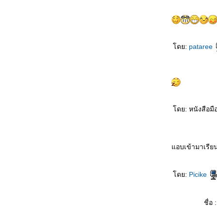
ดย:
pataree
ดย: หนังสือมื
อบเข้ามาเรีย
ดย:
Picike
ชื่อ :