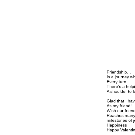
Friendship
Is a journey w
Every turn
There’s a help
A shoulder to l
Glad that I ha
As my friend!
Wish our frien
Reaches man
milestones of 
Happiness
Happy Valentin