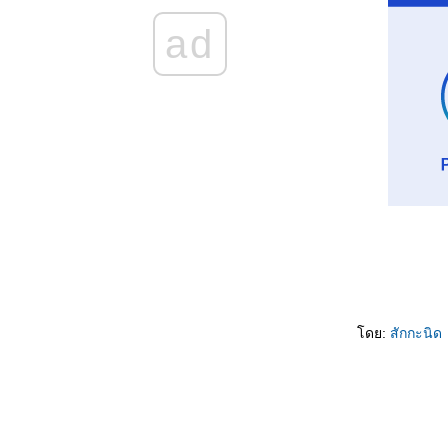
ผลไม้ที่หาซื้อได้ในเยอรมนี
ad
มาเรียนรู้คำศัพท์เกี่ยวกับร่างกายกันดีกว่า!
ศัพท์ ยอดฮิต
ดย:
สักกะนิด