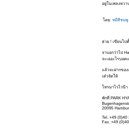
อยู่ในเพลงหวาน
ดย:
หมีสีชมพ
ฮ่วย ! เขียนไปตั
จาบอกว่าไป Ha
จะเออะไรบอดเด๋
ล้วจะฝากของอะ
เด๋วจัดให้
ทรมาไวไวน๊า
พักที่ PARK 
Bugenhagenst
20095 Hambu
Tel.:+49 (0)40
Fax.:+49 (0)40