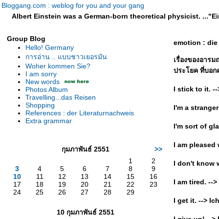
Bloggang.com : weblog for you and your gang
Albert Einstein was a German-born theoretical physicist. ..."E
Group Blog
emotion : di
Hello! Germany
การอ่าน .. แบบชาวเยอรมัน
เรื่องของอารมณ์
Woher kommen Sie?
ประโยค ที่บอกค
I am sorry
New words
I stick to it. 
Photos Album
Travelling...das Reisen
Shopping
I'm a stranger
References : der Literaturnachweis
Extra grammar
I'm sort of gla
I am pleased w
กุมภาพันธ์ 2551
>>
1
2
I don't know w
3
4
5
6
7
8
9
10
11
12
13
14
15
16
I am tired. --
17
18
19
20
21
22
23
24
25
26
27
28
29
I get it. --> I
10 กุมภาพันธ์ 2551