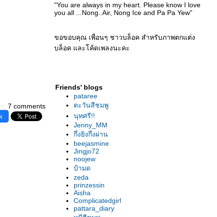
"You are always in my heart. Please know I love
you all ...Nong..Air, Nong Ice and Pa Pa Yew"
ขอขอบคุณ เพื่อนๆ ชาวบล็อค สำหรับภาพตกแต่ง
บล็อค และโค้ดเพลงนะคะ
Friends' blogs
pataree
ตะวันสีชมพู
7 comments
นุทศรี!!
k
Jenny_MM
กึ่งยิงกึ่งผ่าน
beejasmine
Jingjo72
noojew
ป้ามด
zeda
prinzessin
Aisha
Complicatedgirl
pattara_diary