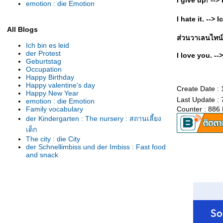
I give up! --
emotion : die Emotion
I hate it. --> 
All Blogs
ส่วนวาเลนไทน์ที
Ich bin es leid
der Protest
I love you. --
Geburtstag
Occupation
Happy Birthday
Happy valentine's day
Create Date : 
Happy New Year
Last Update : 
emotion : die Emotion
Family vocabulary
Counter : 886
der Kindergarten : The nursery : สถานเลี้ยง
เด็ก
The city : die City
der Schnellimbiss und der Imbiss : Fast food
and snack
die Lebensmittel : Foods
ไปช็อปปิ้งกันดีกว่าที่ der Supermarkt : the
supermarket
Season : die Jahreszeit
Flowers : die Blumen : ดอกไม้สวยๆ ใน
เยอรมนี
Vegetables : die Gemüse : ผัก