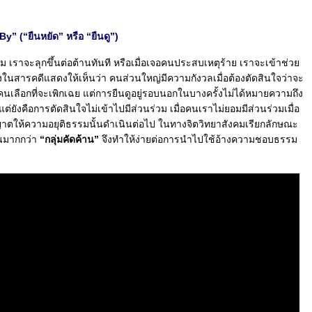
” (“ยืนหยัด” หรือ “ยืนดู”)
รม เราจะลุกขึ้นต่อต้านทันที หรือเมื่อเจอคนประสบเหตุร้าย เราจะเข้าช่ว
งในสารคดีแสดงให้เห็นว่า คนส่วนใหญ่มีความกังวลเมื่อต้องตัดสินใจว่าจะ
นเลือกที่จะเพิกเฉย แต่การยืนดูอยู่รอบนอกในบางครั้งไม่ได้หมายความถึง
ต่ยังคือการตัดสินใจไม่เข้าไปมีส่วนร่วม เมื่อคนเราไม่ยอมมีส่วนร่วมเมื่อ
นุญาตให้ความอยุติธรรมนั้นดำเนินต่อไป ในทางจิตวิทยาสังคมเรียกลักษณะ
วนมากกว่า
“กลุ่มคัดค้าน”
จึงทำให้ง่ายต่อการนำไปใช้อ้างความชอบธรรม