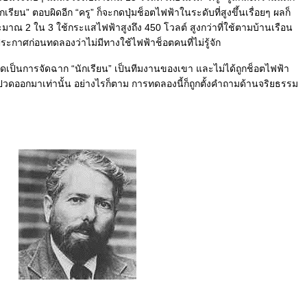
ียน” ตอบผิดอีก “ครู” ก็จะกดปุ่มช็อตไฟฟ้าในระดับที่สูงขึ้นเรื่อยๆ ผลก็
าณ 2 ใน 3 ใช้กระแสไฟฟ้าสูงถึง 450 โวลต์ สูงกว่าที่ใช้ตามบ้านเรือน
ะประกาศก่อนทดลองว่าไม่มีทางใช้ไฟฟ้าช็อตคนที่ไม่รู้จัก
เป็นการจัดฉาก “นักเรียน” เป็นทีมงานของเขา และไม่ได้ถูกช็อตไฟฟ้า
ปวดออกมาเท่านั้น อย่างไรก็ตาม การทดลองนี้ก็ถูกตั้งคำถามด้านจริยธรรม