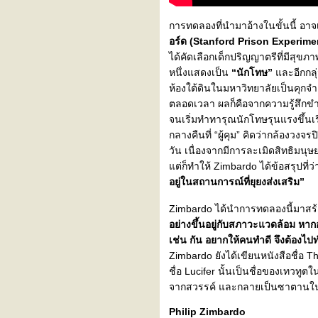
การทดลองที่นำมาอ้างในขั้นนี้ อาจเร
อร์ด (Stanford Prison Experime
ได้คัดเลือกเด็กปริญญาตรีที่มีสุข
หนึ่งแสดงเป็น
“นักโทษ”
ละอีกกลุ
ห้องใต้ดินในมหาวิทยาลัยเป็นคุกจ
ตลอดเวลา ผลก็คือจากความรู้สึกขำๆ 
จนเริ่มทำทารุณนักโทษรุนแรงขึ้นเรื
กลางคืนที่ “ผู้คุม” คิดว่ากล้องวง
วัน เนื่องจากมีการละเมิดสิทธิมนุ
ต่ก็ทำให้ Zimbardo ได้ข้อสรุปที่ว
อยู่ในสถานการณ์ที่ยุยงส่งเสริม”
Zimbardo ได้นำการทดลองนี้มาสร้า
อย่างขึ้นอยู่กับสภาวะแวดล้อม หา
เช่น กัน อยากให้คนทำดี จึงต้องไปท
Zimbardo ยังได้เขียนหนังสือชื่อ T
ชื่อ Lucifer นั้นเป็นชื่อของเทวทูต
จากสวรรค์ และกลายเป็นซาตานใ
Philip Zimbardo