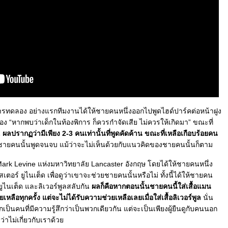
 การทดลอง อย่างแรกทีมงานได้ให้ชายคนหนึ่งออกไปพูดไฮด์ปาร์คต่อหน้าฝูง
่อง “หากพบว่าเด็กในท้องพิการ ก็ควรกำจัดเสีย ไม่ควรให้เกิดมา” ขณะที่
น
ผลปรากฏว่ามีเพียง 2-3 คนเท่านั้นที่พูดคัดค้าน ขณะที่เหลือเกือบร้อยคน
ชายคนนั้นพูดจนจบ แม้ว่าจะไม่เห็นด้วยกับแนวคิดของชายคนนั้นก็ตาม
Mark Levine แห่งมหาวิทยาลัย Lancaster อังกฤษ โดยได้ให้ชายคนหนึ่ง
ร์ ยูไนเต็ด เพื่อดูว่าเขาจะช่วยชายคนนั้นหรือไม่ ทั้งนี้ได้ให้ชายคน
ยูไนเต็ด และลิเวอร์พูลสลับกัน
ผลก็คือหากตอนนั้นชายคนนี้ใส่เสื้อแมน
เหลือทุกครั้ง แต่จะไม่ได้รับความช่วยเหลือเลยเมื่อใส่เสื้อลิเวอร์พูล
นั่น
็นคนที่มีความรู้สึกว่าเป็นพวกเดียวกัน แต่จะเป็นเพียงผู้ยืนดูกับคนนอก
ดว่าไม่เกี่ยวกับเราด้ว