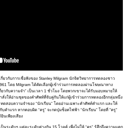
กี่ยวกับการเชื่อฟังของ Stanley Milgram นักจิตวิทยาการทดลองชาว
1961 โดย Milgram ได้คัดเลือกผู้เข้าร่วมการทดลองผ่านโฆษณาทาง
าเกี่ยวกับความจำ” เป็นเวลา 1 ชั่วโมง โดยพวกเขาจะได้รับมอบหมายให้
ั่งให้อ่านชุดของคำศัพท์ที่จับคู่กันให้แก่ผู้เข้าร่วมการทดลองอีกกลุ่มหนึ่ง
” จะทดสอบความจำของ “นักเรียน” โดยอ่านเฉพาะคำศัพท์คำแรก และให้
ู่กับคำแรก หากตอบผิด “ครู” จะกดปุ่มช็อตไฟฟ้า “นักเรียน” โดยที่ "ครู"
ยินเพียงเสียง
เป็นระดับๆ แต่ละระดับต่างกัน 15 โวลต์ เพื่อไม่ให้ “ครู” รู้สึกถึงความแตก