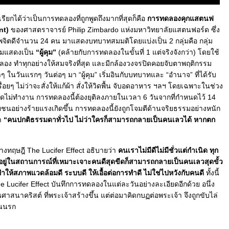
ียกได้ว่าเป็นการทดลองที่ถูกพูดถึงมากที่สุดก็คือ
การทดลองคุกแสตนฟ
nt)
ของศาสตราจารย์ Philip Zimbardo แห่งมหาวิทยาลัยแสตนฟอร์ด ซึ่ง
ภาพจิตดีจำนวน 24 คน มาแสดงบทบาทสมมติโดยแบ่งเป็น 2 กลุ่มคือ กลุ่ม
่มแสดงเป็น
“ผู้คุม”
(คล้ายกับการทดลองในขั้นที่ 1 แต่จริงจังกว่า) โดยใช้
ำลอง ทำทุกอย่างให้สมจริงที่สุด และมีกล้องวงจรปิดคอยจับตาพฤติกรรม
ในวันแรกๆ วันต่อๆ มา “ผู้คุม” เริ่มอินกับบทบาทและ “อำนาจ” ที่ได้รับ
่อยๆ ไม่ว่าจะสั่งให้แก้ผ้า สั่งให้วิดพื้น จับอดอาหาร ฯลฯ โดยเฉพาะในช่วง
จรปิดไม่ทำงาน การทดลองนี้ต้องยุติลงภายในเวลา 6 วันจากที่กำหนดไว้ 14
ษยชนอย่างร้ายแรงเกิดขึ้น การทดลองนี้ยังถูกโจมตีด้านจริยธรรมอย่างหนัก
่า
“คนปกติธรรมดาทั่วไป ไม่ว่าใครก็สามารถกลายเป็นคนเลวได้ หากตก
งทฤษฎี The Lucifer Effect อธิบายว่า
คนเราไม่มีดีไม่มีชั่วแต่กำเนิด ทุก
กอยู่ในสถานการณ์ที่เหมาะเจาะคนดีสุดขีดก็สามารถกลายเป็นคนเลวสุดขั้ว
ำให้สภาพแวดล้อมดี ระบบดี ให้เอื้อต่อการทำดี ไม่ใช่ไปหวังกับคนดี
ทั้งนี้
he Lucifer Effect บันทึกการทดลองในแต่ละวันอย่างละเอียดอีกด้วย อนึ่ง
ในศาสนาคริสต์ ที่พระเจ้าสร้างขึ้น แต่ต่อมาคิดกบฏต่อพระเจ้า จึงถูกขับไล่
นนรก