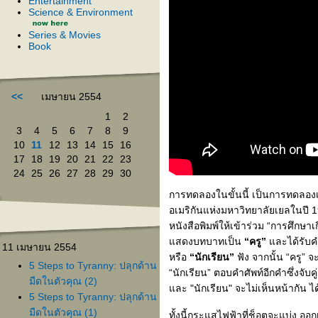
Entertainment
Science & Environment
Series & Movies
Book
<<
เมษายน 2554
1
2
3
4
5
6
7
8
9
10
11
12
13
14
15
16
17
18
19
20
21
22
23
24
25
26
27
28
29
30
การทดลองในขั้นนี้ เป็นการทดลองเ
อเมริกันแห่งมหาวิทยาลัยเยลในปี 
หนังสือพิมพ์ให้เข้าร่วม “การศึกษ
สดงบทบาทเป็น
“ครู”
ละได้รับคำส
11 เมษายน 2554
หรือ
“นักเรียน”
ฟัง จากนั้น “ครู
5 Steps to Tyranny: ปลุกด้าน
“นักเรียน” ตอบคำศัพท์อีกคำซึ่งจับค
มืดในตัวคุณ (2)
ละ "นักเรียน" จะไม่เห็นหน้ากัน ได้
5 Steps to Tyranny: ปลุกด้าน
มืดในตัวคุณ (1)
ทั้งนี้กระแสไฟฟ้าที่ช็อตจะแบ่ง ออก