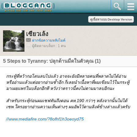
เซียวเล้ง
ฝากข้อความหลังไมค์
ผู้ติดตามบล็อก : 1 คน
5 Steps to Tyranny: ปลุกด้านมืดในตัวคุณ (1)
กระทู้ที่หว้ากอโดนลบไปแล้ว อาจจะยังมีหลายคนที่พลาดไม่ได้อ่าน
หรืออ่านแล้วแต่อยากอ่านซ้ำอีก ก็เลยนำเนื้อหาที่ผมเขียนไว้ในกระทู้
มาเผยแพร่ในบล็อกอีกที หวังว่าคราวนี้คงไม่ตามมาลบอีกนะ
สำหรับกระทุ้ก่อนผมเซฟทันถึงตอน คห.190 กว่าๆ หลังจากนั้นไม่ได้
เซพ ใครอยากอ่านความเห็นต่างๆ ผมอัพไว้ตามลิงค์ข้างล่างแล้วครับ
//www.mediafire.com/?8ofhf1h3oeoyd75