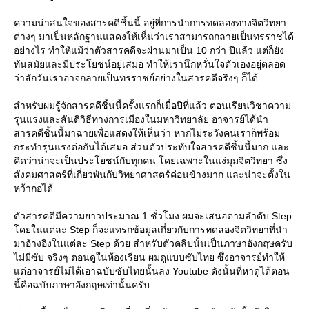
ความน่าสนใจของสารคดีชิ้นนี้ อยู่ที่การนำการทดลองทางจิตวิทยา
ต่างๆ มาเป็นหลักฐานแสดงให้เห็นว่าเราสามารถกลายเป็นทรราชได้
อย่างไร ทำให้แม้ว่าตัวสารคดีจะผ่านมาเป็น 10 กว่า ปีแล้ว แต่ก็ยัง
ทันสมัยและมีประโยชน์อยู่เสมอ ทำให้เรานึกหวั่นใจตัวเองอยู่ตลอด
ว่าสักวันเราอาจกลายเป็นทรราชย์อย่างในสารคดีจริงๆ ก็ได้
สำหรับผมรู้จักสารคดีชิ้นนี้ครั้งแรกก็เมื่อปีที่แล้ว ตอนเรียนวิชาความ
รุนแรงและสันติวิธีทางการเมืองในมหาวิทยาลัย อาจารย์ได้นำ
สารคดีชิ้นนี้มาฉายเพื่อแสดงให้เห็นว่า หากไม่ระวังคนเราก็พร้อม
กระทำรุนแรงต่อกันได้เสมอ ส่วนตัวประทับใจสารคดีชิ้นนี้มาก และ
คิดว่าน่าจะเป็นประโยชน์กับทุกคน โดยเฉพาะในแง่มุมจิตวิทยา ซึ่ง
สังคมศาสตร์ที่เกี่ยวพันกับวิทยาศาสตร์ค่อนข้างมาก และน่าจะตั้งใน
หว้ากอได้
ตัวสารคดีมีความยาวประมาณ 1 ชั่วโมง ผมจะเสนอตามลำดับ Step
ดยในแต่ละ Step ก็จะแทรกข้อมูลเกี่ยวกับการทดลองจิตวิทยาที่นำ
มาอ้างอิงในแต่ละ Step ด้วย สำหรับตัวคลิปนั้นเป็นภาษาอังกฤษครับ
ไม่มีซับ จริงๆ ตอนดูในห้องเรียน ผมดูแบบซับไทย ซึ่งอาจารย์ทำให้
ต่อาจารย์ไม่ได้เอาฉบับซับไทยนั้นลง Youtube ดังนั้นที่หาดูได้ตอน
นี้คือฉบับภาษาอังกฤษเท่านั้นครับ