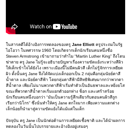
นสารคดีได้อ้างอิงการทดลองของครู
Jane Elliott
ครูประถมในรัฐ
ไอโอวา ในทศวรรษ 1960 โดยเกิดจากเด็กนักเรียนคนหนึ่งชื่อ
Steven Armstrong เข้ามาถามว่าทำไม “Martin Luther King” ถึงโดน
ฆ่าตาย ครู Jane ไม่รู้จะอธิบายปัญหาเรื่องความขัดแย้งระหว่างสีผิว
ห้เด็กเข้าใจได้ยังไง เพราะเมืองนี้ไม่มีคนผิวสี เด็กไม่รู้จักการเหยียด
ผิว ดั้งนั้นครู Jane จึงได้จัดแบ่งเด็กออกเป็น 2 กลุ่มคือกลุ่มนัยย์ตาสี
น้ำตาล และนัยย์ตาสีฟ้า โดยกลุ่มตาสีฟ้ามีสิทธิพิเศษมากกว่าพวกตา
สีน้ำตาล เพียงไม่นานพวกตาสีฟ้าเริ่มทำตัวเป็นอันธพาลและหยิ่งยโส
ขณะที่พวกตาสีน้ำตาลเริ่มแยกตัวออกห่าง ช็อก และเศร้าสร้อ
นักเรียนคนหนึ่งบอกว่า “มันเป็นความรู้สึกเดียวกับตอนคนผิวสีถูก
เรียกว่านิโกร” ซึ่งนั่นทำให้ครู Jane ตกใจมาก เพียงความแตกต่าง
เล็กน้อยก็นำมาสู่ความขัดแย้งได้แม้แต่ในเด็ก
ปัจจุบัน ครู Jane เป็นนักต่อต้านการเหยียดเชื้อชาติ และได้นำผลการ
ทดลองในวันนั้นไปบรรยายและอ้างอิงอยู่เสมอๆ