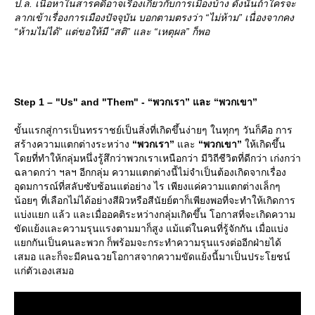
ป.ล. เนื้อหาในสารคดีอาจเรื่องเกี่ยวกับการเมืองบ้าง ดังนั้นถ้าใครจะ
ลากเข้าเรื่องการเมืองปัจจุบัน บอกตามตรงว่า “ไม่ห้าม” เนื่องจากคง
“ห้ามไม่ได้” แต่ขอให้มี “สติ” และ “เหตุผล” ก็พอ
Step 1 – "Us" and "Them" - “พวกเรา” และ “พวกเขา”
ขั้นแรกสู่การเป็นทรราชย์เป็นสิ่งที่เกิดขึ้นง่ายๆ ในทุกๆ วันก็คือ การ
สร้างความแตกต่างระหว่าง
“พวกเรา”
ละ
“พวกเขา”
ห้เกิดขึ้น
ดยที่ทำให้กลุ่มหนึ่งรู้สึกว่าพวกเราเหนือกว่า มีวิถีชีวิตที่ดีกว่า เก่งกว่า
ฉลาดกว่า ฯลฯ อีกกลุ่ม ความแตกต่างนี้ไม่จำเป็นต้องเกิดจากเรื่อง
อุดมการณ์ที่สลับซับซ้อนแต่อย่าง ไร เพียงแค่ความแตกต่างเล็กๆ
น้อยๆ ที่เลือกไม่ได้อย่างสีผิวหรือสีนัยย์ตาก็เพียงพอที่จะทำให้เกิดการ
บ่งแยก แล้ว และเมื่ออคติระหว่างกลุ่มเกิดขึ้น โอกาสที่จะเกิดความ
ขัดแย้งและความรุนแรงตามมาก็สูง แม้แต่ในคนที่รู้จักกัน เมื่อแบ่ง
กกันเป็นคนละพวก ก็พร้อมจะกระทำความรุนแรงต่ออีกฝ่ายได้
เสมอ และก็จะมีคนฉวยโอกาสจากความขัดแย้งนี้มาเป็นประโยชน์
ก่ตัวเองเสมอ