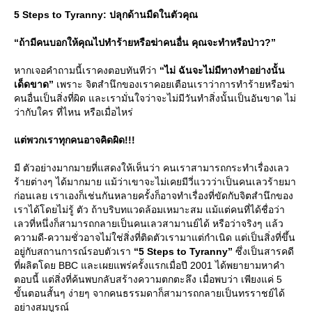
5 Steps to Tyranny: ปลุกด้านมืดในตัวคุณ
“ถ้ามีคนบอกให้คุณไปทำร้ายหรือฆ่าคนอื่น คุณจะทำหรือป่าว?”
หากเจอคำถามนี้เราคงตอบทันทีว่า
“ไม่ ฉันจะไม่มีทางทำอย่างนั้น
เด็ดขาด”
เพราะ จิตสำนึกของเราคอยเตือนเราว่าการทำร้ายหรือฆ่า
คนอื่นเป็นสิ่งที่ผิด และเรามั่นใจว่าจะไม่มีวันทำสิ่งนั้นเป็นอันขาด ไม่
ว่ากับใคร ที่ไหน หรือเมื่อไหร่
ต่พวกเราทุกคนอาจคิดผิด!!!
มี ตัวอย่างมากมายที่แสดงให้เห็นว่า คนเราสามารถกระทำเรื่องเลว
ร้ายต่างๆ ได้มากมาย แม้ว่าเขาจะไม่เคยมีวี่แววว่าเป็นคนเลวร้ายมา
ก่อนเลย เราเองก็เช่นกันหลายครั้งก็อาจทำเรื่องที่ขัดกับจิตสำนึกของ
เราได้โดยไม่รู้ ตัว ถ้าบริบทแวดล้อมเหมาะสม แม้แต่คนที่ได้ชื่อว่า
เลวที่หนึ่งก็สามารถกลายเป็นคนเลวสามานย์ได้ หรือว่าจริงๆ แล้ว
ความดี-ความชั่วอาจไม่ใช่สิ่งที่ติดตัวเรามาแต่กำเนิด แต่เป็นสิ่งที่ขึ้น
อยู่กับสถานการณ์รอบตัวเรา
“5 Steps to Tyranny”
ซึ่งเป็นสารคดี
ที่ผลิตโดย BBC และเผยแพร่ครั้งแรกเมื่อปี 2001 ได้พยายามหาคำ
ตอบนี้ แต่สิ่งที่ค้นพบกลับสร้างความตกตะลึง เมื่อพบว่า เพียงแค่ 5
ขั้นตอนสั้นๆ ง่ายๆ จากคนธรรมดาก็สามารถกลายเป็นทรราชย์ได้
อย่างสมบูรณ์