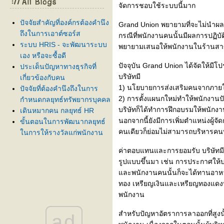
จัดการชอบใช้ระบบนี้มาก
ปัจจัยสำคัญที่องค์กรต้องคำนึง
Grand Union พยายามที่จะไม่นำผ
ถึงในการเอาต์ซอร์ส
กรณีที่พนักงานคนนั้นมีผลการปฏิบั
ระบบ HRIS - จะพัฒนาระบบ
พยายามเสนอให้พนักงานในร้านสาข
เอง หรือจะซื้อดี
ปัจจุบัน Grand Union ได้จัดให้มี
ประเด็นปัญหาทางธุรกิจที่
บริษัทมี
เกี่ยวข้องกับคน
1) นโยบายการส่งเสริมคนจากภาย
ปัจจัยที่ต้องคำนึงถึงในการ
2) การตั้งแผนกใหม่ทำให้พนักงานป
กำหนดกลยุทธ์ทรัพยากรบุคคล
บริษัทก็ได้ทำการฝึกอบรมให้พนักง
เดินหมากคน กลยุทธ์ HR
นอกจากนี้ยังมีการเพิ่มตำแหน่งผู้จั
ขั้นตอนในการพัฒนากลยุทธ์
คนเดียวก็ย่อมไม่สามารถบริหารคนท
นการให้รางวัลแก่พนักงาน
ระบบสารสนเทศด้าน
ค่าตอบแทนและการยอมรับ บริษัทม
ทรัพยากรบุคคล (HRIS)
รูปแบบขึ้นมา เช่น การประกาศให้
ละพนักงานคนนั้นก็จะได้ทานอาหารมื
ทอง เหรียญเงินและเหรียญทองแดงป
พนักงาน
สำหรับปัญหาอัตราการลาออกที่สูงนั
ad