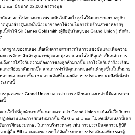
d Union มีขนาด 22,000 ตารางฟุต
พากันลาออกไปอย่างมาก เพราะมันไม่มีอะไรจูงใจให้พวกเขาอยากอยู่กับ
ขาดทุนอย่างรุนแรงก็เนื่องมาจากค่าใช้จ่ายในการปิดร้านสาขาหลายๆ
นี้ทำให้ Sir James Goldsmith (ผู้ถือหุ้นใหญ่ของ Grand Union ) ตัดสิน
7
กมาตรฐานของตนเอง เพื่อเพิ่มความสามารถในการแข่งขันและเพิ่มความ
การจัดหาสินค้าคุณภาพสูงและมุ่งความสนใจไปที่ลูกค้าเป็นหลัก การ
ายถึงการใส่ใจกับความต้องการของลูกค้ามากขึ้น เอาใจใส่กับคำร้องเรียน
าพและมีอัธยาศัยมากขึ้น ส่วนการทำให้คุณภาพของสินค้าสูงขึ้นนั้นก็หมา
ามหลากหลายมากขึ้น เช่น จากเดิมที่ไม่เคยมีอาหารประเภทขนมปังที่เพิ่งทำ
ประเภทนี้
ากรบุคคลของ Grand Union กล่าวว่า การเปลี่ยนแปลงเหล่านี้มีผลกระทบ
งนี้
สนใจไปที่ลูกค้ามากขึ้น หมายความว่า Grand Union จะต้องใส่ใจกับการ
ิบัติงานและการยอมรับมากขึ้น ซึ่ง Grand Union ไม่เคยมีสิ่งเหล่านี้เล
ได้รับการฝึกอบรมทักษะในการบริหารต่างๆ เช่น การประเมินผลการปฏิบัติ
จากผู้อื่น Bill และคณะของเขาได้ติดตั้งระบบการประเมินผลที่บรรดาผู้