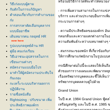
หรือไม่มีวิธีการใดที่จะทำให้หน่วยง
วิธีเก่งแบบผู้ตาม
กับดักในการแก้ปัญหา
- การเพิ่มความสามารถในการแข่งข
คำสอนเกี่ยวกับการทำงานของ
บริการ และส่วนประกอบอื่นการเพิ
ก๋ง
กระบวนการต่างๆ
การสรรหาคัดเลือกบุคลากร
- ความมีประสิทธิผลขององค์กร อั
บบมืออาชีพ
กลมกลืนและความแตกต่างภายในองค
เดินหมากคน กลยุทธ์ HR
ความสัมพันธ์ระหว่างบทบาทต่างๆ
รูปแบบกลยุทธ์ด้าน HR
- สมรรถนะของพนัก ที่เกี่ยวข้อง
คู่มือ คนเก่งเรียน
ห้การศึกษาแก่พนักงานในรูปแบบต
วิธีเอาชนะอุปสรรคในการ
เขียนงานต่างๆ
กรณีศึกษาต่อไปนี้จะแสดงให้เห็น
สมัครงานแบบมือโปร
ตัวของการวางแผนและพัฒนากลยุทธ์
มาทำให้ผู้สมัครงานประทับใจ
เรื่องทรัพยากรบุคคลและชี้ให้เห็น
กันเถอะ
ทรัพยากรบุคคลควบคู่ไปด้ว
กะเทาััะระบบบริหารผลการ
ปฏิบัติงาน
Grand Union
รายชื่อหนังสือ
นปี ค.ศ. 1984 Grand Union ฟู้ดส
Rightsizing : ปรับขนาด เพิ่ม
เหรียญสหรัฐ และในปี ค.ศ. 1985 ข
ประสิทธิภาพองค์กร
ชิงส่วนแบ่งทางการตลาดของ Grand Un