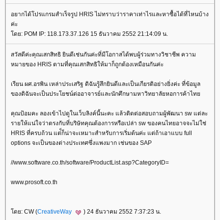
อยากได้โปรแกรมสำเร็จรูป HRIS ไม่ทราบว่าราคาเท่าไรและหาซื้อได้ที่ไหนบ้าง
ค่ะ
ดย: POM IP: 118.173.37.126 15 ธันวาคม 2552 21:14:09 น.
สวัสดีค่ะคุณเสกสิทธิ ยินดีเช่นกันค่ะที่มีโอกาสได้พบผู้ร่วมทางวิชาชีพ ความ
หมายของ HRIS ตามที่คุณเสกสิทธิให้มาก็ถูกต้องเหมือนกันค่ะ
เรียน ผศ.อรพิน เหล่าประเสริฐ ดิฉันรู้สึกยินดีและเป็นเกียรติอย่างยิ่งค่ะ ที่ข้อมูล
ของดิฉันจะเป็นประโยชน์ต่ออาจารย์และนักศึกษามหาวิทยาลัยหอการค้าไท
คุณป้อมคะ ลองเข้าไปดูในเว็บลิงค์นี้นะคะ แล้วติดต่อสอบถามผู้พัฒนา sw แต่ละ
รายให้แน่ใจว่าตรงกับที่บริษัทคุณต้องการหรือเปล่า sw ของคนไทยอาจจะไม่ใช่
HRIS ที่ครบถ้วน แต่็ก็น่าจะเหมาะสำหรับการเริ่มต้นค่ะ แต่ถ้าเอาแบบ full
options จะเป็นของต่างประเทศซึ่งแพงมาก เช่นของ SAP
//www.software.co.th/software/ProductList.asp?CategoryID=
www.prosoft.co.th
ดย: CW (
CreativeWay
) 24 ธันวาคม 2552 7:37:23 น.