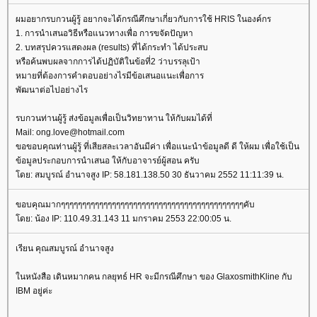
ผมอยากรบกวนผู้รู้ อยากจะได้กรณีศึกษาเกี่ยวกับการใช้ HRIS ในองค์กร
1. การนำเสนอวิธีหรือแนวทางเพื่อ การขจัดปัญหา
2. บทสรุปควรแสดงผล (results) ที่ได้กระทำ ได้ประสบ
หรือค้นพบผลจากการได้ปฏิบัติในข้อที่2 ว่าบรรลุเป้า
หมายที่ต้องการคำตอบอย่างไรมีข้อเสนอแนะเพื่อการ
พัฒนาต่อไปอย่างไร
รบกวนท่านผู้รู้ ส่งข้อมูลเพื่อเป็นวิทยาทาน ให้กับผมได้ที่
Mail: ong.love@hotmail.com
ขอขอบคุณท่านผู้รู้ ที่เสียสละเวลาอันมีค่า เพื่อแนะนำข้อมูลดี ดี ให้ผม เพื่อใช้เป็น
ข้อมูลประกอบการนำเสนอ ให้กับอาจารย์ผู้สอน ครับ
ดย: สมบูรณ์ อำนาจสูง IP: 58.181.138.50 30 ธันวาคม 2552 11:11:39 น.
ขอบคุณมากๆๆๆๆๆๆๆๆๆๆๆๆๆๆๆๆๆๆๆๆๆๆๆๆๆๆๆๆๆๆๆๆๆๆๆๆๆๆๆๆๆๆๆคับ
ดย: น้อง IP: 110.49.31.143 11 มกราคม 2553 22:00:05 น.
เรียน คุณสมบูรณ์ อำนาจสูง
นหนังสือ เดินหมากคน กลยุทธ์ HR จะมีกรณีศึกษา ของ GlaxosmithKline กับ
IBM อยู่ค่ะ