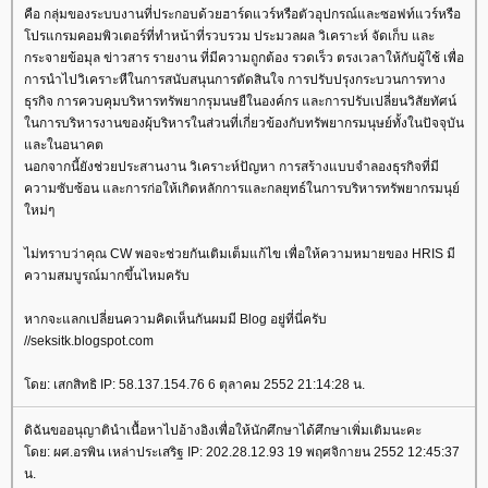
คือ กลุ่มของระบบงานที่ประกอบด้วยฮาร์ดแวร์หรือตัวอุปกรณ์และซอฟท์แวร์หรือ
ปรแกรมคอมพิวเตอร์ที่ทำหน้าที่รวบรวม ประมวลผล วิเคราะห์ จัดเก็บ และ
กระจายข้อมุล ข่าวสาร รายงาน ที่มีความถูกต้อง รวดเร็ว ตรงเวลาให้กับผู้ใช้ เพื่อ
การนำไปวิเคราะหืในการสนับสนุนการตัดสินใจ การปรับปรุงกระบวนการทาง
ธุรกิจ การควบคุมบริหารทรัพยากรุมนษยืในองค์กร และการปรับเปลี่ยนวิสัยทัศน์
นการบริหารงานของผุ้บริหารในส่วนที่เกี่ยวข้องกับทรัพยากรมนุษย์ทั้งในปัจจุบัน
ละในอนาคต
นอกจากนี้ยังช่วยประสานงาน วิเคราะห์ปัญหา การสร้างแบบจำลองธุรกิจที่มี
ความซับซ้อน และการก่อให้เกิดหลักการและกลยุทธ์ในการบริหารทรัพยากรมนุย์
หม่ๆ
ไม่ทราบว่าคุณ CW พอจะช่วยกันเติมเต็มแก้ไข เพื่อให้ความหมายของ HRIS มี
ความสมบูรณ์มากขึ้นไหมครับ
หากจะแลกเปลี่ยนความคิดเห็นกันผมมี Blog อยู่ที่นี่ครับ
//seksitk.blogspot.com
ดย: เสกสิทธิ IP: 58.137.154.76 6 ตุลาคม 2552 21:14:28 น.
ดิฉันขออนุญาตินำเนื้อหาไปอ้างอิงเพื่อให้นักศึกษาได้ศึกษาเพิ่มเติมนะคะ
ดย: ผศ.อรพิน เหล่าประเสริฐ IP: 202.28.12.93 19 พฤศจิกายน 2552 12:45:37
น.