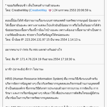
* ขออภัยที่ตอบช้า เห็นใจคนทำงานด้วยนะคะ
ดย: CreativeWay (
CreativeWay
) 24 มกราคม 2553 20:06:59 น.
ตอนนี้น้องได้หัวข้อรายงานเรื่องระบบสารสนเทศด้านทรัพยากรมนุษย์ น้องอยาก
ได้เนื้อหามันอะคะ เพราะหาแต่ละเว็ปแล้วมันมีน้อยมาก หรือไม่งั้นก้ออยากได้หัว
ข้อย่อยๆของเนื้อหาเรื่องนี้ว่ามีอะไรบ้างอะคะ เพราะต้องเอาเนื้อหามาทำเป็นพาว
เวอร์พ้อยอีกอะคะ ช่วยหาเว็ปหรือข้อมูลให้หน่อยนะคะ
ดย: น้ำอ้อย IP: 223.204.131.97 15 มีนาคม 2554 1:14:13 น.
อยากทนาบว่า hris กับ mis แตกต่างกันอย่างไร
ดย: ส้ม IP: 171.4.76.224 19 กันยายน 2554 17:18:30 น.
มาช้า (น่าจะยัง) ดีกว่า ไม่มานะ
HRIS (Human Resource Information System) คือ กรรมวิธีเชิงระบบสำหรับ
บริหารจัดการข้อมูลต่างๆ เกี่ยวกับทรัพยากรบุคคลและกิจกรรมด้านงานบุคคลที่
จำเป็นต่อองค์กร ซึ่งกรรมวิธีดังกล่าวประกอบด้วยการรวบรวม การจัดเก็บ การ
รักษา และการเรียกข้อมูลต่างๆ กลับมาใช้ เพื่อประกอบการตัดสินใจของผู้มีส่วน
เกี่ยวข้องในการบริหารทรัพยากรบุคคลนะคะ