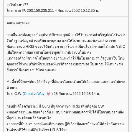
อะไรบ้างคะ??
ดย: ตาล IP: 203.150.235.211 4 กันยายน 2552 10:12:35 น.
ตอบคุณตาลคะ
ก่อนอื่นเลยต้องดูว่า ปัจจุบันบริษัทของคุณมีการใช้โปรแกรมสำเร็จรูปอะไรในการ
จัดทำฐานข้อมูลด้านทรัพยากรบุคคล และให้โปรแกรมเมอร์เสนอว่าควรจะ
พัฒนาระบบ HRIS ของบริษัทด้วยภาษา (ในการเขียนโปรแกรมอะไร) เช่น VB, C
เพื่อให้สะดวกต่อการถ่ายโอนข้อมูลเก่ามายังระบบใหม่ ค่ะ
ต่ถ้าองค์กรมีขนาดไม่ใหญ่นัก อยากแนะนำให้ซื้อโปรแกรมสำเร็จรูปมาใช้ โด
คุณอาจให้ทางบริษัทที่ขายซอฟท์แวร์ทำการ customize โปรแกรมให้เหมาะสม
กับการใช้งานของบริษัทคุณนะคะ
** เดี๋ยวนี้มีซอฟท์แวร์สำเร็จรูปที่พัฒนาโดยคนไทยให้เลือกเยอะ และราคาไม่แพง
ด้วยค่ะ
ดย: C.W. (
CreativeWay
) 28 กันยายน 2552 12:28:14 น.
ก่อนอื่นดีใจครับว่าผมมี Guru ที่พูดจาภาษา HRIS เพิ่มคือคุณ CW
ผมเองทำงานและสอนเกี่ยวกับ HRIS มานานพอสมควร พึ่งได้มีโอกาสมาอ่านสิ่ง
ที่คุณ CW เขียนแล้วก็น่าสนใจ
จากการที่มีประสบการณ์และศึกษาทฤษฎีที่เกี่ยวข้องมาบ้างผมให้คำจำกัดความ
นตำราที่ใช้สอนนิสิตในวิชา HRIS ไว้ว่า