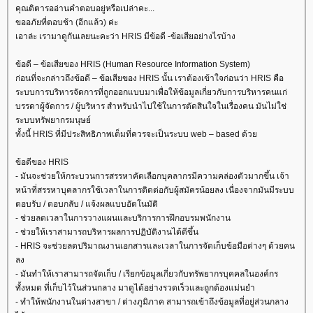
คุณติตารออ่านคำตอบอยู่หรือเปล่าคะ...
ขออภัยที่ตอบช้า (อีกแล้ว) ค่ะ
เอาล่ะ เรามาดูกันเลยนะคะว่า HRIS มีข้อดี -ข้อเสียอย่างไรบ้าง
ข้อดี – ข้อเสียของ HRIS (Human Resource Information System)
ก่อนที่จะกล่าวถึงข้อดี – ข้อเสียของ HRIS นั้น เราต้องเข้าใจก่อนว่า HRIS คือ
ระบบการบริหารจัดการที่ถูกออกแบบมาเพื่อให้ข้อมูลเกี่ยวกับการบริหารคนแก่
บรรดาผู้จัดการ / ผู้บริหาร สำหรับนำไปใช้ในการตัดสินใจในเรื่องคน มันไม่ใช่
ระบบทรัพยากรมนุษย์
ทั้งนี้ HRIS ที่มีประสิทธิภาพเต็มที่ควรจะเป็นระบบ web – based ด้ว
ข้อดีของ HRIS
- มันจะช่วยให้กระบวนการสรรหาคัดเลือกบุคลากรมีความคล่องตัวมากขึ้น เจ้า
หน้าที่สรรหาบุคลากรใช้เวลาในการติดต่อกับผู้สมัครน้อยลง เนื่องจากมันมีระบบ
ตอบรับ / ตอบกลับ / แจ้งผลแบบอัตโนมัติ
- ช่วยลดเวลาในการวางแผนและบริการการฝึกอบรมพนักงาน
- ช่วยให้เราสามารถบริหารผลการปฏิบัติงานได้ดีขึ้น
- HRIS จะช่วยลดปริมาณงานเอกสารและเวลาในการจัดเก็บข้อมือต่างๆ ด้วยคน
ลง
- มันทำให้เราสามารถจัดเก็บ / เรียกข้อมูลเกี่ยวกับทรัพยากรบุคคลในองค์กร
ทั้งหมด ที่เก็บไว้ในส่วนกลาง มาดูได้อย่างรวดเร็วและถูกต้องแม่นยำ
- ทำให้พนักงานในต่างสาขา / ต่างภูมิภาค สามารถเข้าถึงข้อมูลที่อยู่ส่วนกลาง