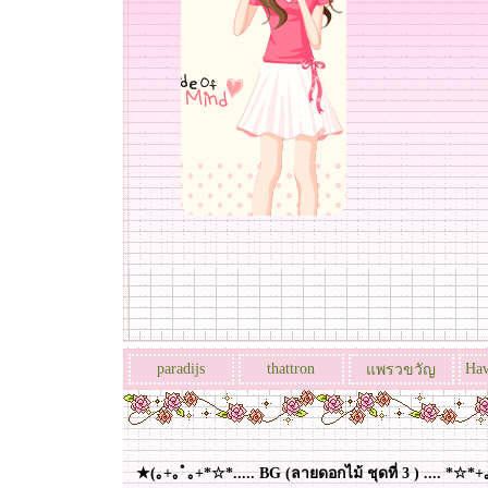
paradijs
thattron
Haw
พรวขวัญ
★(｡+｡ﾟ｡+*☆*..... BG (ลายดอกไม้ ชุดที่ 3 ) .... *☆*