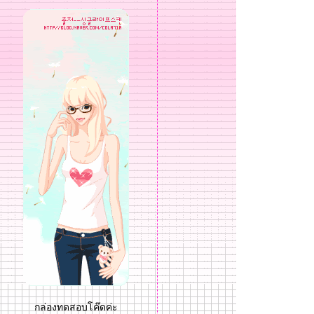
กล่องทดสอบโค๊ดค่ะ