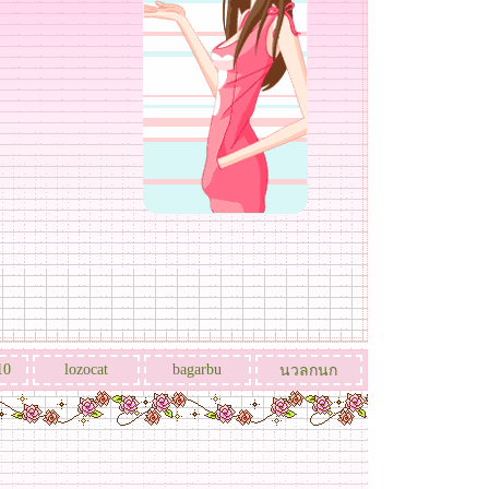
10
lozocat
bagarbu
นวลกนก