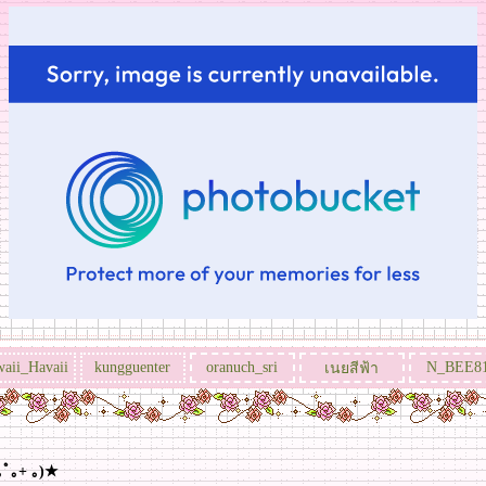
aii_Havaii
kungguenter
oranuch_sri
N_BEE8
เนยสีฟ้า
+｡ﾟ｡+ ｡)★