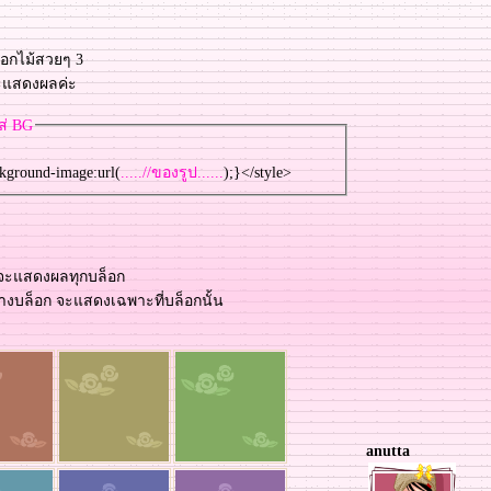
ดอกไม้สวยๆ 3
จะแสดงผลค่ะ
ส่ BG
kground-image:url(
.....//ของรูป......
);}</style>
pt จะแสดงผลทุกบล็อก
ร้างบล็อก จะแสดงเฉพาะที่บล็อกนั้น
anutta