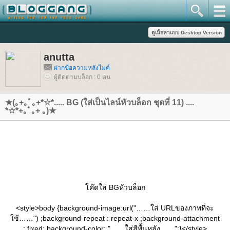
anutta
ฝากข้อความหลังไมค์
ผู้ติดตามบล็อก : 0 คน
★(｡+｡ﾟ｡+*☆*..... BG (ใส่เป็นไลน์หัวบล็อก ชุดที่ 11) ....
*☆*+｡ﾟ｡+ ｡)★
ค๊ดใส่ BGหัวบล็อก
<style>body {background-image:url("……ใส่ URLของภาพที่จะ
ช้……") ;background-repeat : repeat-x ;background-attachment
: fixed; background-color: "……ใส่สีพื้นหลัง……";}</style>