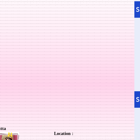
tta
Location :