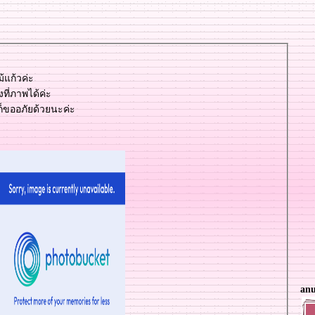
ม้แก้วค่ะ
งที่ภาพได้ค่ะ
ๆก็ขออภัยด้วยนะค่ะ
anu