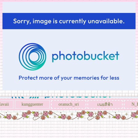
avaii
kungguenter
oranuch_sri
N_
เนยสีฟ้า