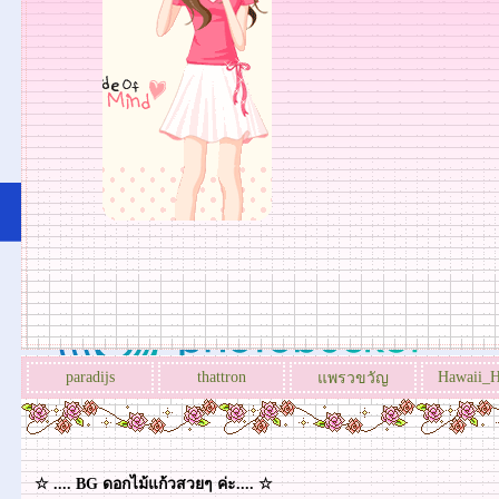
paradijs
thattron
Hawaii_H
พรวขวัญ
☆ .... BG ดอกไม้แก้วสวยๆ ค่ะ.... ☆