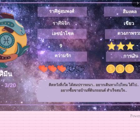
arrow_forward_ios
Power
U