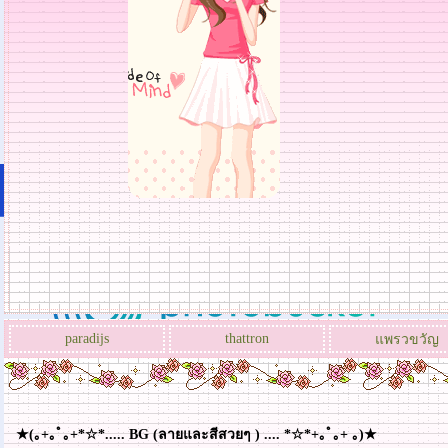
paradijs
thattron
พรวขวัญ
★(｡+｡ﾟ｡+*☆*..... BG (ลายและสีสวยๆ ) .... *☆*+｡ﾟ｡+ ｡)★