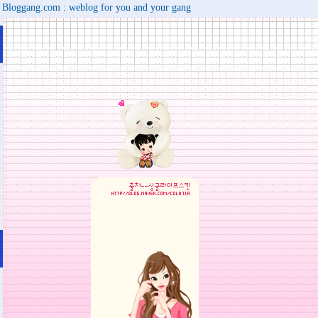
Bloggang.com : weblog for you and your gang