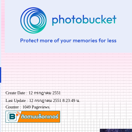
Create Date : 12 กรกฎาคม 2551
Last Update : 12 กรกฎาคม 2551 8:23:49 น.
Counter : 1049 Pageviews.