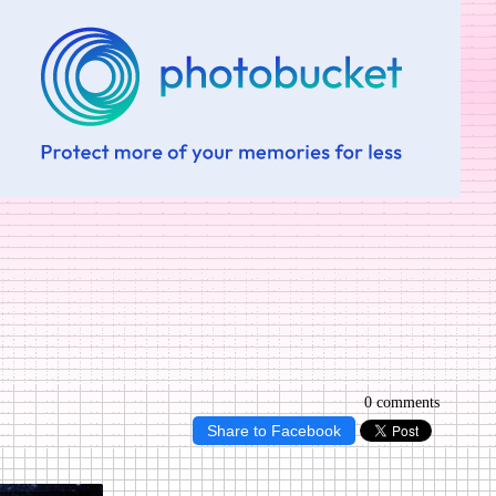
0 comments
Share to Facebook