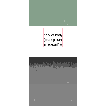
<style>body
{background-
image:url("//i84.photobucket.com/albums
;background-
repeat :
repeat-x
;background-
attachment
: fixed;
background-
color:
"#86a08b";}
</style>