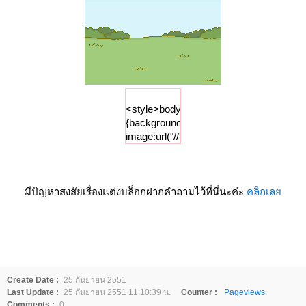
<style>body
{background-
image:url("//i84.photobucket.com/albums
;
background-
position:bottom
;background-
มีปัญหาสงสัยเรื่องแต่งบล็อกฝากคำถามไว้ที่นี่นะค่ะ
คลิกเล
repeat :
repeat-
x;background-
attachment:
fixed;background-
color:
Create Date :
25 กันยายน 2551
"#83d7e4";}
Last Update :
25 กันยายน 2551 11:10:39 น.
Counter :
Pageviews.
</style>
Comments :
0