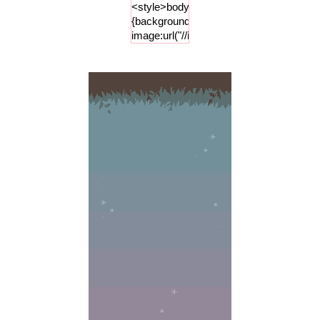
<style>body
{background-
image:url("//i84.photobucket.com/albums
;background-
repeat :
repeat-x
;background-
attachment
: fixed;
background-
color:
"#a09e86";}
</style>