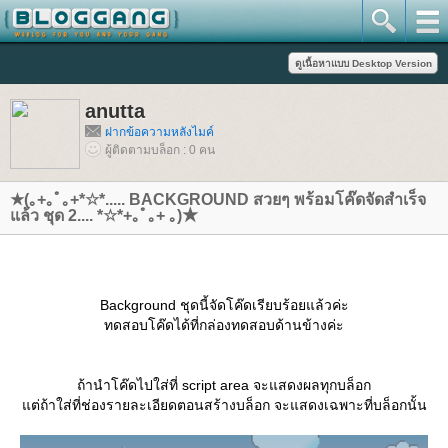
anutta
ฝากข้อความหลังไมค์
ผู้ติดตามบล็อก : 0 คน
★(｡+｡ﾟ｡+*☆*..... BACKGROUND สวยๆ พร้อมโค๊ดจัดสำเร็จ
ล้ว ชุด 2.... *☆*+｡ﾟ｡+ ｡)★
Background ชุดนี้จัดโค๊ดเรียบร้อยแล้วค่ะ
ทดสอบโค๊ดได้ที่กล่องทดสอบด้านข้างค่ะ
ถ้านำโค๊ดไปใส่ที่ script area จะแสดงผลทุกบล็อก
ต่ถ้าใส่ที่ช่องรายละเอียดตอนสร้างบล็อก จะแสดงเฉพาะที่บล็อกนั้น