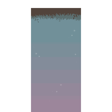
;background-
repeat :
repeat-x
;background-
attachment
: fixed;
background-
color:
"#ao869b";}
</style>