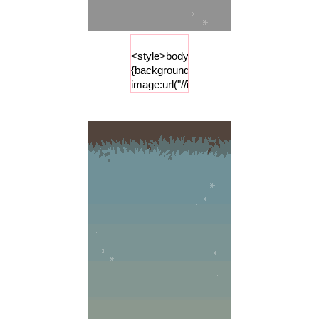
<style>body
{background-
image:url("//i84.photobucket.com/albums
;background-
repeat :
repeat-x
;background-
attachment
: fixed;
background-
color:
"#939393";}
</style>