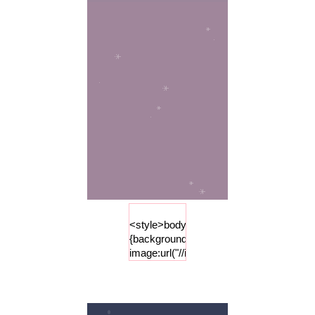
<style>body
{background-
image:url("//i84.photobucket.com/albums
;background-
repeat :
repeat-x
;background-