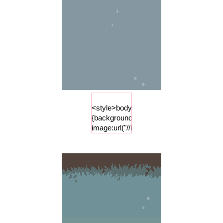
<style>body
{background-
image:url("//i84.photobucket.com/albums
;background-
repeat :
repeat-x
;background-
attachment
: fixed;
background-
color:
"#8697a0 ";}