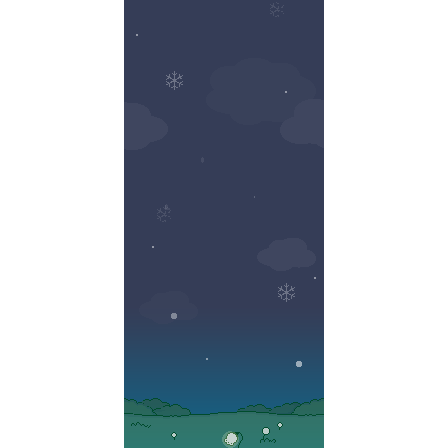
attachment
: fixed;
background-
color:
"#ao869b";}
</style>