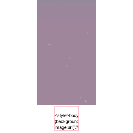
<style>body
{background-
image:url("//i84.photobucket.com/albums