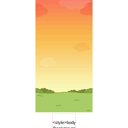
attachment:
fixed;background-
color:
"#353d57";}
</style>
<style>body