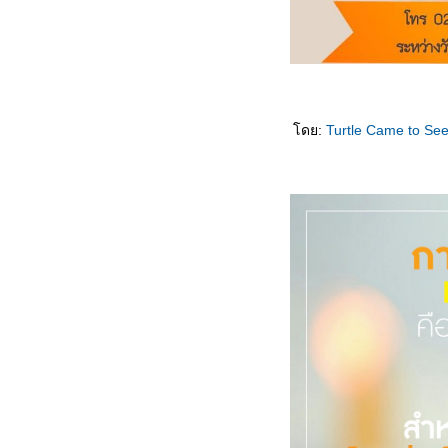
เห็นคุณความดี
❖ สังคมอยู่ได้ เพราะมีให้และมีรับ
❖ถึงนอนดึก ก็ต้องตื่นเช้าตามเวลา
❖ทำความดีอย่าเขิน ต้องทำจนคุ้น...
✾การจับผิดทำให้ใจขุ่นมัว
❖" การรู้ประมาณ ทำให้ไม่เป็นทุกข์
ดย:
Turtle Came to S
ดยไม่จำเป็น "
❀"ทำอะไร วัตถุประสงค์ต้องชัด❗️"
❖การฝึกฝนตัวเอง ไม่ว่าในระดับไหน
จะต้องได้ต้นแบบที่ควรแก่การเคารพ
❖"สิ่งที่ให้กำลังใจมนุษย์ ไม่มีอะไร
เกินคำพูด
❀"ทุกข์สุขอยู่ที่ตัวเองทำ"
❀"ผิดพลาดแล้ว อย่าปล่อยให้ถลำลึก
❀"การแก้ไขนิสัย ต้องได้บุคคล
ต้นแบบที่ดีๆ
★★ใครเงินไม่พอใช้ก็ลองอ่านดูนะ
ธรรมอันทรงคุณค่า กำลังใจอันสูงส่ง
✷✷ใครลงมือเล่นการพนัน คำว่า
มิตรแท้มันจบแล้ว