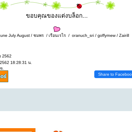
ขอบคุณของแต่งบล็อก...
June July August / ชมพร / เรือนเรไร / oranuch_sri / goffymew / Zairill
ม 2562
 2562 18:28:31 น.
s.
Share to Faceboo