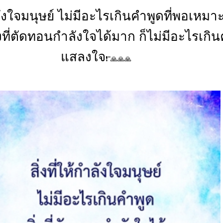
ำลังใจมนุษย์ ไม่มีอะไรเกินคำพูดที่พอเหมาะ
งที่ตัดทอนกำลังใจได้มาก ก็ไม่มีอะไรเกินค
สลงใจ
❗️"🙏🙏🙏