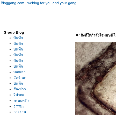
Bloggang.com : weblog for you and your gang
Group Blog
❖"สิ่งที่ให้กำลังใจมนุษย์ 
บันทึก
บันทึก
บันทึก
บันทึก
บันทึก
บันทึก
บอกเล่า
สัตว์-นก
บันทึก
สื่อ-ข่าว
จิปาถะ
ครอบครัว
ธรรมะ
การงาน