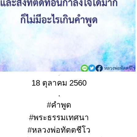
.
18 ตุลาคม 2560
.
#คำพูด
#พระธรรมเทศนา
#หลวงพ่อทัตตชีโว