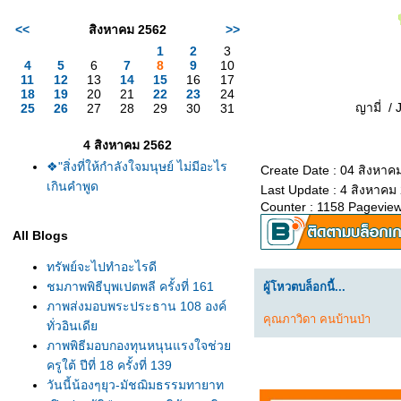
<<
สิงหาคม 2562
>>
1
2
3
4
5
6
7
8
9
10
11
12
13
14
15
16
17
18
19
20
21
22
23
24
ญามี่ / 
25
26
27
28
29
30
31
4 สิงหาคม 2562
❖"สิ่งที่ให้กำลังใจมนุษย์ ไม่มีอะไร
Create Date : 04 สิงหาค
เกินคำพูด
Last Update : 4 สิงหาคม
Counter : 1158 Pageview
All Blogs
ทรัพย์จะไปทำอะไรดี
ชมภาพพิธีบุพเปตพลี ครั้งที่ 161
ผู้โหวตบล็อกนี้...
ภาพส่งมอบพระประธาน 108 องค์
คุณภาวิดา คนบ้านป่า
ทั่วอินเดี
ภาพพิธีมอบกองทุนหนุนแรงใจช่ว
ครูใต้ ปีที่ 18 ครั้งที่ 139
วันนี้น้องๆยุว-มัชฌิมธรรมทายาท