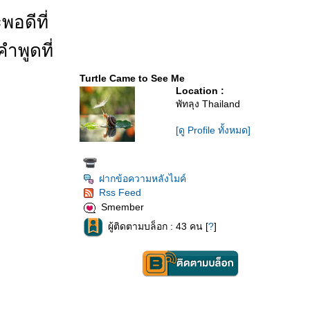
พอดีที่
ำพูดที่
Turtle Came to See Me
Location :
พัทลุง Thailand
[ดู Profile ทั้งหมด]
ฝากข้อความหลังไมค์
Rss Feed
Smember
ผู้ติดตามบล็อก : 43 คน [
?
]