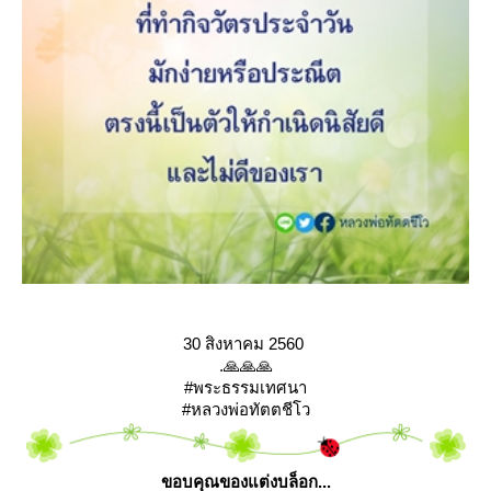
30 สิงหาคม 2560
.🙏🙏🙏
#พระธรรมเทศนา
#หลวงพ่อทัตตชีโว
ขอบคุณของแต่งบล็อก...