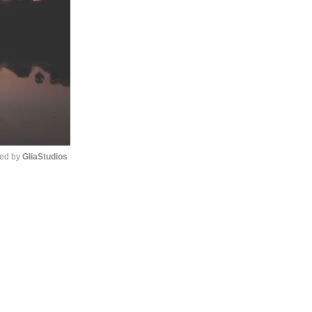
ed by 
GliaStudios
Unmute