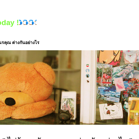
 !
เนรคุณ ต่างกันอย่างไร