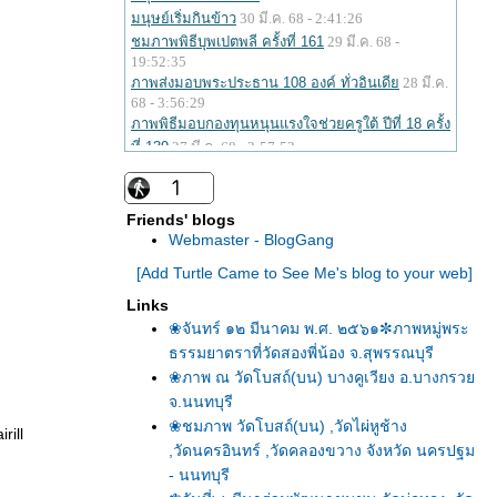
Friends' blogs
Webmaster - BlogGang
[Add Turtle Came to See Me's blog to your web]
Links
❀จันทร์ ๑๒ มีนาคม พ.ศ. ๒๕๖๑✼ภาพหมู่พระ
ธรรมยาตราที่วัดสองพี่น้อง จ.สุพรรณบุรี
❀ภาพ ณ วัดโบสถ์(บน) บางคูเวียง อ.บางกรว
จ.นนทบุรี
❀ชมภาพ วัดโบสถ์(บน) ,วัดไผ่หูช้าง
rill
,วัดนครอินทร์ ,วัดคลองขวาง จังหวัด นครปฐม
- นนทบุรี