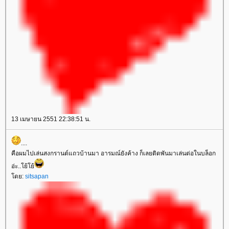
13 เมษายน 2551 22:38:51 น.
....
คือผมไปเล่นสงกรานต์แถวบ้านมา อารมณ์ยังค้าง ก็เลยติดพันมาเล่นต่อในบล็อก
อ่ะ..โย้โย้
ดย:
sitsapan