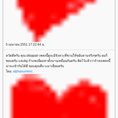
5 เมษายน 2551 17:22:44 น.
หวัดดีครับ คุณ sitsapan เพลงนี้ดูจะมีจังหวะที่ชวนให้ขยับตามจริงๆครับ ผมก็
ชอบครับ และbg กำแพงนี่ผมหาตั้งนานเหมือนกันครับ คิดไว้แล้วว่าถ้าลงเพลงนี้
น่าจะเข้ากันได้ดี ขอบคุณที่แวะมาเยี่ยมครับ
ดย:
alphanumeric