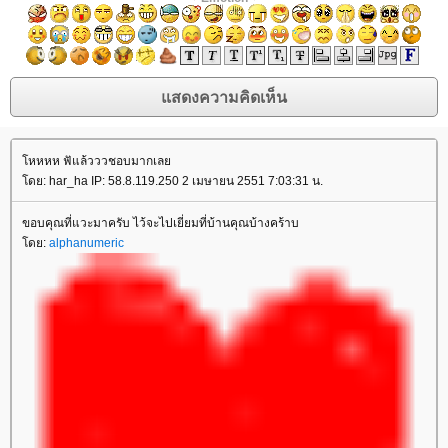
หหหห ฟัแล้วววชอบมากเล
ดย: har_ha IP: 58.8.119.250 2 เมษายน 2551 7:03:31 น.
ขอบคุณที่แวะมาครับ ไว้จะไปเยี่ยมที่บ้านคุณบ้างคร้าบ
ดย:
alphanumeric