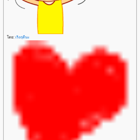
ดย:
เริงฤดีนะ