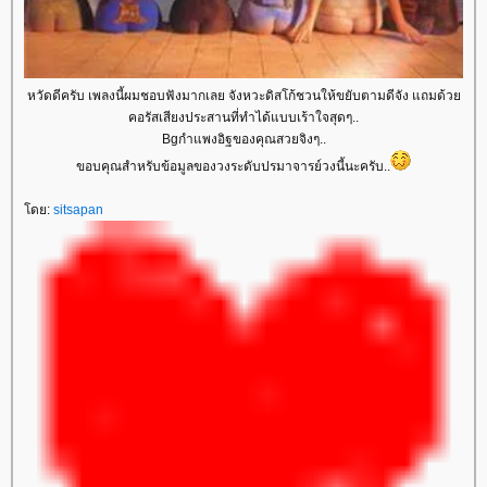
หวัดดีครับ เพลงนี้ผมชอบฟังมากเลย จังหวะดิสโก้ชวนให้ขยับตามดีจัง แถมด้ว
คอรัสเสียงประสานที่ทำได้แบบเร้าใจสุดๆ..
Bgกำแพงอิฐของคุณสวยจิงๆ..
ขอบคุณสำหรับข้อมูลของวงระดับปรมาจารย์วงนี้นะครับ..
ดย:
sitsapan