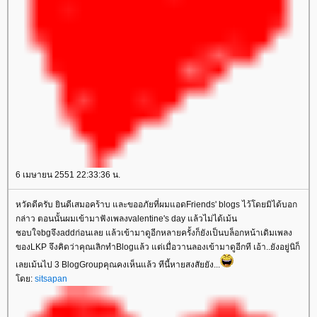
6 เมษายน 2551 22:33:36 น.
หวัดดีครับ ยินดีเสมอคร้าบ และขออภัยที่ผมแอดFriends' blogs ไว้โดยมิได้บอก
กล่าว ตอนนั้นผมเข้ามาฟังเพลงvalentine's day แล้วไม่ได้เม้น
ชอบใจbgจึงaddก่อนเลย แล้วเข้ามาดูอีกหลายครั้งก็ยังเป็นบล็อกหน้าเดิมเพลง
ของLKP จึงคิดว่าคุณเลิกทำBlogแล้ว แต่เมื่อวานลองเข้ามาดูอีกที เอ้า..ยังอยู่นิก็
เลยเม้นไป 3 BlogGroupคุณคงเห็นแล้ว ทีนี้หายสงสัยยัง...
ดย:
sitsapan