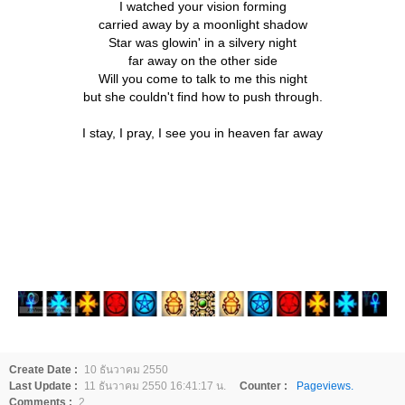
I watched your vision forming
carried away by a moonlight shadow
Star was glowin' in a silvery night
far away on the other side
Will you come to talk to me this night
but she couldn't find how to push through.
I stay, I pray, I see you in heaven far away
Create Date :
10 ธันวาคม 2550
Last Update :
11 ธันวาคม 2550 16:41:17 น.
Counter :
Pageviews.
Comments :
2