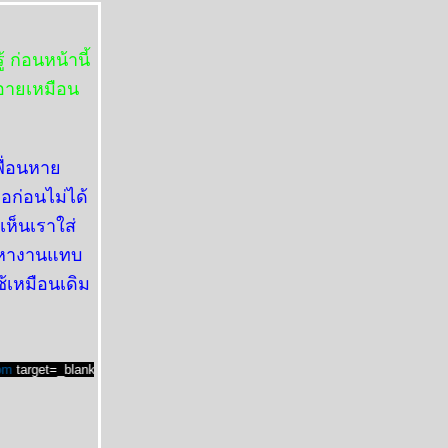
้ ก่อนหน้านี้
 อายเหมือน
เพื่อนหา
่อก่อนไม่ได้
เห็นเราใส่
ๆ หางานแทบ
้เหมือนเดิม
get=_blank>
numning_@hotmail.com
target=_blank>
numning_@hotmail.com
t