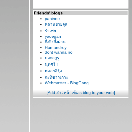
Friends' blogs
paninee
หลานยายจุล
รำเพ
yadegari
กึ่งยิงกึ่งผ่าน
Humandroy
dont wanna no
บอกอกูรู
นุทศรี!!
พลอยสีรุ้ง
กะทิชาวเกาะ
Webmaster - BlogGang
[Add สาวหน้าเข้ม's blog to your web]