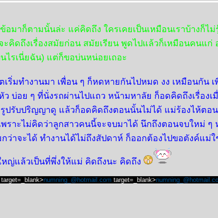
ัวข้อมาก็ตามนั้นล่ะ แค่คิดถึง ใครเคยเป็นเหมือนเราบ้างก็ไม่รู
่จะคิดถึงเรื่องสมัยก่อน สมัยเรียน พูดไปแล้วก็เหมือนคนแก่
บ่นไรเนี่ยฉัน) แต่ก็ขอบ่นหน่อยเถอะ
ีวิตเริ่มทำงานมา เพื่อน ๆ ก็หดหายกันไปหมด งง เหมือนกัน 
ว บ่อย ๆ ที่นั่งรถผ่านไปแถว หน้ามหาลัย ก็อดคิดถึงเรื่องเมื
ิดรูปรับปริญญาดู แล้วก็อดคิดถึงตอนนั้นไม่ได้ แม่ร้องไห้ตอน
ิ เพราะไม่คิดว่าลูกสาวคนนี้จะจบมาได้ นึกถึงตอนจบใหม่ 
ว่าจะได้ ทำงานได้ไม่ถึงสัปดาห์ ก็ออกต้องไปขอตังค์แม่ใช
ใหญ่แล้วเป็นที่พึ่งให้แม่ คิดถึงนะ คิดถึง
t=_blank>
numning_@hotmail.com
target=_blank>
numning_@hotmail.com
tar