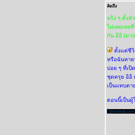
คิดถึง
จริง ๆ ตั้งห
ไม่เคยเลยที
กัน อิอิ (มา
ตั้งแต่ช
หรือฉันหายหั
บ่อย ๆ ที่เป
ชุดครุย อิอ
เป็นแทบตายก
ตอนนี้เป็นผู้
blank>
numning_@hotmail.com
target=_blank>
numning_@hotmail.com
targe