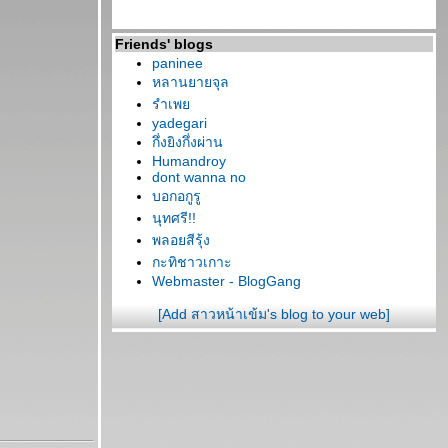
Friends' blogs
paninee
หลานยายจุล
รำเพ
yadegari
กึ่งยิงกึ่งผ่าน
Humandroy
dont wanna no
บอกอกูรู
นุทศรี!!
พลอยสีรุ้ง
กะทิชาวเกาะ
Webmaster - BlogGang
[Add สาวหน้าเข้ม's blog to your web]