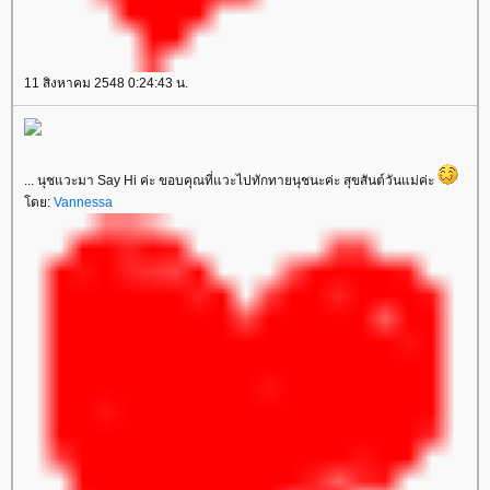
11 สิงหาคม 2548 0:24:43 น.
... นุชแวะมา Say Hi ค่ะ ขอบคุณที่แวะไปทักทายนุชนะค่ะ สุขสันต์วันแม่ค่ะ
ดย:
Vannessa