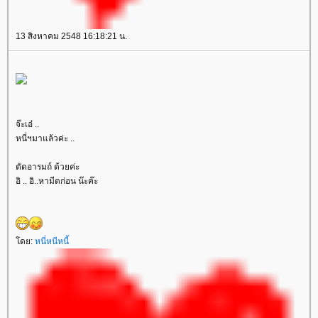
13 สิงหาคม 2548 16:18:21 น.
จ๊ะเอ๋ ..
หนี่ฯมาแล้วค่ะ ..
ตัดอารมถ์ ด้วยค่ะ
อิ .. อิ..หามีดก่อน น๊ะค๊ะ
ดย:
หนี่หนีหนี้