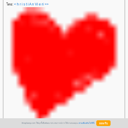
ดย:
< h r i s t i A n Vi e ri >>
BlogGang.com ใช้คุกกี้เพื่อพัฒนาประสบการณ์การใช้งานของคุณ
อ่านเพิ่มเติมได้ที่นี่
14 สิงหาคม 2548 0:42:10 น.