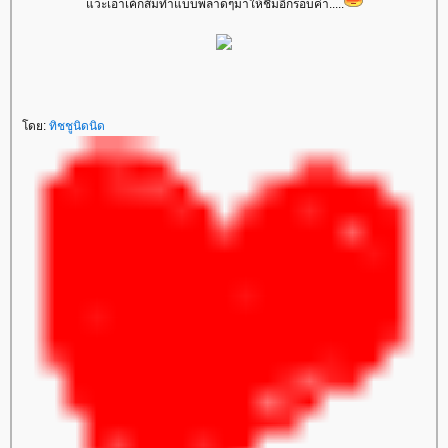
วะเอาเค้กส้มทำแบบพลาดๆมาให้ชิมอีกรอบค่า.....
ดย:
ทิชชูนิดนิด