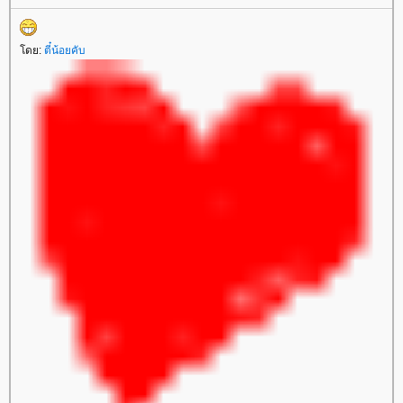
ดย:
ตี๋น้อยคับ