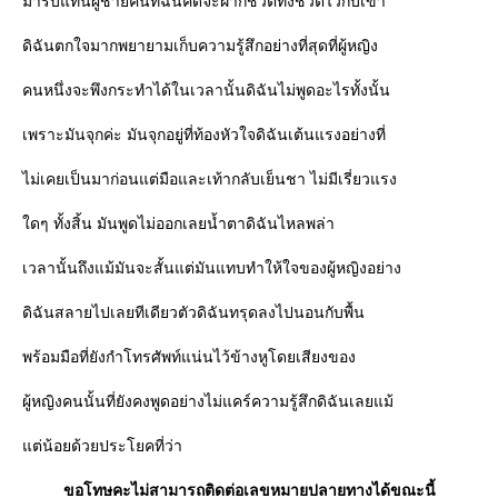
มารับแทนผู้ชายคนที่ฉันคิดจะฝากชีวิตทั้งชีวิตไว้กับเขา
ดิฉันตกใจมากพยายามเก็บความรู้สึกอย่างที่สุดที่ผู้หญิง
คนหนึ่งจะพึงกระทำได้ในเวลานั้นดิฉันไม่พูดอะไรทั้งนั้น
เพราะมันจุกค่ะ มันจุกอยู่ที่ท้องหัวใจดิฉันเต้นแรงอย่างที่
ไม่เคยเป็นมาก่อนแต่มือและเท้ากลับเย็นชา ไม่มีเรี่ยวแรง
ดๆ ทั้งสิ้น มันพูดไม่ออกเลยน้ำตาดิฉันไหลพล่า
เวลานั้นถึงแม้มันจะสั้นแต่มันแทบทำให้ใจของผู้หญิงอย่าง
ดิฉันสลายไปเลยทีเดียวตัวดิฉันทรุดลงไปนอนกับพื้น
พร้อมมือที่ยังกำโทรศัพท์แน่นไว้ข้างหูโดยเสียงของ
ผู้หญิงคนนั้นที่ยังคงพูดอย่างไม่แคร์ความรู้สึกดิฉันเลยแม้
ต่น้อยด้วยประโยคที่ว่า
ขอโทษคะไม่สามารถติดต่อเลขหมายปลายทางได้ขณะนี้