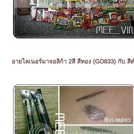
อายไลเนอร์มาจอลิก้า 2สี สีทอง (GD833) กับ สี