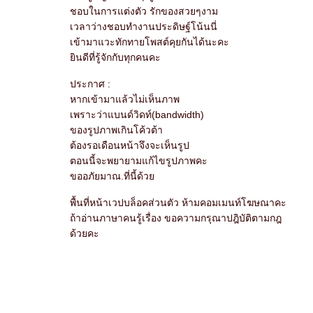
ชอบในการแต่งตัว รักของสวยๆงาม
เวลาว่างชอบทำงานประดิษฐ์โน้นนี่
เข้ามาแวะทักทายโพสต์คุยกันได้นะคะ
ินดีที่รู้จักกับทุกคนคะ
ประกาศ :
หากเข้ามาแล้วไม่เห็นภาพ
เพราะว่าแบนด์วิดท์(bandwidth)
ของรูปภาพเกินโค้วต้า
ต้องรอเดือนหน้าจึงจะเห็นรูป
ตอนนี้จะพยายามแก้ไขรูปภาพคะ
ขออภัยมาณ.ที่นี้ด้ว
พื้นที่หน้าเวปบล็อคส่วนตัว ห้ามคอมเมนท์โฆษณาคะ
ถ้าอ่านภาษาคนรู้เรื่อง ขอความกรุณาปฎิบัติตามกฎ
ด้วยคะ