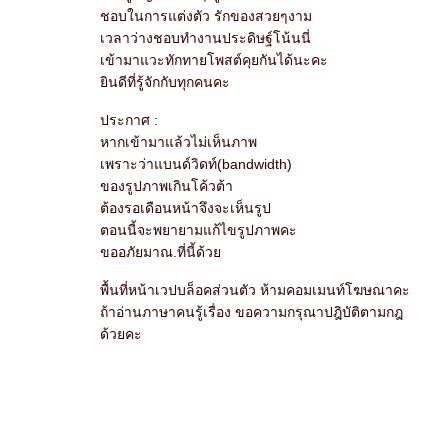
ชอบในการแต่งตัว รักของสวยๆงาม
เวลาว่างชอบทำงานประดิษฐ์โน้นนี่
เข้ามาแวะทักทายโพสต์คุยกันได้นะคะ
ินดีที่รู้จักกับทุกคนคะ
ประกาศ :
หากเข้ามาแล้วไม่เห็นภาพ
เพราะว่าแบนด์วิดท์(bandwidth)
ของรูปภาพเกินโค้วต้า
ต้องรอเดือนหน้าจึงจะเห็นรูป
ตอนนี้จะพยายามแก้ไขรูปภาพคะ
ขออภัยมาณ.ที่นี้ด้ว
พื้นที่หน้าเวปบล็อคส่วนตัว ห้ามคอมเมนท์โฆษณาคะ
ถ้าอ่านภาษาคนรู้เรื่อง ขอความกรุณาปฎิบัติตามกฎ
ด้วยคะ