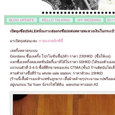
BLOG UPDATE
HELLO TALKING
MY WEDDING
(D.I.
เปิดถุงช๊อปSALEสนั่นเกาะฮ่องกงช๊อปถล่มทลายทะลวงเงินในกระเป
มาเปิดถุงต่อนะคะ
ภาคแรกคลิกที่นี้
เลคกิ้งหลายๆแบบ
Giordano ซื้อเลคกิ้ง โปรโมชั่นซื้อ2ตัว ราคา 230HKD (ซื้อให้แม่)
ลกซื้อเลคกิ้งคอเลคชั่นมิคกี้เมาท์ได้ในราคา 50HKD (ได้ของตัวเอ
ถวบนตัวที่ 3-4-5 ซื้อที่ตึกขายของเล่น CTMA (ชั้น3 ร้านติดบันได
สามตัวล่างซื้อที่ร้าน whole sale station ราคาตัวละ 19HKD
(ร้านนี้เสื้อผ้ารองเท้าแฟชั่นถูกมาก เสื้อผ้าคล้ายๆประมาณเวปพรีออเ
อยู่บนถนน Tai Yuen นั่งรถไฟใต้ดิน wanchai ทางออก A3