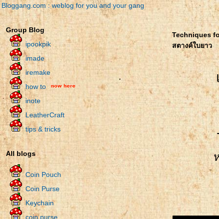
Bloggang.com : weblog for you and your gang
Group Blog
Techniques fo
ipookpik
สตางค์ใบยาว
imade
iremake
how to
inote
LeatherCraft
tips & tricks
All blogs
Coin Pouch
Coin Purse
Keychain
coin purse