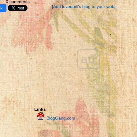
0 comments
[Add lovequilt's blog to your web]
ok
ad
Links
BlogGang.com