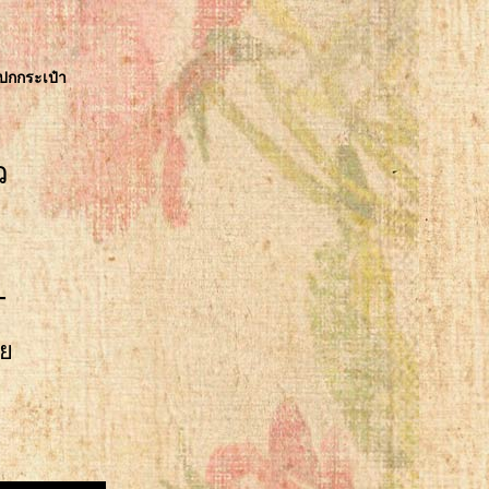
ปกกระเป๋า
ว
-
้ว