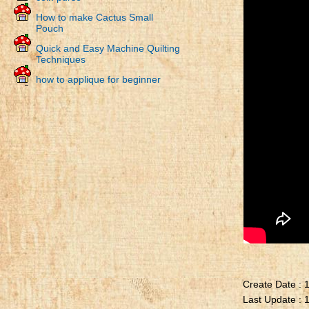
How to make Cactus Small
Pouch
Quick and Easy Machine Quilting
Techniques
how to applique for beginner
hand quilting
boro coin purse
Half Circle Coin Purse
Card & Coin Purse
กระเป๋าย่ามติดซิป
Zipper Long Wallet
Zipper Pouch
Zipper Long Wallet
Card & Coin Purse
DIY Card Holder
Create Date : 
Last Update : 
Card Holder