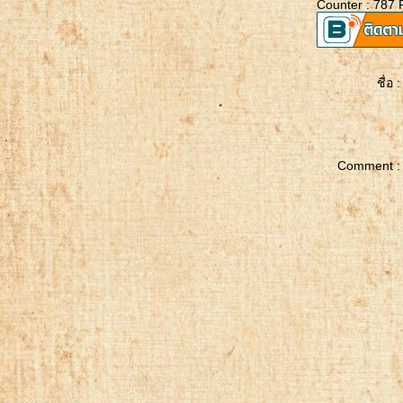
Counter : 787 
Card & Coin Purse
Sewing Projects For Scrap
Fabric
DIY Mini Pouch 2 Pockets
ชื่อ :
mini pouch
ไอเดียกระเป๋าย่ามติดซิป
วิธีถนอมสายชาร์จแบบง่ายๆ
Comment :
วิธีทำพู่จากไหมปัก
วิธีทำพู่แบบง่ายๆ
How to make Card Holder
Card & Coin Purse
Card Wallet
Circle Coin Purse Trick
coin purse
coin purse