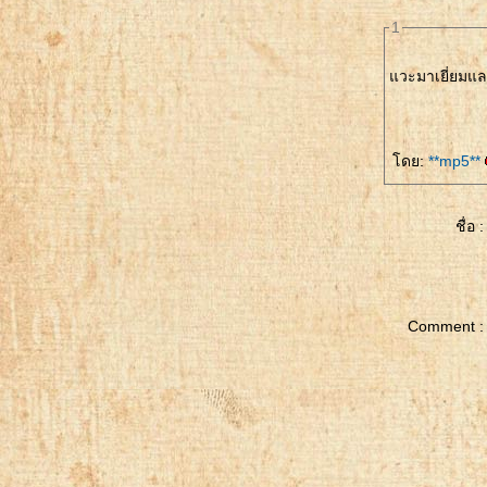
drawstring bag
1
box pouch
Coin Purse
วะมาเยี่ยมแล
Pencil Case
Double Pocket Zipper Purse
ดย:
**mp5**
pouch from fabric scraps
Cat Coin Purse
DIY Round Coin Purse
ชื่อ :
Easy Box Pouch Tutorial
DIY Coin Purse from Fabric
Scraps
Comment :
cell phone purse - CACTUS
How to make cell phone purse
DIY Cactus Small Pouch
Free Motion Applique Tutorial
Cactus
DIY Cactus Cell Phone Purse