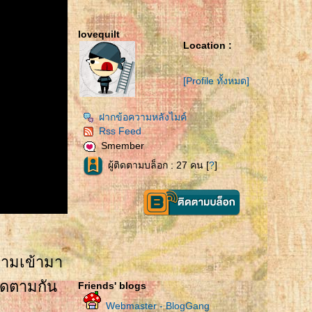
lovequilt
Location :
[Profile ทั้งหมด]
ฝากข้อความหลังไมค์
Rss Feed
Smember
ผู้ติดตามบล็อก : 27 คน [
?
]
ถามเข้ามา
ิดตามกัน
Friends' blogs
Webmaster - BlogGang