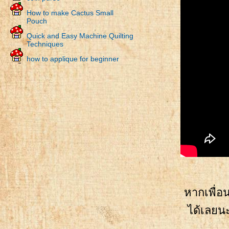
How to make Cactus Small
Pouch
Quick and Easy Machine Quilting
Techniques
how to applique for beginner
hand quilting
boro coin purse
Half Circle Coin Purse
Card & Coin Purse
กระเป๋าย่ามติดซิป
Zipper Long Wallet
Zipper Pouch
Zipper Long Wallet
หากเพื่อ
Card & Coin Purse
ได้เลยน
DIY Card Holder
Card Holder