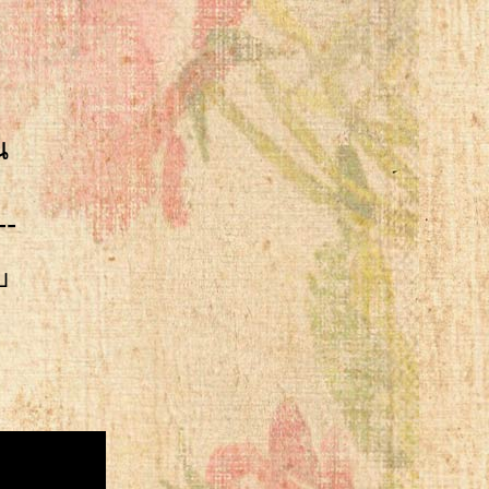
น
--
บ