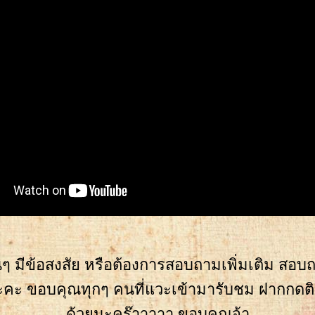
นๆ มีข้อสงสัย หรือต้องการสอบถามเพิ่มเติม สอบ
ะคะ ขอบคุณทุกๆ คนที่แวะเข้ามารับชม ฝากกดต
ด้วยนะคร๊าาาาา ขอบคุณจ้า