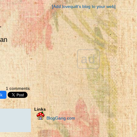
[Add lovequilt's blog to your web]
T
pan
ad
1 comments
ok
Links
BlogGang.com