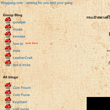
Bloggang.com : weblog for you and your gang
Group Blog
กระเป๋าสตางค์
ipookpik
imade
iremake
how to
-
inote
LeatherCraft
tips & tricks
All blogs
Coin Pouch
Coin Purse
Keychain
coin purse