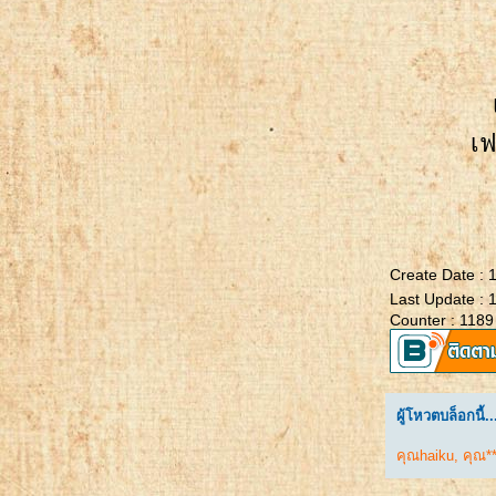
Card & Coin Purse
Sewing Projects For Scrap
Fabric
DIY Mini Pouch 2 Pockets
mini pouch
เฟ
ไอเดียกระเป๋าย่ามติดซิป
วิธีถนอมสายชาร์จแบบง่ายๆ
วิธีทำพู่จากไหมปัก
วิธีทำพู่แบบง่ายๆ
Create Date :
Last Update : 
How to make Card Holder
Counter : 1189
Card & Coin Purse
Card Wallet
Circle Coin Purse Trick
ผู้โหวตบล็อกนี้..
coin purse
คุณhaiku
,
คุณ*
coin purse