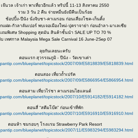
เจ๊นวล เจ้าเก่า พาเที่ยวอีกแล้ว ทริปนี้ 11-13 สิงหาคม 2550
รวม 3 วัน 2 คืน จ่ายหมื่นยังมีคืนเป็นร้อ
ช้อปปิ้ง-ปีนัง นั่งจิบชา-คาเมรอน ก่อนเสี่ยงโชค-เก็นติ้ง
ึกแฝด-กัวลาลัมเปอร์ พบเจอเมืองใหม่-ปุตราจาย่า ก่อนอำลา-มาเลเซี
ถมพิเศษ Shopping สุดมัน สินค้าชั้นนำ SALE UP TO 70 %
กับ เทศกาล Malaysia Mega Sale Carnival 16 June-2Sep 07
ลุยกันเลยนะครับ
ตอนแรก สุวรรณภูมิ - ปีนัง - วัดเขาเต่า
k.pantip.com/blueplanet/topicstock/2007/09/E5818839/E5818839.html
ตอนสอง เที่ยวถ้ำเปรัค
k.pantip.com/blueplanet/topicstock/2007/09/E5866954/E5866954.html
ตอนสาม เที่ยวไร่ชา คาเมรอนไฮแลนด์
k.pantip.com/blueplanet/topicstock/2007/10/E5914182/E5914182.html
ตอนสี่ “สตีมโบ๊ต” ก่อนเข้าที่พัก
k.pantip.com/blueplanet/topicstock/2007/10/E5916910/E5916910.html
ตอนห้า ชมรอบๆ โรงแรม Strawberry Park Resort
k.pantip.com/blueplanet/topicstock/2007/11/E5983294/E5983294.html