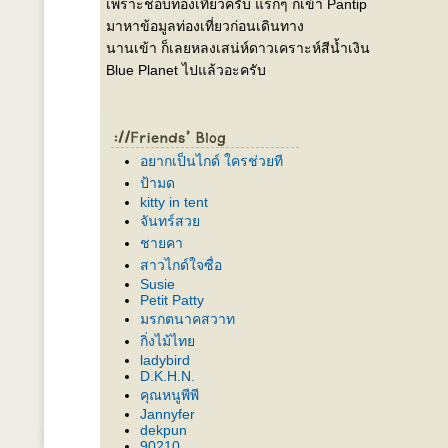
เพราะชอบท่องเที่ยวครับ แรกๆ ก็เข้า Pantip
มาหาข้อมูลท่องเที่ยวก่อนเดินทาง
นานเข้า ก็เลยหลงเสน่ห์ดาวเคราะห์สีน้ำเงิน
Blue Planet ไปแล้วอะครับ
อยากเป็นไกด์ ใครช่วยที
ป้ามด
kitty in tent
จันทร์สว
ชายคา
สาวไกด์ใจซื่อ
Susie
Petit Patty
มรกตนาคสวาท
กิ่งไม้ไท
ladybird
D.K.H.N.
คุณหนูพีพี
Jannyfer
dekpun
90210