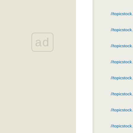
เวียดนามกลาง ย้อนรอย "ฮอยอัน
ฉันรักเธอ"
//topicstoc
ท่องดินแดนบางส่วน ของมณฑลยู
นาน ช่วงสงกรานต์ 2549
ท่องดินแดนแห่งตำนาน มนต์เสน่ห์
//topicstoc
ลาวใต้
ad
" แม้ตายไม่ปรารมภ์ เพียงครั้งหนึ่ง
//topicstoc
ได้ชมนครวัด " (SEE ANGKOR
WAT AND DIE.. )
จิ่วจ้ายโกว ความงดงามของ
//topicstoc
ธรรมชาติ (กระทู้แรกในพันทิป
ละในชีวิต)
//topicstoc
//topicstoc
//topicstoc
//topicstoc