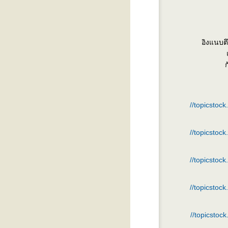
อิงแนบต
//topicstoc
//topicstoc
//topicstoc
//topicstoc
//topicstoc