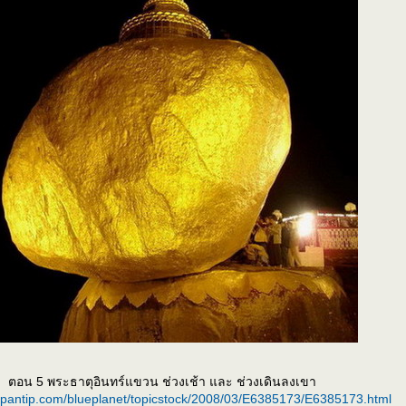
ตอน 5 พระธาตุอินทร์แขวน ช่วงเช้า และ ช่วงเดินลงเขา
k.pantip.com/blueplanet/topicstock/2008/03/E6385173/E6385173.html