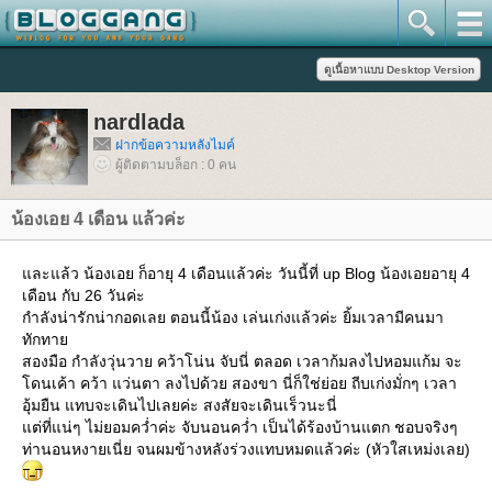
nardlada
ฝากข้อความหลังไมค์
ผู้ติดตามบล็อก : 0 คน
น้องเอย 4 เดือน แล้วค่ะ
ละแล้ว น้องเอย ก็อายุ 4 เดือนแล้วค่ะ วันนี้ที่ up Blog น้องเอยอายุ 4
เดือน กับ 26 วันค่ะ
กำลังน่ารักน่ากอดเลย ตอนนี้น้อง เล่นเก่งแล้วค่ะ ยิ้มเวลามีคนมา
ทักทา
สองมือ กำลังวุ่นวาย คว้าโน่น จับนี่ ตลอด เวลาก้มลงไปหอมแก้ม จะ
ดนเค้า คว้า แว่นตา ลงไปด้วย สองขา นี่ก็ใช่ย่อย ถีบเก่งมั่กๆ เวลา
อุ้มยืน แทบจะเดินไปเลยค่ะ สงสัยจะเดินเร็วนะนี่
ต่ที่แน่ๆ ไม่ยอมคว่ำค่ะ จับนอนคว่ำ เป็นได้ร้องบ้านแตก ชอบจริงๆ
ท่านอนหงายเนี่ย จนผมข้างหลังร่วงแทบหมดแล้วค่ะ (หัวใสเหม่งเลย)