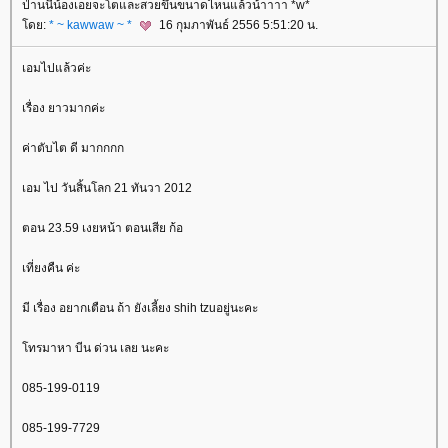
ป่านนี้น้องเอยจะโตและสวยขึ้นขนาดไหนแล้วน้าาาา *w*
ดย:
* ~ kawwaw ~ *
16 กุมภาพันธ์ 2556 5:51:20 น.
เอมไปแล้วค่ะ
เรื่อง ยาวมากค่ะ
ค่าตับไต ดี มากกกก
เอม ไป วันสิ้นโลก 21 ทันวา 2012
ตอน 23.59 เงยหน้า ตอนเสีย ก้อ
เที่ยงคืน ค่ะ
มี เรื่อง อยากเตือน ถ้า ยังเลี้ยง shih tzuอยู่นะคะ
ทรมาหา บีน ด่วน เลย นะคะ
085-199-0119
085-199-7729