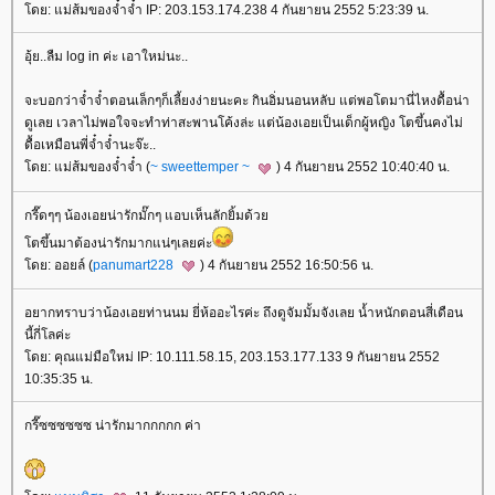
ดย: แม่ส้มของจ๋ำจ๋ำ IP: 203.153.174.238 4 กันยายน 2552 5:23:39 น.
อุ้ย..ลืม log in ค่ะ เอาใหม่นะ..
จะบอกว่าจ๋ำจ๋ำตอนเล็กๆก็เลี้ยงง่ายนะคะ กินอิ่มนอนหลับ แต่พอโตมานี่ไหงดื้อน่า
ดูเลย เวลาไม่พอใจจะทำท่าสะพานโค้งล่ะ แต่น้องเอยเป็นเด็กผู้หญิง โตขึ้นคงไม่
ดื้อเหมือนพี่จ๋ำจ๋ำนะจ๊ะ..
ดย: แม่ส้มของจ๋ำจ๋ำ (
~ sweettemper ~
) 4 กันยายน 2552 10:40:40 น.
กรี๊ดๆๆ น้องเอยน่ารักมั๊กๆ แอบเห็นลักยิ้มด้ว
ตขึ้นมาต้องน่ารักมากแน่ๆเลยค่ะ
ดย: ออยล์ (
panumart228
) 4 กันยายน 2552 16:50:56 น.
อยากทราบว่าน้องเอยท่านนม ยี่ห้ออะไรค่ะ ถึงดูจัมมั้มจังเลย น้ำหนักตอนสี่เดือน
นี้กี่โลค่ะ
ดย: คุณแม่มือใหม่ IP: 10.111.58.15, 203.153.177.133 9 กันยายน 2552
10:35:35 น.
กรี๊ซซซซซซ น่ารักมากกกกก ค่า