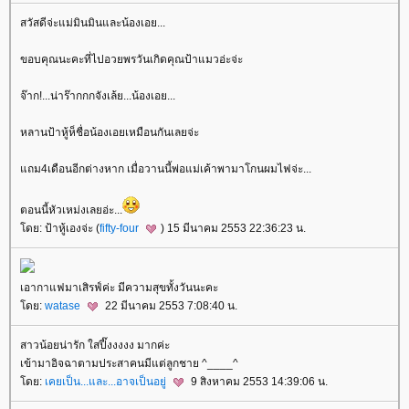
สวัสดีจ่ะแม่มินมินและน้องเอย...
ขอบคุณนะคะที่ไปอวยพรวันเกิดคุณป้าแมวอ่ะจ่ะ
จ๊าก!...น่าร๊ากกกจังเล้ย...น้องเอย...
หลานป้าหู้ห็ชื่อน้องเอยเหมือนกันเลยจ่ะ
ถม4เดือนอีกต่างหาก เมื่อวานนี้พ่อแม่เค้าพามาโกนผมไฟจ่ะ...
ตอนนี้หัวเหม่งเลยอ่ะ...
ดย: ป้าหู้เองจ่ะ (
fifty-four
) 15 มีนาคม 2553 22:36:23 น.
เอากาแฟมาเสิรฟ์ค่ะ มีความสุขทั้งวันนะคะ
ดย:
watase
22 มีนาคม 2553 7:08:40 น.
สาวน้อยน่ารัก ใสปี๊งงงงง มากค่ะ
เข้ามาอิจฉาตามประสาคนมีแต่ลูกชาย ^____^
ดย:
เคยเป็น...และ...อาจเป็นอยู่
9 สิงหาคม 2553 14:39:06 น.