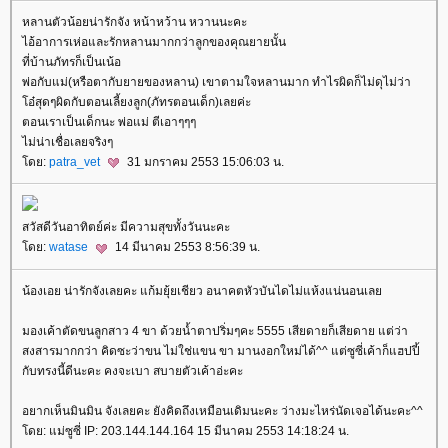
หลานตัวน้อยน่ารักจัง หน้าหว้าน หวานนะคะ
ไอ้อาการเห่อและรักหลานมากกว่าลูกของคุณยายนั้น
ที่บ้านภัทรก็เป็นเน้อ
พ่อกับแม่(หรือตากับยายของหลาน) เขาตามใจหลานมาก ทำไรผิดก็ไม่ดุไม่ว่า
อ๋สุดๆผิดกับตอนเลี้ยงลูก(ภัทรตอนเด็ก)เลยค่ะ
ตอนเราเป็นเด็กนะ พ่อแม่ ตีเอาๆๆๆ
ไม่น่าเชื่อเลยจริงๆ
ดย:
patra_vet
31 มกราคม 2553 15:06:03 น.
สวัสดีวันอาทิตย์ค่ะ มีความสุขทั้งวันนะคะ
ดย:
watase
14 มีนาคม 2553 8:56:39 น.
น้องเอย น่ารักจังเลยคะ แก้มยุ้ยเชียว อนาคตหัวบันไดไม่แห้งแน่นอนเล
มองเค้าตัดขนลูกสาว 4 ขา ด้วยน้ำตาปริ่มๆคะ 5555 เสียดายก็เสียดาย แต่ว่า
สงสารมากกว่า คิดซะว่าขน ไม่ใช่แขน ขา มานงอกใหม่ได้^^ แต่ซูซี่เค้าก็แฮปปี้
กับทรงนี้ดีนะคะ คงจะเบา สบายตัวเค้าอ่ะคะ
อยากเห็นมินมิน จังเลยคะ ยังคิดถึงเหมือนเดิมนะคะ ว่างมะไหร่นัดเจอได้นะคะ^^
ดย: แม่ซูซี่ IP: 203.144.144.164 15 มีนาคม 2553 14:18:24 น.