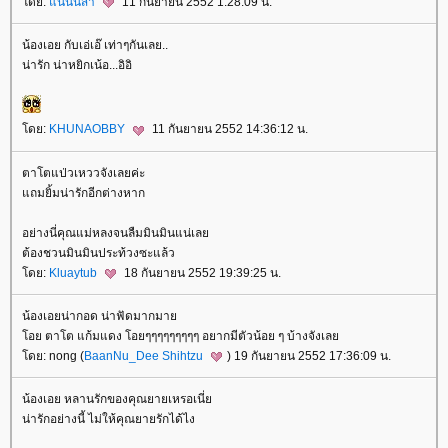
ดย:
นนนิสา
11 กันยายน 2552 1:28:09 น.
น้องเอย กับเอ่เอ๊ เท่าๆกันเลย..
น่ารัก น่าหยิกเน้อ...อิอิ
ดย:
KHUNAOBBY
11 กันยายน 2552 14:36:12 น.
ตาโตแป่วเหววจังเลยค่ะ
ถมยิ้มน่ารักอีกต่างหาก
อย่างนี่คุณแม่หลงจนลืมมินมินแน่เล
ต้องชวนมินมินประท้วงซะแล้ว
ดย:
Kluaytub
18 กันยายน 2552 19:39:25 น.
น้องเอยน่ากอด น่าฟัดมากมา
อย ตาโต แก้มแดง โอยๆๆๆๆๆๆๆๆๆ อยากมีตัวน้อย ๆ บ้างจังเล
ดย: nong (
BaanNu_Dee Shihtzu
) 19 กันยายน 2552 17:36:09 น.
น้องเอย หลานรักของคุณยายเหรอเนี่
น่ารักอย่างนี้ ไม่ให้คุณยายรักได้ไง