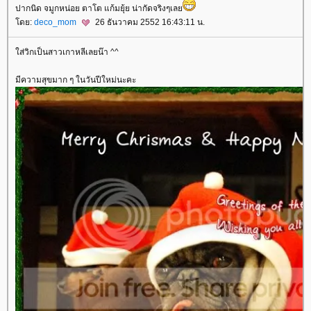
ปากนิด จมูกหน่อย ตาโต แก้มยุ้ย น่ากัดจริงๆเล
ดย:
deco_mom
26 ธันวาคม 2552 16:43:11 น.
ส่วิกเป็นสาวเกาหลีเลยน๊า ^^
มีความสุขมาก ๆ ในวันปีใหม่นะคะ