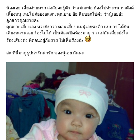
น้องเอย เลี้ยงง่ายมาก สงสัยจะรู้ตัว ว่าแม่กะพ่อ ต้องไปทำงาน หาตังค์
เลี้ยงหนู เลยไม่ค่อยงอแงกะคุณยาย อ้อ ลืมบอกไปค่ะ ว่านู๋เอยอ่ะ
ลูกสาวคุณยายค่ะ
คุณยายเลี้ยงเอง หวงยิ่งกว่า ตอนเลี้ยง แม่นู๋เอยซะอีก แบบว่า ได้ยิน
เสียงหลานเอย ร้องไม่ได้ เป็นต้องเปิดห้องมาดู ว่า แม่มันเลี้ยงยังไง
ร้องเสียงดัง ทีตอนอยู่กับยาย ไม่เห็นร้องอ่ะ
อ่ะ ทีนี้มาดูรูปน่ารักน่ารัก ของนู๋เอย กันค่ะ