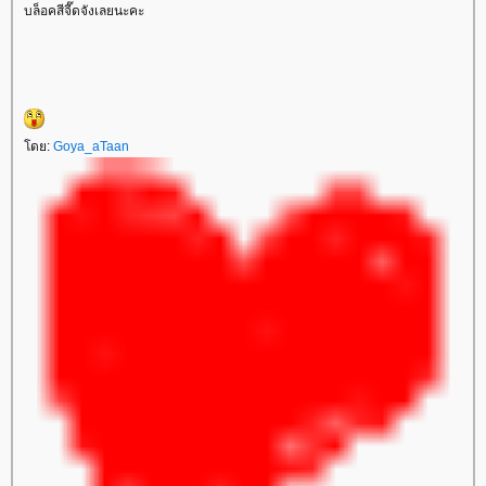
บล็อคสีจี๊ดจังเลยนะคะ
ดย:
Goya_aTaan