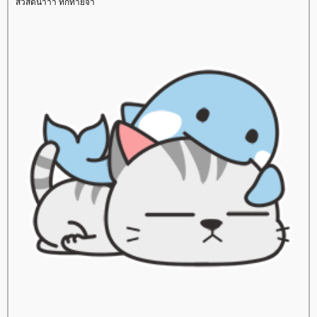
สวัสดีน๊าาา ทักทายจ้า
สปาชา
sparsha
A Moment of Bride
เจ้าสาว
เสริมจมูก
ศัลยกรรมเสริมจมูก
ศัลยกรรมจมูก
สลายไขมันด้วยความเย็น
ลดเซลลูไลท์
Leg Squeezing
ผิวเปลือกส้ม
FIS
หน้าท้องใหญ่
ตัวเล็กแต่มีพุง
Body Contouring
ลดสัดส่วนทั้งตัว
ลดปีกด้านหลัง
เนื้อปลิ้นรักแร้
เนื้อ