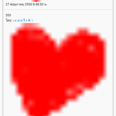
27 พฤษภาคม 2550 8:48:50 น.
555
ดย:
เ ม ฆ ค รึ่ ง ฟ้ า