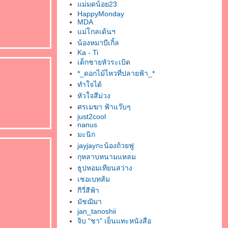
ม่มดน้อย23
HappyMonday
MDA
ม่โกลเด้นฯ
น้องหมาบีเกิ้ล
Ka - Ti
เด็กชายหัวระเบิด
*_ดอกไม้ไหวที่ปลายฟ้า_*
ทำใจได้
หัวใจสีม่วง
ศรเมฆา ฟ้าแว๊บๆ
just2cool
nanus
มะนิก
jayjayกะน้องถ้วยฟู
กุหลาบหนามแหลม
ธูปหอมเทียนสว่าง
เชอเบทส้ม
กีวี่สีฟ้า
มัชฌิมา
jan_tanoshii
จิบ "ชา" เย็นแทะหนังสือ