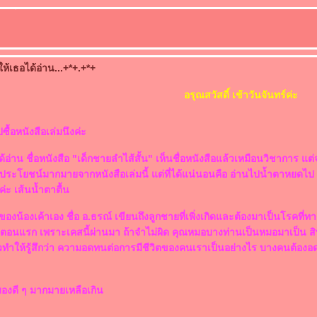
ห้เธอได้อ่าน...+*+.+*+
อรุณสวัสดิ์ เช้าวันจันทร์ค่ะ
ไปซื้อหนังสือเล่มนึงค่ะ
อ่าน ชื่อหนังสือ "เด็กชายลำไส้สั้น" เห็นชื่อหนังสือแล้วเหมือนวิชาการ แต่จ
ประโยชน์มากมายจากหนังสือเล่มนี้ แต่ที่ได้แน่นอนคือ อ่านไปน้ำตาหยดไป
ค่ะ เส้นน้ำตาตื้น
าของน้องเค้าเอง ชื่อ อ.ธรณ์ เขียนถึงลูกชายที่เพิ่งเกิดและต้องมาเป็นโรคที่
ในตอนแรก เพราะเคสนี้ผ่านมา ถ้าจำไม่ผิด คุณหมอบางท่านเป็นหมอมาเป็น สิบ ส
ทำให้รู้สึกว่า ความอดทนต่อการมีชีวิตของคนเราเป็นอย่างไร บางคนต้องอด
มองดี ๆ มากมายเหลือเกิน