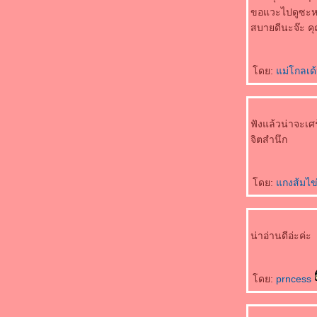
ขอแวะไปดูซะหน
สบายดีนะจ๊ะ คุ
ดย:
ม่โกลเด
ฟังแล้วน่าจะเศ
จิตสำนึก
ดย:
กงส้มไข
น่าอ่านดีอ่ะค่ะ
ดย:
prncess