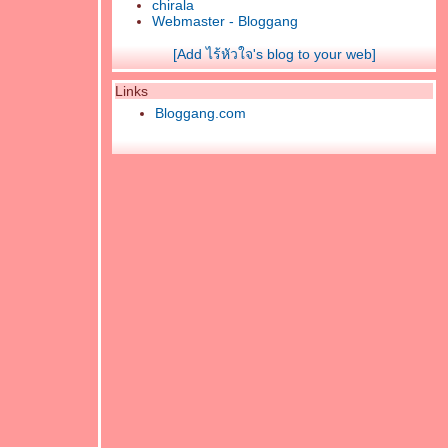
chirala
Webmaster - Bloggang
[Add ไร้หัวใจ's blog to your web]
Links
Bloggang.com