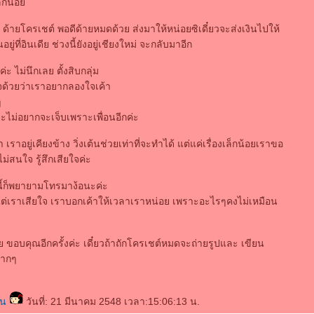
เล็กน้อ
ด้ายโครเชต์ พอดีด้ายหมดด้วย ส่งมาให้หน่อยซิเดี๋ยวจะส่งเงินไปให้
อยู่ที่อินเดีย ช่วงนี้ยังอยู่เชียงใหม่ จะกลับมาอีก
ค่ะ ไม่นึกเลย ตั้งสิบกลุ่ม
ยใจด้วยว่าเราอยากลองใจเค้า
ๆ
ะไม่อยากจะเจ็บเพราะเพื่อนอีกค่ะ
เราอยู่เคียงข้าง วิ่งเต้นช่วยเท่าที่จะทำได้ แต่แค่เรื่องเล็กน้อยเราขอ
ไม่สนใจ รู้สึกเสียใจค่ะ
นี้ก็พยายามโทรมาง้อนะค่ะ
ต่เราเสียใจ เราบอกเค้าให้เวลาเราหน่อย เพราะอะไรๆคงไม่เหมือน
ขอบคุณอีกครั้งค่ะ เดี๋ยวถ้าถักโครเชต์หมดจะถ่ายรูปและ เขียน
มากๆ
้าน
วันที่: 21 มีนาคม 2548 เวลา:15:06:13 น.