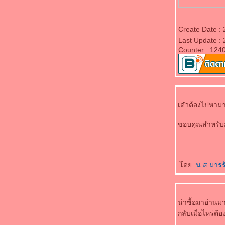
จากภาพยนตร์ที่ประทับใจ "IL Mare"
น่าฮักกก..มาก มาก ค่ะ..@^^@
+*+*+*+..อย่ามองสิ่งต่าง ๆ อย่างที่เห็น จงมองสิ่ง
Create Date :
ต่าง ๆ อย่างที่เป็น..+*+*+*
Last Update :
Counter : 124
เด๋วต้องไปหาม
ขอบคุณสำหรับก
ดย:
น.ส.มาร
น่าซื้อมาอ่านมา
กลับเมื่อไหร่ต้