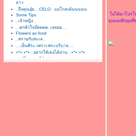
ลาว
..ถึงคุณอุ๋ย....CELO...แม่โกลเด้นนนนน
ไม่ได้มาโปรโม
Some Tips
..เจ้าหญิง..
มุมมองอีกมุมที่
...ตกหัวใจม๊ดดดด..เลยยย....
Flowers as food
..ทรายกับทะเล..
....เย็นศิระ เพราะพระบริบาล....
+*+.+*+...อยากให้เธอได้อ่าน...+*+.+*+
.....รู้ไหมดอกไม้...ยังงดงาม....
....เพลงนี้...แทนใจ....
........เหงา.......
....รายงานตัวแล้วค่ะ....
::::::...ขอไปเที่ยวซักอาทิตย์นะ...::::::::
+.+.+.+ จงลืมเค้าไป +.+.+.+
...@^^@ แจกขนมแสนอร่อย @^^@...
+**+..มีเรื่องดี ๆ มาเล่าสู่กันฟัง..+**+
มาดู "Cartoon" กันเถอะ..(^^)//
ช่วยด้วยค่ะ !!!!!!!!!! เถอะค่ะ blog เป็นไรไม่รู้ค่ะ
ก้ไปแก้มา..ทำผิด..ตอนนี้ blog แย่แย้วว!!!!!
มาคลายเครียดด้วยวิธี....@^^@...กันนะ