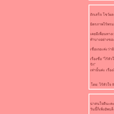
ถักเสร็จ โชว์
มิตรภาพไร้พรมแด
เคยมีเพื่อนทางเน
ทำบางอย่างของเ
เชื่อเถอะค่ะว่า
เรื่องชื่อ "ไร้ห
รัก"
เท่านั้นค่ะ เรื่อง
ดย: ไร้หัวใจ I
น่าสนใจดีนะค
วันนี้ก็เพิ่งอั