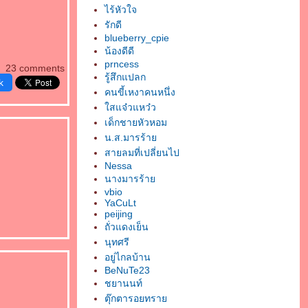
ไร้หัวใจ
รักดี
blueberry_cpie
น้องดีดี
prncess
23 comments
รู้สึกแปลก
k
คนขี้เหงาคนหนึ่ง
สแจ๋วแหว๋ว
เด็กชายหัวหอม
น.ส.มารร้า
สายลมที่เปลี่ยนไป
Nessa
นางมารร้า
vbio
YaCuLt
peijing
ถั่วแดงเย็น
นุทศรี
อยู่ไกลบ้าน
BeNuTe23
ชยานนท์
ตุ๊กตารอยทรา