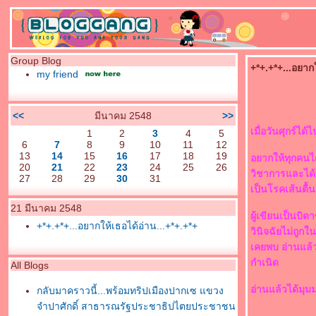
Group Blog
+*+.+*+...อยากใ
my friend
<<
มีนาคม 2548
>>
เมื่อวันศุกร์ได้
1
2
3
4
5
6
7
8
9
10
11
12
13
14
15
16
17
18
19
อยากให้ทุกคนได้
20
21
22
23
24
25
26
วิชาการและได้
27
28
29
30
31
เป็นโรคเส้นตื้น
21 มีนาคม 2548
ผู้เขียนเป็นบิด
+*+.+*+...อยากให้เธอได้อ่าน...+*+.+*+
วินิจฉัยไม่ถูก
เคยพบ อ่านแล้ว
กำเนิด
All Blogs
อ่านแล้วได้มุม
กลับมาคราวนี้...พร้อมทริปเมืองปากเซ แขวง
จำปาศักดิ์ สาธารณรัฐประชาธิปไตยประชาชน