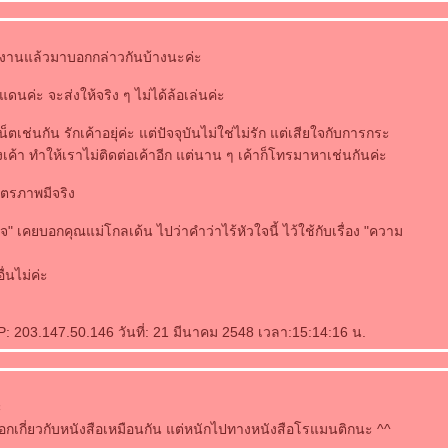
ผลงานแล้วมาบอกกล่าวกันบ้างนะค่ะ
นค่ะ จะส่งให้จริง ๆ ไม่ได้ล้อเล่นค่ะ
็ตเช่นกัน รักเค้าอยุ่ค่ะ แต่ปัจจุบันไม่ใช่ไม่รัก แต่เสียใจกับการกระ
ค้า ทำให้เราไม่ติดต่อเค้าอีก แต่นาน ๆ เค้าก็โทรมาหาเช่นกันค่ะ
มิตรภาพมีจริง
ัวใจ" เคยบอกคุณแม่โกลเด้น ไปว่าคำว่าไร้หัวใจนี้ ไว้ใช้กับเรื่อง "ความ
อื่นไม่ค่ะ
P: 203.147.50.146 วันที่: 21 มีนาคม 2548 เวลา:15:14:16 น.
ะ
พบล็อกเกี่ยวกับหนังสือเหมือนกัน แต่หนักไปทางหนังสือโรแมนติกนะ ^^