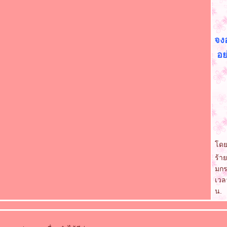
จง
อย
ดย:
ร้
มกร
เวล
น.