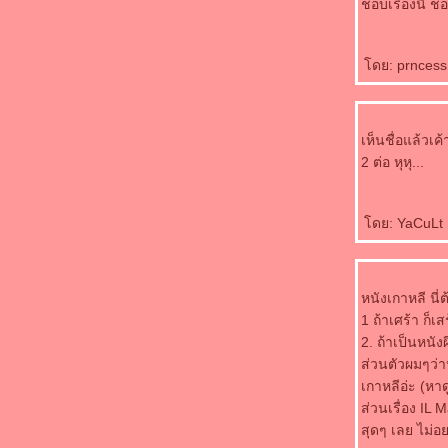
ชอบเรื่องนี้ 
ดย: prnces
เห็นชื่อแล้วเค
2 ต่อ หุหุ...
ดย: YaCuLt
หนังเกาหลี นี่ต
1 ถ้าเศร้า ก็เส
2. ถ้าเป็นหนั
ส่วนตัวผมๆว่า
เกาหลีอ่ะ (หา
ส่วนเรื่อง IL 
สุดๆ เลย ไม่อ