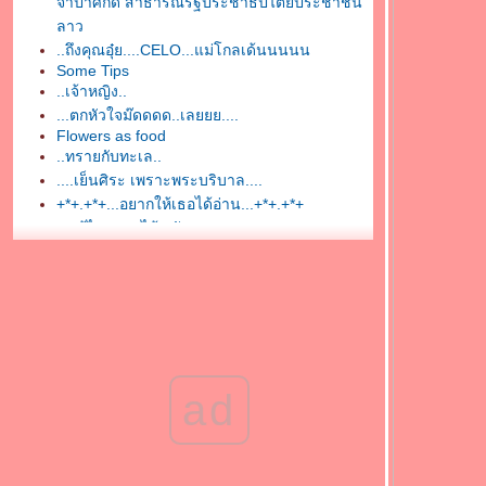
จำปาศักดิ์ สาธารณรัฐประชาธิปไตยประชาชน
ลาว
..ถึงคุณอุ๋ย....CELO...แม่โกลเด้นนนนน
Some Tips
..เจ้าหญิง..
...ตกหัวใจม๊ดดดด..เลยยย....
Flowers as food
..ทรายกับทะเล..
....เย็นศิระ เพราะพระบริบาล....
+*+.+*+...อยากให้เธอได้อ่าน...+*+.+*+
.....รู้ไหมดอกไม้...ยังงดงาม....
....เพลงนี้...แทนใจ....
........เหงา.......
....รายงานตัวแล้วค่ะ....
::::::...ขอไปเที่ยวซักอาทิตย์นะ...::::::::
+.+.+.+ จงลืมเค้าไป +.+.+.+
...@^^@ แจกขนมแสนอร่อย @^^@...
ad
+**+..มีเรื่องดี ๆ มาเล่าสู่กันฟัง..+**+
มาดู "Cartoon" กันเถอะ..(^^)//
ช่วยด้วยค่ะ !!!!!!!!!! เถอะค่ะ blog เป็นไรไม่รู้ค่ะ
ก้ไปแก้มา..ทำผิด..ตอนนี้ blog แย่แย้วว!!!!!