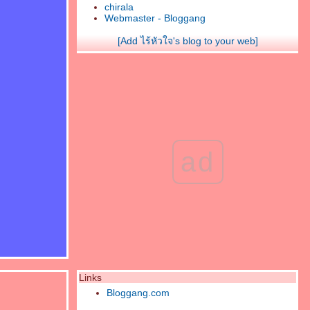
chirala
Webmaster - Bloggang
[Add ไร้หัวใจ's blog to your web]
ad
Links
Bloggang.com