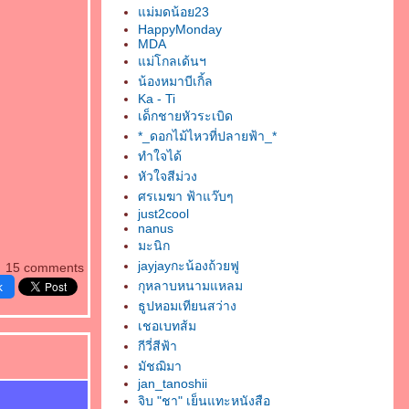
ม่มดน้อย23
HappyMonday
MDA
ม่โกลเด้นฯ
น้องหมาบีเกิ้ล
Ka - Ti
เด็กชายหัวระเบิด
*_ดอกไม้ไหวที่ปลายฟ้า_*
ทำใจได้
หัวใจสีม่วง
ศรเมฆา ฟ้าแว๊บๆ
just2cool
nanus
มะนิก
jayjayกะน้องถ้วยฟู
15 comments
กุหลาบหนามแหลม
k
ธูปหอมเทียนสว่าง
เชอเบทส้ม
กีวี่สีฟ้า
มัชฌิมา
jan_tanoshii
จิบ "ชา" เย็นแทะหนังสือ