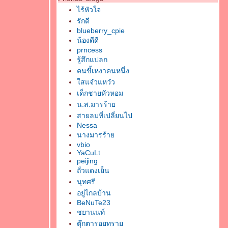
ไร้หัวใจ
รักดี
blueberry_cpie
น้องดีดี
prncess
รู้สึกแปลก
คนขี้เหงาคนหนึ่ง
สแจ๋วแหว๋ว
เด็กชายหัวหอม
น.ส.มารร้า
สายลมที่เปลี่ยนไป
Nessa
นางมารร้า
vbio
YaCuLt
peijing
ถั่วแดงเย็น
นุทศรี
อยู่ไกลบ้าน
BeNuTe23
ชยานนท์
ตุ๊กตารอยทรา