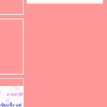
าทักทายค๊า
เข้มแข็ง แต่