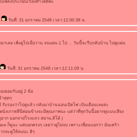
ชอบเพลงประกอบเรื่องทำได้ดีค่ะ
s
วันที่: 31 มกราคม 2548 เวลา:12:00:38 น.
้ามาเลย เพิ่งดูไปเมื่อวาน จบแผ่น 1 ไป ... วันนี้จะรีบกลับบ้าน ไปดูแผ่น
วันที่: 31 มกราคม 2548 เวลา:12:11:09 น.
้องยอมรับอยู่ 2 ข้อ
ร้าสุดๆ
งผี รับรองว่าไปดูแล้ว กลับมาบ้านนอนเปิดไฟ เป้นเดือนเลยล่ะ
หนังเกาหลีนี่ค่อนข้างจะมีคุณภาพนะ แต่ว่าที่ทุกวันนี้อยากดูแบบเสียง
ดูยาก นอกจาdโรงแถว สยาม,ลิโด้ )
Mare ก็ดูนะ แต่บอกตรงๆ เลยว่าดูไม่จบ เพราะเพื่อนบอกว่า มันเศร้า
ยากจะดูให้จบน่ะ ฮิๆ