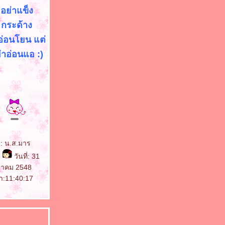
อย่าแข็ง
กระด้าง
อ่อนโยน แต่
่าอ่อนแอ :)
 น.ส.มาร
า
วันที่: 31
าคม 2548
า:11:40:17