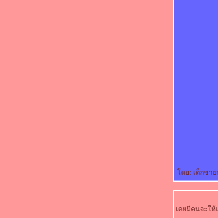
ดย: เด็กชาย
เคยมีคนจะให้เ