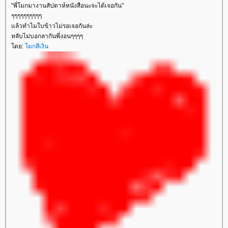
"พี่โมกมางานสัปดาห์หนังสือนะจะได้เจอกัน"
ๆๆๆๆๆๆๆๆๆๆ
ล้วทำไมใบข้าวไม่รอเจอกันล่ะ
หลับไม่บอกลากันพี่งอนๆๆๆๆ
ดย:
มกสีเงิน