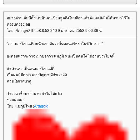
อยากอ่านเล่มนี้ตั้งแต่เห็นคนเขียนพูดถึงในบล็อกแล้วค่ะ แต่ยังไม่ได้หามาไว้ใน
ครอบครองเล
ดย: คีตาญชลี IP: 58.8.52.240 9 มกราคม 2552 9:06:36 น.
“อย่ามองโลกแง่ร้ายนักเลย มันจะบั่นทอนศรัทธาในชีวิตเรา...”
อะตอนแรกกะว่าจะมาบอกว่า แม่ภูมิ หน่ะเป็นคนโง่ ได้อ่านประโยคนี้
อ้า ง้านขอเป็นคนมองโลกแง่ดี
เป็นคนมีปัญหา เอ่ย ปัญญา ดีก่าเราอิอิ
ฉวยโอกาสน่าดู
ว่าจะหาซื้อมาอ่าน คงช้าไม่ได้แล้ว
ขอบคุณค่า
ดย: แม่ภูมิไทย (
Artagold