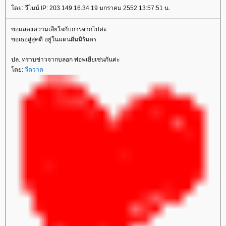
ดย: วีไนน์ IP: 203.149.16.34 19 มกราคม 2552 13:57:51 น.
ขอแสดงความเสียใจกับการจากไปค่ะ
ขอเธอสู่สุคติ อยู่ในแดนฝันนิรันดร
ปล. ทราบข่าวจากบลอก พ่อพเยียเช่นกันค่ะ
ดย:
วีดวาด