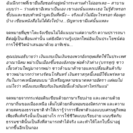
ฉันนึกภาพที่เขายืนถือชอล์กอยู่หน้ากระดานดำไม่ออกเลย – สาบาน
บบว่า – ว่าแต่เขาอิเหนาเป็นเอง เขาเองนั่นแหละเธอ ไม่รู้ตัวหรอก
ขี้บ่นและชอบทำหน้าบูดเป็นที่หนึ่ง – จริงแล้วไม่มีอะไรหรอก ท้องผูก
บ้าง เขียนหนังสือไม่ได้ดังใจบ้าง...ปัญหาเขามีแค่นั้นแหละ
จดหมายที่มุซาโตะจังเขียนไม่ได้แนบมาแค่ความรัก ความปรารถนา
ดีต่อผู้เป็นเพื่อนเท่านั้น แต่ยังมีความรู้แปลกใหม่อันเป็นประโยชน์ต่อ
การใช้ชีวิตนำเสนอมาด้วย อาทิเช่น...
คุณปอนอธิบายว่า เงินแถบเป็นเงินของพวกอังกฤษผลิตใช้ในประเทศ
อาณานิคม พม่าเป็นเมืองขึ้นของอังกฤษ พ่อค้างัวต่าง (บรรทุก) ชาว
เงี้ยวส่วนใหญ่มาจากพม่า ชาวล้านนาค้าขายแลกเปลี่ยนสินค้ากับ
ชาวพม่ามากกว่าทางรัตนโกสินทร์ เงินตราสกุลนี้เลยมีใช้แพร่หลา
กันในภาคเหนือตอนบน “มีเหรียญหลายขนาดหลายอัตรา แต่ผมไม่
น่ใจว่า หนึ่งแถบเทียบกับเงินสมัยนี้แล้วมันเท่าไหร่กันแน่”
จดหมายจากกระท่อมดินเขียนด้วยภาษาเรียบง่าย และงดงามด้ว
ภาษาถิ่นของเมืองเหนือ เต็มไปด้วยกลิ่นหอมของมิตรภาพ และความ
สวยสดของธรรมชาติ ทำให้เรารู้ว่าการพึ่งพาตัวเองแบบเศรษฐกิจพอ
เพียงที่แท้จริงนั้นเป็นอย่างไร การใช้ชีวิตแบบเรียบง่าย แนบชิดกับ
ธรรมชาตินั้นเป็นสิ่งที่สามารถทำได้จริง และทำให้โลกใบนี้น่าอยู่
มากขึ้นอีกเป็นกอง