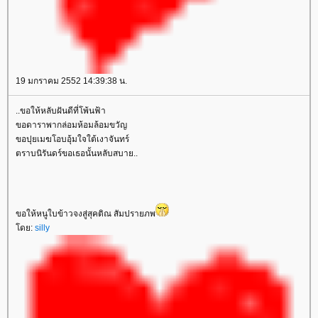
19 มกราคม 2552 14:39:38 น.
..ขอให้หลับฝันดีที่โพ้นฟ้า
ขอดาราพากล่อมห้อมล้อมขวัญ
ขอปุยเมฆโอบอุ้มใจใต้เงาจันทร์
ตราบนิรันดร์ขอเธอนั้นหลับสบาย..
ขอให้หนูใบข้าวจงสู่สุคติณ สัมปรายภพ
ดย:
silly