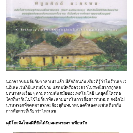
นอกจากขนมจีบกับซาลาเปาแล้ว มีสักกี่คนกันเชียวที่รู้ว่าในร้านเซเว่
นอีเลฟเว่นก็มีแสตมป์ขาย แสตมป์หรือดวงตราไปรษณียากรถูกลด
บทบาทลงเรื่อยๆ ตามความทันสมัยของเทคโนโลยี แต่ยุคนี้ใครต่อ
ครก็พากันไปใช้ไม่กี่นาทีละสามบาทในการสื่อสารกันหมด คงอีกไม่
นานหรอกที่จดหมายรักจะต้องยุติบทบาทของตัวเองลงเช่นเดียวกับ
การสื่อสารที่เรียกว่าโทรเลข
คุมิโกะจังโชคดีที่ยังได้รับจดหมายจากเพื่อนรัก