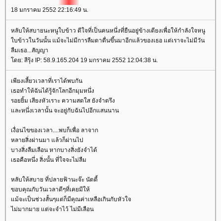
18 มกราคม 2552 22:16:49 น.
หลับให้สบายนะหนูใบข้าว ดีใจที่เป็นคนหนึ่งที่ยืนอยู่ข้างเตียงเพื่อให้กำลังใจหนู
บข้าวในวันนั้น แม้จะไม่มีการลืมตาตื่นขึ้นมาอีกแล้วของเธอ แต่เราจะไม่มีวัน
ลืมเธอ...สัญญา
ดย: สีรุ้ง IP: 58.9.165.204 19 มกราคม 2552 12:04:38 น.
เพียงเสี้ยวเวลาที่เราได้พบกัน
เธอทำให้ฉันได้รู้จักโลกอีกมุมหนึ่ง
รอยยิ้ม เสียงหัวเราะ ความสดใส ยังจำตรึง
ละหนึ่งเวลานั้น จะอยู่กับฉันไปอีกแสนนาน
เงื่อนไขของเวลา....พบก็เพื่อ ลาจาก
หลายสิ่งผ่านมา แล้วก็ผ่านไป
บางสิ่งลืมเลือน หากบางสิ่งยังจำได้
เธอคือหนึ่ง สิ่งนั้น ที่ใจจะไม่ลืม
หลับให้สบาย ที่ปลายฟ้านะจ๊ะ นัตตี้
ขอบคุณกับวันเวลาดีๆที่เคยมีให้
ม้จะเป็นช่วงสั้นๆแต่ก็มีคุณค่าเหลือเกินกับหัวใจ
ไม่มากมาย แต่จะจำไว้ ไม่มีเลือน