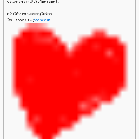
ขอเเสดงความเสียใจกับครอบครัว
หลับให้สบายนะคะหนูใบข้าว....
ดย: ดาวจ๋า ค่ะ (
satineesh