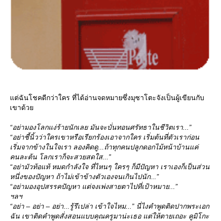
ต่ฉันโชคดีกว่าใคร ที่ได้อ่านจดหมายซึ่งมุซาโตะจังเป็นผู้เขียนกับ
เขาด้ว
“อย่ามองโลกแง่ร้ายนักเลย มันจะบั่นทอนศรัทธาในชีวิตเรา...”
“อย่าชี้นิ้วว่าใครเขาหรือเรียกร้องเอาจากใคร เริ่มต้นที่ตัวเราก่อน
เริ่มจากข้างในใจเรา ลองคิดดู...ถ้าทุกคนปลูกดอกไม้หน้าบ้านแค่
คนละต้น โลกเราก็จะสวยสดใส...”
“อย่ามัวท้อแท้ หมดกำลังใจ ที่ไหนๆ ใครๆ ก็มีปัญหา เราเองก็เป็นส่วน
หนึ่งของปัญหา ถ้าไม่เข้าข้างตัวเองจนเกินไปนัก...”
“อย่ามองอุปสรรคปัญหา แต่จงเพ่งสายตาไปที่เป้าหมาย...”
ฯลฯ
“อย่า – อย่า – อย่า...รู้รึเปล่า เข้าใจไหม...” นี่ไงคำพูดติดปากพระเอก
ฉัน เขาติดคำพูดสั่งสอนแบบคุณครูมาน่ะเธอ แต่ให้ตายเถอะ คูมิโกะ