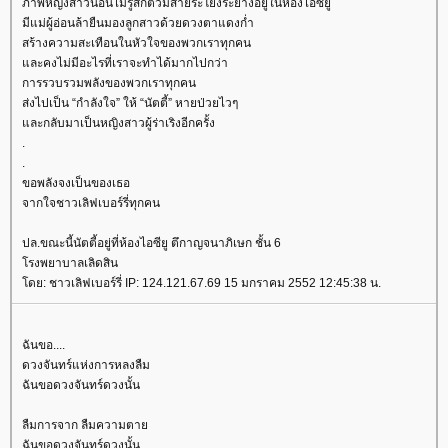
ภาพหญิงสาวนอนไม่รู้สึกตัวมีสายระโยงระยางอยู่ในห้องไอซียู
มีแม่ผู้อ่อนล้ายืนมองลูกสาวด้วยดวงตาแดงก่ำ
สร้างความสะเทือนในหัวใจของพวกเราทุกคน
ละคงไม่มีอะไรที่เราจะทำได้มากไปกว่า
การรวบรวมพลังของพวกเราทุกคน
ส่งไปเป็น “กำลังใจ” ให้ “นัตตี้” หายป่วยไวๆ
ละกลับมาเป็นหญิงสาวผู้ร่าเริงอีกครั้ง
.
.
ขอพลังจงเป็นของเธอ
จากใจชาวเลิฟเบอร์รี่ทุกคน
ปล.ขณะนี้นัตตี้อยู่ที่ห้องไอซียู ตึกาญจนาภิเษก ชั้น 6
รงพยาบาลเลิดสิน
ดย: ชาวเลิฟเบอร์รี่ IP: 124.121.67.69 15 มกราคม 2552 12:45:38 น.
ฉันขอ....
ดวงจันทร์แห่งการหลงลืม
ฉันขอดวงจันทร์ดวงนั้น
ลืมการจาก ลืมความตา
ฉันขอดวงจันทร์ดวงนั้น