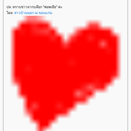
ปล. ทราบข่าวจากบล๊อก "พ่อพเยีย" ค่ะ
ดย:
สาวบ้านนอก ณ ขอนแก่น