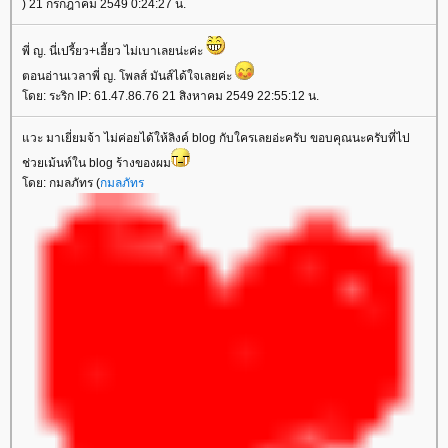
) 21 กรกฎาคม 2549 0:24:27 น.
พี่ ญ. นี่เปรี้ยว+เฮี้ยว ไม่เบาเลยน่ะค่ะ
ตอนอ่านเวลาพี่ ญ. โพลส์ มันส์ได้ใจเลยค่ะ
ดย: ระริก IP: 61.47.86.76 21 สิงหาคม 2549 22:55:12 น.
วะ มาเยี่ยมจ้า ไม่ค่อยได้ให้ลิงค์ blog กับใครเลยอ่ะครับ ขอบคุณนะครับที่ไป
ช่วยเม้นท์ใน blog ร้างของผม
ดย: กมลภัทร (
กมลภัทร