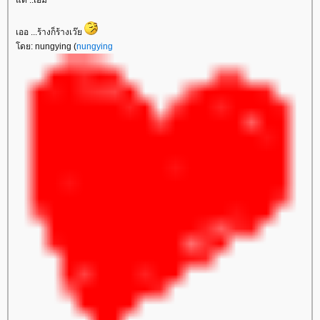
เออ ...ร้างก็ร้างเว๊
ดย: nungying (
nungying