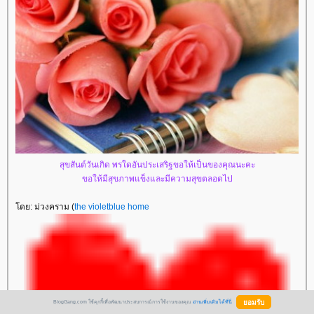
สุขสันต์วันเกิด พรใดอันประเสริฐขอให้เป็นของคุณนะคะ
ขอให้มีสุขภาพแข็งและมีความสุขตลอดไป
ดย: ม่วงคราม (
the violetblue home
BlogGang.com ใช้คุกกี้เพื่อพัฒนาประสบการณ์การใช้งานของคุณ
อ่านเพิ่มเติมได้ที่นี่