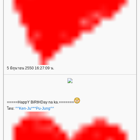
5 มิถุนายน 2550 16:27:09 น.
=====HappY BiRtHDay na ka.=======
ดย:
^^Ken-Ju***Pu-Jung^^