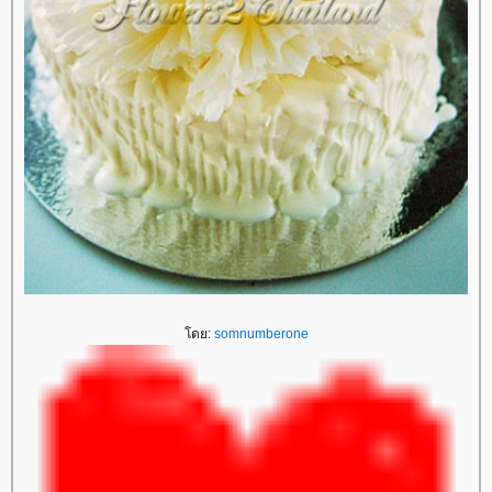
ดย:
somnumberone