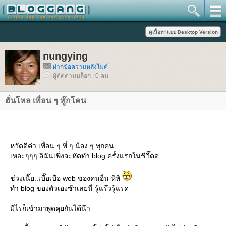
nungying
ฝากข้อความหลังไมค์
ผู้ติดตามบล็อก : 0 คน
ฮั่นโหล เพื่อน ๆ ทู๊กโคน
หวัดดีค่า เพื่อน ๆ พี่ ๆ น้อง ๆ ทุกคน
เหอะๆๆๆ อิฉันเพิ่งจะหัดทำ blog ครั้งแรกในชีวี๊ดด
ช่วงเนี๊ย..เบื๊อเบื่อ web ของคนอื่น หิหิ
ทำ blog ของตัวเองซ๊าเลยนี่ รู้แร๊วรู้แรด
มีไรก็เข้ามาพูดคุยกันได้น๊า