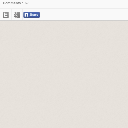
Comments :
67