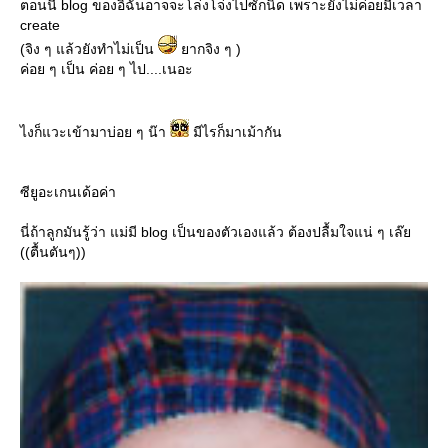
ตอนนี้ blog ของอิฉันอาจจะโล่งโจ่งไปซักนิด เพราะยังไม่ค่อยมีเวลา
create
(จิง ๆ แล้วยังทำไม่เป็น
ากจิง ๆ )
ค่อย ๆ เป็น ค่อย ๆ ไป....เนอะ
ไงก็แวะเข้ามาบ่อย ๆ น๊า
มีไรก็มาเม้ากัน
ซียูอะเกนเด้อค่า
นี่ถ้าลูกมันรู้ว่า แม่มี blog เป็นของตัวเองแล้ว ต้องปลื้มใจแน่ ๆ เล๊
((ตื้นตันๆ))