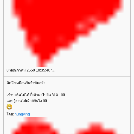
8 พฤษภาคม 2550 10:35:46 น.
คิดถึงเหมือนกันจ้าพิมลจ๋า..
เข้าบอร์ดไม่ได้ ก็เข้ามาไปใน M ฉิ ..อิอิ
อบอู้งานไปเม้าส์กันไง อิอิ
ดย:
nungying