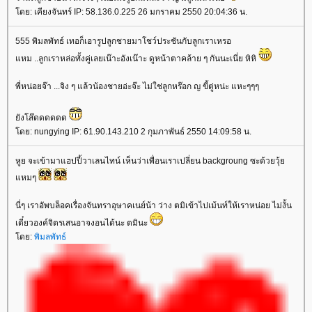
ดย: เคียงจันทร์ IP: 58.136.0.225 26 มกราคม 2550 20:04:36 น.
555 พิมลพัทธ์ เทอก็เอารูปลูกชายมาโชว์ประชันกับลูกเราเหรอ
หม ..ลูกเราหล่อทั้งคู่เลยเน๊าะอังเน๊าะ ดูหน้าตาคล้าย ๆ กันนะเนี่ย หิหิ
พี่หน่อยจ๊า ...จิง ๆ แล้วน้องชายอ่ะจ๊ะ ไม่ใช่ลูกหร๊อก ญ ขี้ตู่หน่ะ แหะๆๆๆ
ังโส๊ดดดดดด
ดย: nungying IP: 61.90.143.210 2 กุมภาพันธ์ 2550 14:09:58 น.
หูย จะเข้ามาแฮปปี้วาเลนไทน์ เห็นว่าเพื่อนเราเปลี่ยน backgroung ซะด้วยวุ้
หมๆ
นี่ๆ เราอัพบล็อคเรื่องจันทราอุษาคเนย์น้า ว่าง ตมิเข้าไปเม้นท์ให้เราหน่อย ไม่งั้น
เดี๋ยวองค์จิตรเสนอาจงอนได้นะ ตมินะ
ดย:
พิมลพัทธ์