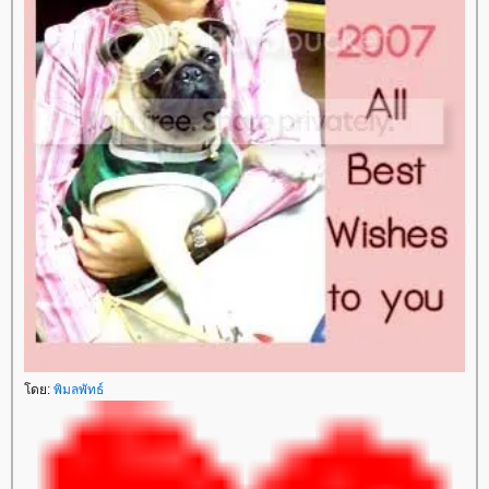
ดย:
พิมลพัทธ์