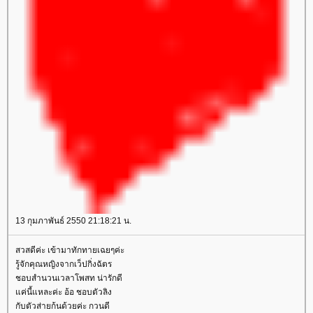
13 กุมภาพันธ์ 2550 21:18:21 น.
สวสดีค่ะ เข้ามาทักทายเฉยๆค่ะ
รู้จักคุณหญิงจากเว็ปกิ่งฉัตร
ชอบสำนวนเวลาโพสท น่ารักดี
ค่นี้แหละค่ะ อ้อ ชอบตัวลิง
กับตัวส่ายก้นด้วยค่ะ กวนดี