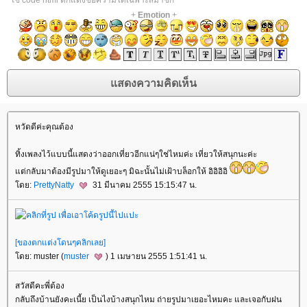
*ใช้ code html ตกแต่งข้อความได้เฉพาะสมาชิก
+
Emotion
+
หวัดดีค่ะคุณต้อง
ทิ้งเพลงไว้แบบนี้แสดงว่าออกเที่ยวอีกแน่ๆใช่ไหมค่ะ เที่ยวให้สนุกนะค่ะ
ต่กลับมาต้องมีรูปมาให้ดูเยอะๆ มิฉะนั้นไม่เฝ้าบล็อกให้ อิอิอิอิ
ดย:
PrettyNatty
31 มีนาคม 2555 15:15:47 น.
[ของตกแต่งโดนๆคลิกเลย]
ดย: muster (
muster
) 1 เมษายน 2555 1:51:41 น.
สวัสดีคะพี่ต้อง
กลับถึงบ้านยังคะเนี้ย เป็นไงบ้างสนุกไหม ถ่ายรูปมาเยอะไหมคะ และเจอกับฝน