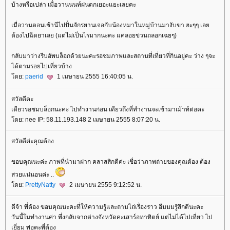
บ้างหรือเปล่า เมื่อวานนนท์ฝนตกเยอะแยะเลยคะ
เมื่อวานตอนเช้านีไปปั่นจักรยานเจอกับน้องหมาในหมู่บ้านมางับขา ฮะๆๆ เล
ต้องไปฉีดยาเลย (แต่ไม่เป็นไรมากนะคะ แค่ลอยข่วนถลอกเฉยๆ)
กลับมาว่างรีบอัพบล็อกด้วยนะคะรอชมภาพและสถานที่เที่ยวที่กินอยู่คะ ว่าง ๆจะ
ได้ตามรอยไปเที่ยวบ้าง
ดย:
paerid
1 เมษายน 2555 16:40:05 น.
สวัสดีคะ
เดียวรอชมบล็อกนะคะ ไปทำงานก่อน เดียวถึงที่ทำงานจะเข้ามาเม้าท์ต่อคะ
ดย: nee IP: 58.11.193.148 2 เมษายน 2555 8:07:20 น.
สวัสดีค่ะคุณต้อง
ขอบคุณนะค่ะ ภาพที่นำมาฝาก คลาสสิกดีค่ะ เชื่อว่าภาพถ่ายของคุณต้อง ต้อง
สวยแน่นอนค่ะ ..
ดย:
PrettyNatty
2 เมษายน 2555 9:12:52 น.
ดีจ้า พี่ต้อง ขอบคุณนะคะที่ให้ความรู้และถามไถ่เรื่องราว อืมมมรู้สึกดีนะคะ
วันนี้โมทำงานค่า พึ่งกลับจากต่างจังหวัดคะเสาร์อทาทิตย์ แต่ไม่ได้ไปเที่ยว ไป
เยี่ยม พ่อคะพี่ต้อง