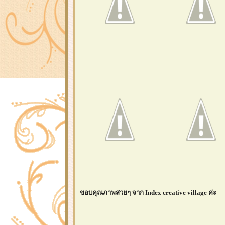
ขอบคุณภาพสวยๆ จาก Index creative village ค่ะ