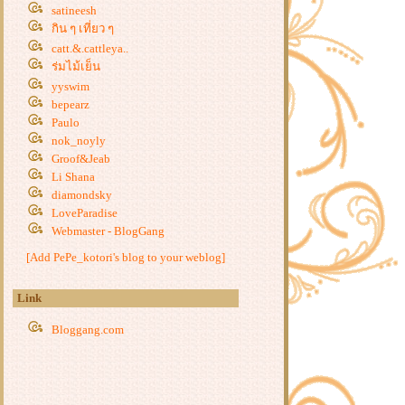
satineesh
จ.สระแก้วค่ะ
กิน ๆ เที่ยว ๆ
ต่งหน้าละครเวที ถาปัตย์จุฬาฯ 54 “
catt.&.cattleya..
ฟรงเกนสไตน์ คืนชีพอสูรกาย ความ
ร่มไม้เย็น
ตาย ความรัก”
yyswim
ต่งหน้างานแสดง ของเด็กๆ
bepearz
รงเรียนวัฒนาลัยค่ะ
Paulo
ต่งหน้าแฟชั่นโชว์ งานแผ่นดินของ
nok_noyly
เรา อาชีวะสร้างอาชีพฯ ค่ะ
Groof&Jeab
ต่งหน้าแฟชั่นโชว์ พาราไดซ์ปาร์ค
Li Shana
ต่งหน้าทำผมเจ้าสาวพี่นัท<<<<< ไม่
diamondsky
ต้องพอกตัวให้ขาว ก็สวยได้นะ>>>>>
LoveParadise
ต่งหน้าเด็กๆงานประจำปี ดารา
Webmaster - BlogGang
สมุทร ศรีราชา
[Add PePe_kotori's blog to your weblog]
ไปแต่งหน้า Coke Music Awards 2010
รอบสุดท้ายมาค่ะ
Link
<<<<<แต่งหน้าไปงานเลี้ยง ชุด
เปลี่ยนหน้าก็ต้องเปลี่ยนด้วยนะ
Bloggang.com
จ๊ะ>>>>>
ต่งหน้าถ่ายโปสเตอร์ละครเวที “
เมื่อไกลห่างกัน เดอะมิวสิคเคิล”
กองถ่ายภาพยนต์เฉลิมพระเกียรติ “