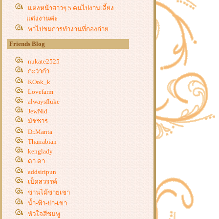
ต่งหน้าสาวๆ 5 คนไปงานเลี้ยง
ต่งงานค่ะ
พาไปชมการทำงานที่กองถ่า
ภาพยนตร์เรื่อง “ เหลือแหล่” ค่ะ(ตอน
Friends Blog
ที่ 2)
ต่งหน้างาน Grand Opening “My
nukate2525
Bag Spa” แต่งลุคคุณนายๆเก๋ๆค่ะ
กะว่าก๋า
ผลงานแต่งหน้าคุณน้ำผึ้ง ญาติเจ้า
KOok_k
บ่าว โรงแรมสวิสโซเทล เลอ
Lovefarm
alwaysfluke
คองคอร์ด
JewNid
พาไปชมการทำงานที่กองถ่า
มัชชาร
ภาพยนตร์เรื่อง “ เหลือแหล่” ค่ะ(ตอน
Dr.Manta
ที่ 1)
Thairabian
ต่งหน้าแฟชั่นโชว์ในวันสถาปนา
kenglady
มหาวิทยาลัยเทคโนโลยีราชมงคล
ดา ดา
ธัญบุรี
addsiripun
ต่งหน้าเพื่อนเจ้าสาว งานแต่งงาน
เป็ดสวรรค์
บบไทยที่โอเรียนเต็ล
ชานไม้ชายเขา
ต่งหน้าญาติเจ้าสาว โรงแรมอมารี
น้ำ-ฟ้า-ป่า-เขา
วอเตอร์เกตค่ะ
หัวใจสีชมพู
ต่งหน้างานแต่งงานพี่แมว เจ้าสาว