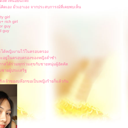
ดงตัวหน่อยนะคะ
่คิดเอง มั่วเอาเอง จากประสบการณ์ที่เคยพบเห็น
ty girl
 rich girl
or guy
d guy
า
ะได้หญิงงามไว้ในครอบครอง
จะอยู่ในครอบครองของหญิงล่ำซำ
กาสได้ร่วมทุกร่วมสุขกับชายหนุ่มผู้อัตคัต
ับชายผู้ประเสริฐ
้จริงเจ้าของบล๊อกขอเป็นหญิงร้ายก็แล้วกัน