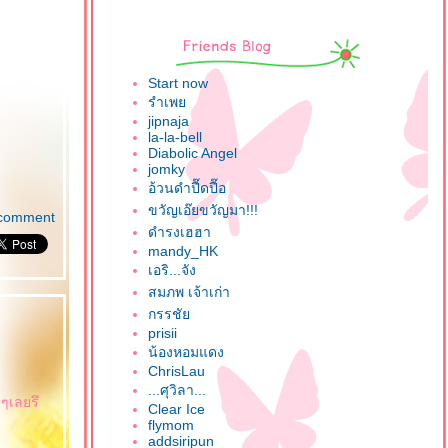
Start now
รำเพ
jipnaja
la-la-bell
Diabolic Angel
jomky
อ้วนดำปื๊ดปื๊อ
ขวัญเอ๊ยขวัญมา!!!
comment
ดำรงเฮฮา
mandy_HK
เอริ...จัง
สมภพ เจ้าเก่า
กรรชั
prisii
น้องหอมแดง
ChrisLau
...ศุวิลา...
ยๆเลยรึ
Clear Ice
flymom
addsiripun