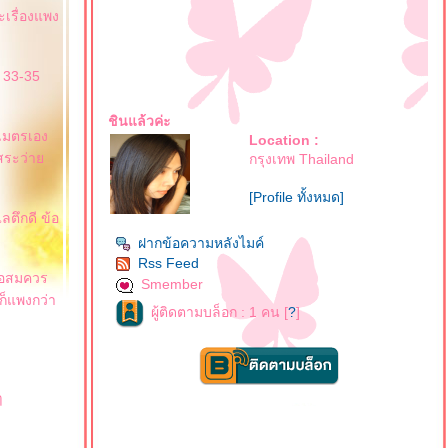
ะเรื่องแพง
 33-35
ชินแล้วค่ะ
 เมตรเอง
Location :
ีสระว่า
กรุงเทพ Thailand
[Profile ทั้งหมด]
ลตึกดี ข้อ
ฝากข้อความหลังไมค์
Rss Feed
กพอสมควร
Smember
ก็แพงกว่า
ผู้ติดตามบล็อก : 1 คน [
?
]
ๆ