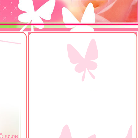
๊ง แต่แพง