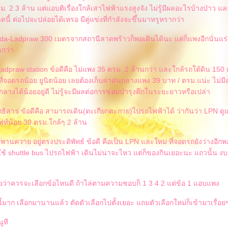
 2.3 ล้าน แต่แอบติเรื่องใกล้เสาไฟฟ้าแรงสูงจัง ไม่รู้มีผลอะไรบ้างป่าว แล
ดนี้ ต่อไปจะปล่อยได้เหรอ มีคู่แข่งที่กำลังจะขึ้นมาหรูหรากว่า
da-Ladpraw 300 เมตรจากสถานีลาดพร้าวก็พอเดินได้นะ แต่ก็แพงอีกนั่นแร่
นกว่า
adpraw station ข้อดีคือ ไม่แพง 35 ตรม. 2 ล้านกว่า และใกล้รถใต้ดิน 150
 ที่จอดรถน้อย ยูนิตน้อย เลยต้องเก็บค่าส่นกลางแพง 39 บาท / ตรม.แน่ะ ไม่ม
นกลางได้น้อยอยู่ดี ไม่รู้จะมีผลต่อการซ่อมบำรุงตึกในระยะยาวหรือเปล่า
ธิสาร ข้อดีคือ สามารถเดิน(ตะเกียกตะกาย)ไปรถไฟฟ้าได้ ว่ากันว่า LPN ดูแ
ฟท์น้อย 30 ตรม.ใกล้ๆ 2 ล้าน
านควาย อยู่ตรงประดิพัทธ์ ข้อดี คือเป็น LPN และใหม่ ที่จอดรถยังว่างอี
งใช้ shuttle bus ไปรถไฟฟ้า เดินไม่น่าจะไหว แต่ก็ของกินเยอะนะ แถวนั้น งบ
ยว่าควรจะเลือกข้อไหนดี ถ้าไล่ตามความชอบก็ 1 3 4 2 แต่ข้อ 1 แอบแพง
งนี้มาก เลือกมานานแล้ว ตัดตัวเลือกไปตั้งเยอะ แถมตัวเลือกใหม่ก็เข้ามาเรื่อย
ูที