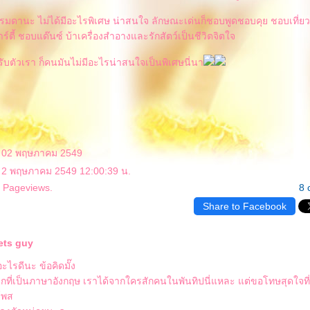
รมดานะ ไม่ได้มีอะไรพิเศษ น่าสนใจ ลักษณะเด่นก็ชอบพูดชอบคุย ชอบเที่ยว 
์ตี้ ชอบแด๊นซ์ บ้าเครื่องสำอางและรักสัตว์เป็นชีวิตจิตใจ
รับตัวเรา ก็คนมันไม่มีอะไรน่าสนใจเป็นพิเศษนี่นา
: 02 พฤษภาคม 2549
: 2 พฤษภาคม 2549 12:00:39 น.
4 Pageviews.
8 
Share to Facebook
ets guy
าอะไรดีนะ ข้อคิดมั๊ง
ี่เป็นภาษาอังกฤษ เราได้จากใครสักคนในพันทิปนี่แหละ แต่ขอโทษสุดใจที่
โพส