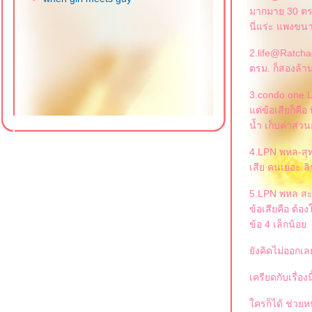
มากมาย 30 ตรม.
นี่แร่ะ แพงขนา
2.life@Ratcha
ตรม. ก็สองล้า
3.condo one L
ต่ข้อเสียก็คือ
น้ำ เก็บค่าส่ว
4.LPN พหล-สุท
เสีย คนเยอะ ลิ
5.LPN พหล สะพ
ข้อเสียคือ ต้อ
ข้อ 4 เล็กน้อ
ังคิดไม่ออกเล
เครียดกับเรื่อ
ครก็ได้ ช่วยหน