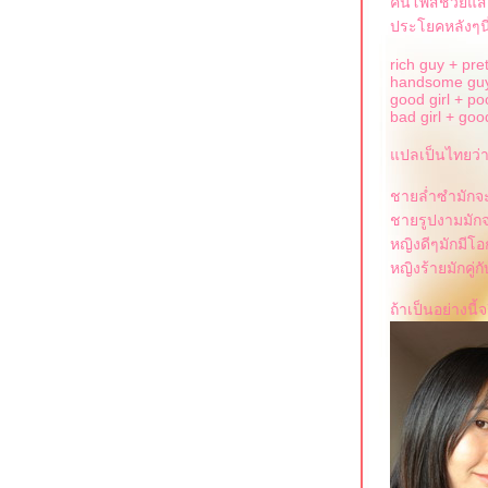
คนโพสช่วยแส
ประโยคหลังๆนี
rich guy + pret
handsome guy+
good girl + po
bad girl + goo
ปลเป็นไทยว่
ชายล่ำซำมักจ
ชายรูปงามมัก
หญิงดีๆมักมีโอ
หญิงร้ายมักคู่ก
ถ้าเป็นอย่างนี