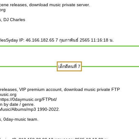
cene releases, download music private server.
.org
, DJ Charles
esSyday IP: 46.166.182.65 7 กุมภาพันธ์ 2565 11:16:18 น.
เด็กดีคนที่ 7
releases, VIP premium account, download music private FTP
music.org
 https://0daymusic.org/FTPtxt/
on by date / genre.
 Music/Albums/mp3 1990-2022.
, 0day-music team.