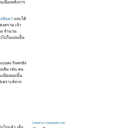
้านเมืองหลังการ
องปันนา
ละได้
งสงคราม เจ้า
ยอง จำนวน
ทั่วไปในแถบนั้น
) แบบตะวันตกยัง
องเดิม เช่น คน
เมืองยองนั้น
่อวิเคราะห์จาก
Created by Crazyprofile.com
ินไปแล้ว เด็ก