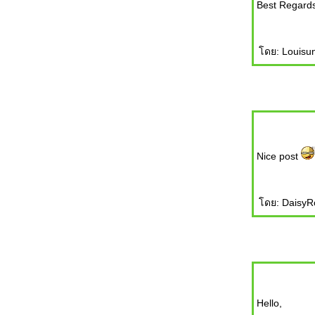
Best Regards
ดย: Louisun
Nice post
ดย: DaisyRo
Hello,