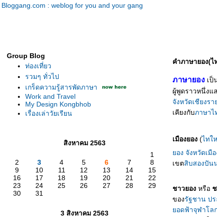
Bloggang.com : weblog for you and your gang
Group Blog
คำภาษายอง(ไทยอ
ท่องเที่ยว
รวมๆ ทั่วไป
ภาษายอง
เป็
เกร็ดความรู้สารพัดภาษา
ผู้พูดราวหนึ่
Work and Travel
จังหวัดเชียงร
My Design Kongbhob
เคียงกับ
ภาษาไท
เรื่องเล่าวัยเรียน
เมืองยอง
(
ไทให
สิงหาคม 2563
อง
จังหวัดเมื
1
2
3
4
5
6
7
8
เขต
สิบสองปัน
9
10
11
12
13
14
15
16
17
18
19
20
21
22
23
24
25
26
27
28
29
ชาวยอง
หรือ
ช
30
31
ของ
รัฐชาน
ปร
อดฟ้าจุฬาโล
3 สิงหาคม 2563