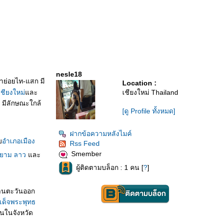
nesle18
าย่อยไท-แสก มี
Location :
เชียงใหม่
ละ
เชียงใหม่ Thailand
มีลักษณะใกล้
[ดู Profile ทั้งหมด]
ฝากข้อความหลังไมค์
บ
อำเภอเมือง
Rss Feed
Smember
ยาม
ลาว
ละ
ผู้ติดตามบล็อก : 1 คน [
?
]
านตะวันออก
ด็จพระพุทธ
อนในจังหวัด