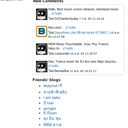
New Comments
Friends' blogs
พฤษภเสารี
สายฟ้าสีเพลิง
i am tabo
ป้ามด
gongto
K.Ruan
ุง บิน ชุม
MBA ฮาเฮ