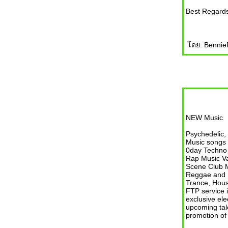
Best Regards
ดย: BennieR
NEW Music
Psychedelic,
Music songs 
0day Techno 
Rap Music Va
Scene Club M
Reggae and D
Trance, Hous
FTP service i
exclusive ele
upcoming tal
promotion of