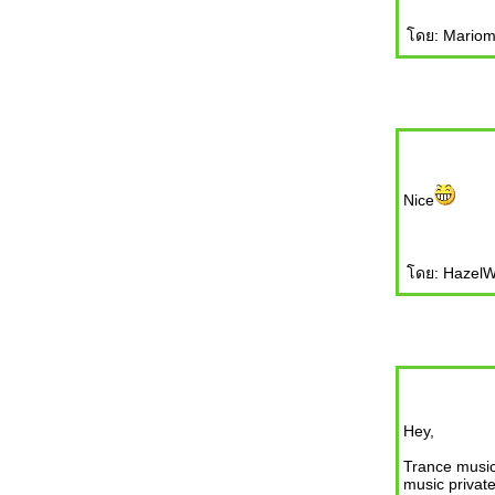
ดย: Marioma
Nice
ดย: HazelWi
Hey,
Trance music
music privat