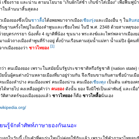
่ เชียงราย และน่าน ตามนโยบาย "เก็บผักใส่ซ้า เก็บข้าใส่เมือง" เพื่อฟื้นฟูบ
าในล้านนาสิ้นสุดลง
มืองยองซึ่งเป็น
ชาวลื้อ
ได้อพยพมาจากเมือง
เชียงรุ่ง
ละเมืองอื่น ๆ ใน
สิบส
ถิ่นฐานครั้งใหญ่ในเมืองลำพูนและเชียงใหม่ ในปี พ.ศ. 2348 ด้วยสาเหตุขอ
ด้วยบุตรภรรยา น้องทั้ง 4 ญาติพี่น้อง ขุนนาง พระสงฆ์และไพร่พลจากเมือง
แผ้วถางเมืองลำพูนที่ร้างอยู่ ตั้งบ้านเรือนตามลุ่มน้ำแม่ทา น้ำแม่ปิง ผู้คน
[1]
าจากเมืองยองว่า
ชาวไทยอง
ยกว่า คนเมืองยอง เพราะในสมัยนั้นรัฐประชาชาติหรือรัฐชาติ (nation state
มัยนั้นผู้คนต่างบ้านหลายเมืองที่มาอยู่ร่วมกัน จึงเรียนขานกันตามชื่อบ้านเมื
 คนเมืองลำปาง คนเมืองแพร่ คนเมืองน่าน คนเมือง
เชียงตุง
เป็นต้น แต่ของคน
งได้หายไป คงเหลืออยู่คำว่า
คนยอง
ดังนั้น ยอง จึงมิใช่เป็นเผ่าพันธุ์ และเมื
ัติศาสตร์ของเมืองยองแล้ว
ชาวไทยอง
ก็คือ
ชาวไทลื้อ
นั่นเอง
.wikipedia.org/
ียนรู้จักคำศัพท์ภาษายองกันเนอะ
อกในวันนี้ เป็นคำที่คนรุ่นใหม่ไม่ค่อยใช้กันแล้ว เพราะใช้คำภาษาไทยจนช