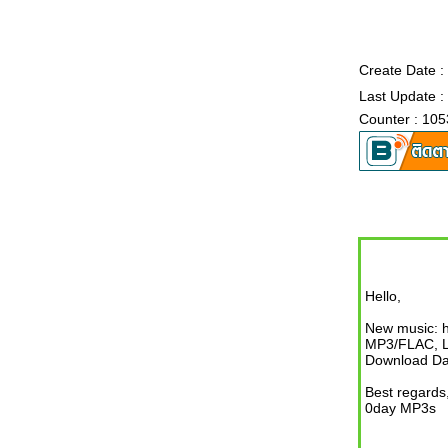
Create Date :
Last Update :
Counter : 10
Hello,
New music: h
MP3/FLAC, L
Download Dan
Best regards
0day MP3s