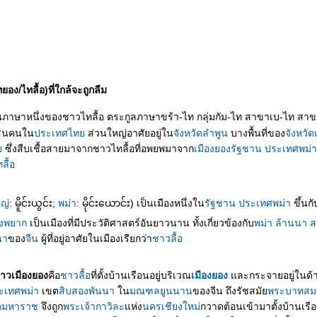
ง/ไทลื้อ)ที่ใกล้จะถูกลืม
นภาษาหนึ่งของชาวไทลื้อ ตระกูลภาษาขร้า-ไท กลุ่มกัม-ไท สาขาเบ-ไท สาข
งแสนคนใน
ประเทศไท
ส่วนใหญ่อาศัยอยู่ใน
จังหวัดลำพูน
บางพื้นที่ของ
จังหวัด
า
ซึ่งสืบเชื้อสายมาจากชาวไทลื้อที่อพยพมาจาก
เมืองยอง
รัฐชาน
ประเทศพม่า
ลื้อ
ญ่
: မိူင်းယွင်း;
พม่า
: မိုင်းယောင်း) เป็นเมืองหนึ่งใน
รัฐชาน
ประเทศพม่า
ขึ้นกั
องพยาก
เป็นเมืองที่มีประวัติศาสตร์อันยาวนาน ทั้งเกี่ยวข้องกับ
พม่า
ล้านนา
ส
นา
ของ
จีน
ผู้ที่อยู่อาศัยในเมืองเรียกว่า
ชาวลื้อ
าวเมืองยอง
คือ
ชาวลื้อ
ที่ตั้งบ้านเรือนอยู่บริเวณ
เมืองยอง
ละกระจายอยู่ในด้
ะเทศพม่า
เขต
สิบสองพันนา
น
มณฑลยูนนาน
ของจีน ถึงรัชสมั
พระบาทสมเ
กมหาราช
จึงถูก
พระเจ้ากาวิละ
ห่ง
นครเชียงใหม่
กวาดต้อนเข้ามาตั้งบ้านเรื