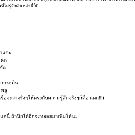
่ไม่รู้จักคำเหล่านี้ก็มี
้าแตะ
งคก
ขัด
ผักกระถิน
ะพลู
รือจะว่าจริงๆให้ตรงกับความรู้สึกจริงๆก็คือ แดก!!!)
แค่นี้ ถ้านึกได้อีกจะทยอยมาเพิ่มให้นะ