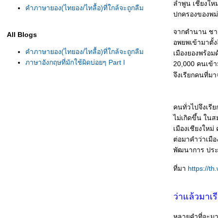
ลำพูน เชียงใหม
คำภาษายอง(ไทยอง/ไทลื้อ)ที่ใกล้จะถูกลืม
ปกครองของพม่
จากตำนาน ชาวเ
All Blogs
อพยพเข้ามาตั้ง
คำภาษายอง(ไทยอง/ไทลื้อ)ที่ใกล้จะถูกลืม
เมืองยองพร้อม
ภาษาอังกฤษที่มักใช้ผิดบ่อยๆ Part I
20,000 คนเข้ามา
จึงเรียกคนที่ม
คนทั่วไปจึงเรี
ไม่เกิดขึ้น ในส
เมืองเชียงใหม่
ต่อมาคำว่าเมือ
พัฒนาการ ประว
ที่มา
https://th
ว่าแล้วมาเร
หลายคำที่จะมาบ