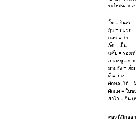
รุ่นใหม่หลายคนที
ปิ๊ด = ดินสอ
กุ๊บ = หมวก
อ่น = วิ่ง
กั๊ด = เย็น
ค๊ป = รองเท
กบกะตู = คา
สายฮั่ง = เข็ม
ตี่ = ถ่าง
ผักหละใต้ = 
ผักแค = ใบช
ฮาไก = กิน (ห
ตอนนี้นึกออก