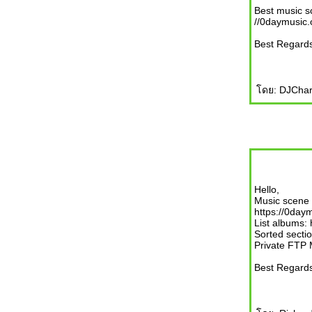
Best music s
//0daymusic
Best Regards
ดย: DJCharl
Hello,
Music scene 
https://0day
List albums:
Sorted secti
Private FTP
Best Regards