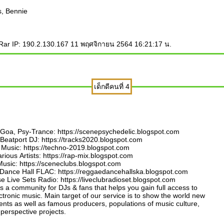
, Bennie
ar IP: 190.2.130.167 11 พฤศจิกายน 2564 16:21:17 น.
เด็กดีคนที่ 4
 Goa, Psy-Trance: https://scenepsychedelic.blogspot.com
Beatport DJ: https://tracks2020.blogspot.com
Music: https://techno-2019.blogspot.com
rious Artists: https://rap-mix.blogspot.com
usic: https://sceneclubs.blogspot.com
ance Hall FLAC: https://reggaedancehallska.blogspot.com
e Live Sets Radio: https://liveclubradioset.blogspot.com
s a community for DJs & fans that helps you gain full access to
ctronic music. Main target of our service is to show the world new
ents as well as famous producers, populations of music culture,
 perspective projects.