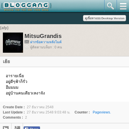
{afp}
MitsuGrandis
ฝากข้อความหลังไมค์
ผู้ติดตามบล็อก : 0 คน
เฮ้ย
อารายเนี่ย
อยู่ดีๆฟ้าก็รั่ว
อืมมมม
อยู่บ้านคนเดียวเหงาจัง
Create Date :
27 ธันวาคม 2548
Last Update :
27 ธันวาคม 2548 9:03:48 น.
Counter :
Pageviews.
Comments :
2