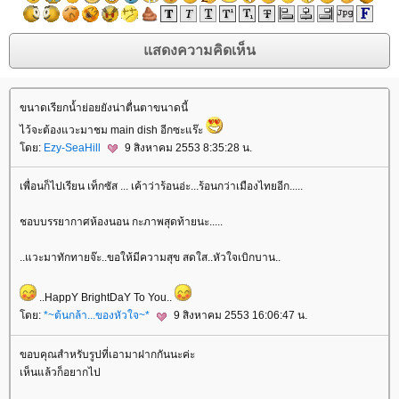
ขนาดเรียกน้ำย่อยยังน่าตื่นตาขนาดนี้
ไว้จะต้องแวะมาชม main dish อีกซะแร๊ะ
โดย:
Ezy-SeaHill
9 สิงหาคม 2553 8:35:28 น.
เพื่อนก็ไปเรียน เท็กซัส ... เค้าว่าร้อนอ่ะ...ร้อนกว่าเมืองไทยอีก.....
ชอบบรรยากาศห้องนอน กะภาพสุดท้ายนะ.....
..แวะมาทักทายจ๊ะ..ขอให้มีความสุข สดใส..หัวใจเบิกบาน..
..HappY BrightDaY To You..
โดย:
*~ต้นกล้า...ของหัวใจ~*
9 สิงหาคม 2553 16:06:47 น.
ขอบคุณสำหรับรูปที่เอามาฝากกันนะค่ะ
เห็นแล้วก็อยากไป