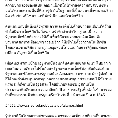
เริ่มกันที่ ประวัติคร่าว ๆ ก่อนนะคะ รัฐเท็กซัสแต่เดิมเป็นพื้นที่ที่อยู่ใน
ความปกครองของสเปน ต่อมาแม็กซิโกได้ทำสงครามกับสเปนชนะ
จนได้ครอบครองพื้นที่ที่เรารู้จักกันในฐานะที่เป็นส่วนหนึ่งของอเมริกา
คือ เท็กซัส อริโซนา แคลิฟอร์เนีย และนิวเม็กซิโก
ดินแดนแถบนี้แห้งแล้งทุรกันดารและเต็มไปด้วยชาวอินเดียนที่ดุร้าย
ทำให้มีชาวเม็กซิกันไม่กี่ครอบครัวที่กล้าเข้าไปอยู่ แต่เนื่องจาก
รัฐบาลเม็กซิโกต้องการให้เป็นพื้นที่กันชนจากพวกอินเดียน จึง
ประกาศชักชวนผู้อพยพชาวอเมริกา ให้เข้าไปตั้งรกรากในเท็กซัส
โดยเสนอขายที่ดินราคาถูกแก่ผู้อพยพโดยแลกกับการที่ผู้อพยพต้อง
เปลี่ยน สัญชาติเป็นเม็กซิกัน
เมื่อคนอเมริกันเข้ามาอยู่มากขึ้นจนกลืนคนแมกซิกันดั้งเดิมไปมาก ก็
เลยเกิดความคิดจะไปขึ้นกับสหรัฐฯแทน คนเท็กซัสลุกฮือกันต่อต้าน
รัฐบาลแมกซิโกจนทางรัฐบาลต้องส่งกองทหารมาปราบ ฝ่ายผู้ต่อต้าน
ก็ได้กองกำลังหนุนจากรัฐบาลกลางของสหรัฐมาช่วยรบจนได้ชัยชนะ
แรกเริ่มก็ตั้งตนเป็นรัฐอิสระ โดยมีนายพลแซม ฮูสตันเป็น
ประธานาธิบดีคนแรก ต่อมาอีกเก้าปี สาธารณรัฐเท็กซัสก็เข้ามารวม
กับที่จะมารวมตัวกับสหรัฐอเมริกาในวันที่ 1 มีนาคม ปี ค.ศ.1845
อ้างอิง: //www2.se-ed.net/paststep/alamos.html
รู้ประวัติกันไปพอหอมปากหอมคอ มาชมภาพเซ็ตแรกที่เราเก็บมาฝาก