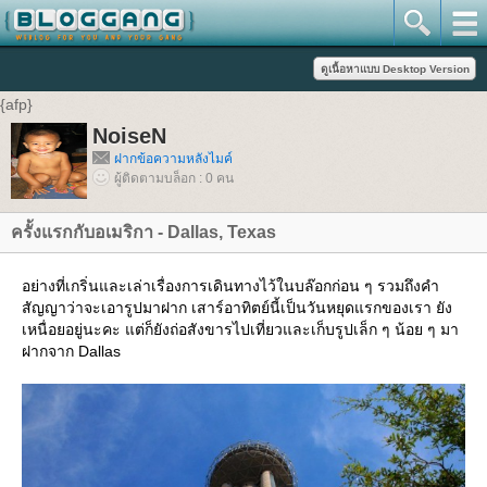
{afp}
NoiseN
ฝากข้อความหลังไมค์
ผู้ติดตามบล็อก : 0 คน
ครั้งแรกกับอเมริกา - Dallas, Texas
อย่างที่เกริ่นและเล่าเรื่องการเดินทางไว้ในบล๊อกก่อน ๆ รวมถึงคำ
สัญญาว่าจะเอารูปมาฝาก เสาร์อาทิตย์นี้เป็นวันหยุดแรกของเรา ยัง
เหนื่อยอยู่นะคะ แต่ก็ยังถ่อสังขารไปเที่ยวและเก็บรูปเล็ก ๆ น้อย ๆ มา
ฝากจาก Dallas