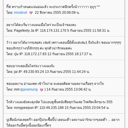
กิ๊ฟ ทราบกำหนดแน่นอนแล้ว จะประกาศอีกครั้งน้าาาาาา จุบุๆ ^^
ดย:
mrsdevil
22 สิงหาคม 2555 20:06:09 น.
อยากได้คะเริ่มวางแผนเมื่อไหร่ จะเป็นเจ้าของคะ
ดย: Pagefeely Ja IP: 118.174.131.170 5 กันยายน 2555 11:58:31 น.
ว้าว อยากได้มากๆเลยค่ะ เล่ม6 เพราะตอนนี้มีตั้งแต่เล่ม1 ถึง5แล้ว ชอบมากๆๆๆๆ
ชอบถักๆๆว่างๆก็ถักๆๆๆ ค่ะ ทุกตัวน่ารักหมดค่ะ
ดย: บุ๋ม IP: 118.172.17.83 12 กันยายน 2555 18:17:27 น.
ชอบมากเลยเมื่อไหร่จะวางแผงจ้ะ
ดย: jai IP: 49.230.93.24 13 กันยายน 2555 11:44:24 น.
ชอบผลงาน อ่านแพท เข้าใจง่าย จะคอยติดตามผลงานเรื่อยๆ จากใจ
ดย: mm (
garamung
) 14 กันยายน 2555 13:06:42 น.
กล้วางแผงยังคะคุงนัท ไปแอบดูชั้นหนังสือทุกวันเลย โรคจิตเล็กๆแระ 555
ดย: nongyeepun IP: 110.49.235.188 15 กันยายน 2555 23:04:54 น.
ปูเสื่อนั่งรอเลยคร๊า ออกปุ๊ปจะซื้อปั๊ป เยยนะค๊า ผลงานน่ารักมากๆเยยค๊า ... อยาก
ห้ออกวันนี้พรุ่งนี้เยยเนียะกรี๊ดๆ