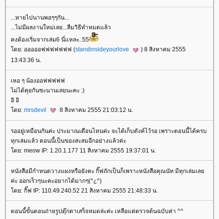
...หายไปนานพอๆๆกัน...
...ไม่มีผลงานใหม่เลย...ลืมวิธีทำหมดแล้ว
คงต้องเริ่มจากเล่ม6 นี่แหละ..55
ดย: อออออฟฟฟฟฟฟฟ (
standinsideyourlove
) 8 สิงหาคม 2555
13:43:36 น.
เหอ ๆ น้องออฟฟฟฟฟ
ไม่ได้คุยกันซะนานเลยนะคะ :)
อิ อิ
ดย:
mrsdevil
8 สิงหาคม 2555 21:03:12 น.
รออยู่เหมือนกันค่ะ ประมาณเดือนไหนค่ะ จะได้เก็บตังค์ไว้รอ เพราะตอนนี้ได้ครบ
ทุกเล่มแล้ว ตอนนี้เป็นของสะสมอีกอย่างแล้วค่ะ
ดย: meow IP: 1.20.1.177 11 สิงหาคม 2555 19:37:01 น.
หนังสือมีกำหนดวางแผงหรือยังคะ กิ๊ฟถักเป็นก็เพราะหนังสือคุณนัท มีทุกเล่มเล
ค่ะ ออกเร็วๆนะคะอยากได้มากๆ(^¿^)
ดย: กิ๊ฟ IP: 110.49.240.52 21 สิงหาคม 2555 21:48:33 น.
ตอนนี้ขั้นตอนถ่ายรูปตุ๊กตาเสร็จหมดล่ะค่ะ เหลือแต่ตรวจต้นฉบับค่า ^^