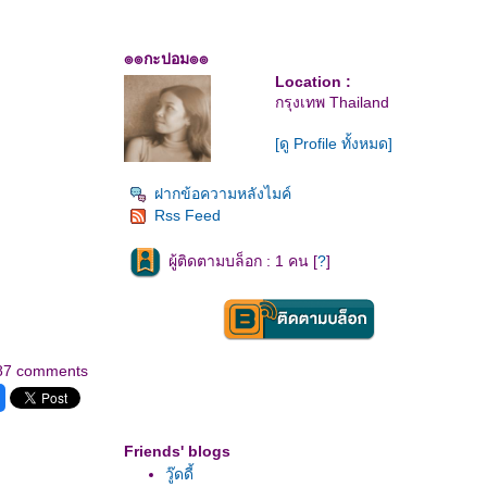
๏๏กะปอม๏๏
Location :
กรุงเทพ Thailand
[ดู Profile ทั้งหมด]
ฝากข้อความหลังไมค์
Rss Feed
ผู้ติดตามบล็อก : 1 คน [
?
]
87 comments
Friends' blogs
วู๊ดดี้