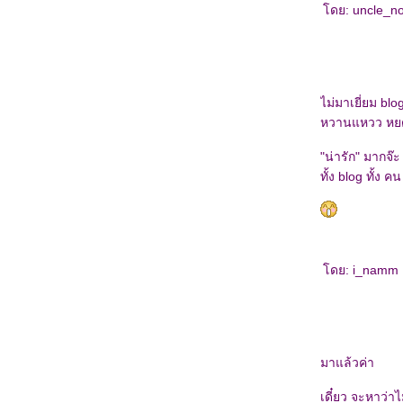
ดย: uncle_no
ไม่มาเยี่ยม blog
หวานแหวว หยด
"น่ารัก" มากจ๊ะ
ทั้ง blog ทั้ง คน
ดย: i_namm I
มาแล้วค่า
เดี๋ยว จะหาว่าไ