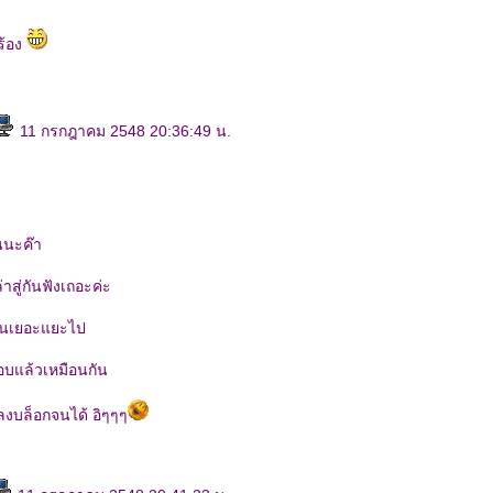
ร้อง
11 กรกฎาคม 2548 20:36:49 น.
นนะค๊า
่าสู่กันฟังเถอะค่ะ
่านเยอะแยะไป
บแล้วเหมือนกัน
ลงบล็อกจนได้ อิๆๆๆ