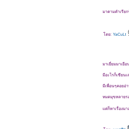
มาตามคำเรียก
ดย:
YaCuLt
มาเยี่ยมมาเยือ
มีอะไรก็เชียนเล
มีเพื่อนๆคอยอ
หมดมุขหลายรอ
ต่ก็หาเรื่องมา