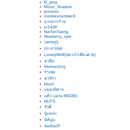
D_jang
Moon_Shadow
prncess
monkeynumber4
นางมารร้า
vr1428
NaiTonTaeng
blueberry_cpie
บอกอกูรู
บก.ลายจุด
LonelyWolf(หมาป่าเดียวดาย)
อาซิ่ม
Humandroy
รำเพ
ชากีร่า
kkool
มลงปิศาจ
ต้ว บอกอ MODEL
NUTS
รักดี
นู๋เองง่ะ
นิติบูน
ชมจันทร์