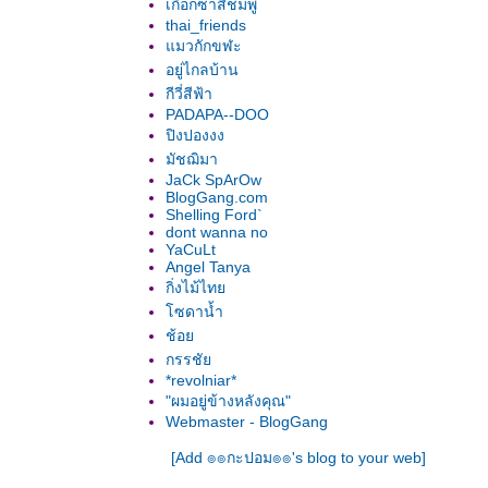
เกือกซ่าสีชมพู
thai_friends
มวกักขฬะ
อยู่ไกลบ้าน
กีวี่สีฟ้า
PADAPA--DOO
ปิงปองงง
มัชฌิมา
JaCk SpArOw
BlogGang.com
Shelling Ford`
dont wanna no
YaCuLt
Angel Tanya
กิ่งไม้ไท
ซดาน้ำ
ช้อ
กรรชั
*revolniar*
"ผมอยู่ข้างหลังคุณ"
Webmaster - BlogGang
[Add ๏๏กะปอม๏๏'s blog to your web]