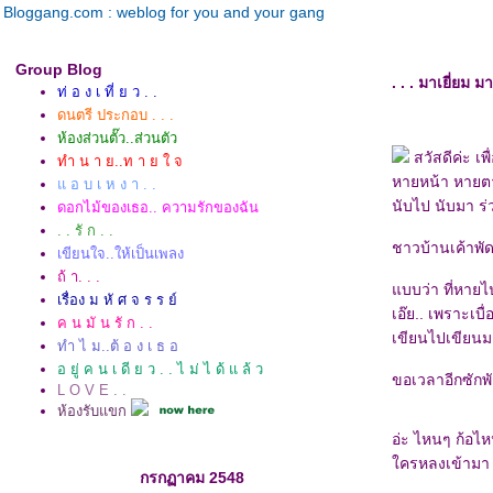
Bloggang.com : weblog for you and your gang
Group Blog
. . . มาเยี่ยม ม
ท่ อ ง เ ที่ ย ว . .
ดนตรี ประกอบ . . .
ห้องส่วนตั๊ว..ส่วนตัว
สวัสดีค่ะ เพ
ทำ น า ย..ท า ย ใ จ
หายหน้า หายตา 
อ บ เ ห ง า . .
นับไป นับมา ร่ว
ดอกไม้ของเธอ.. ความรักของฉัน
. . รั ก . .
ชาวบ้านเค้าพัด
เขียนใจ..ให้เป็นเพลง
ถ้ า. . .
บบว่า ที่หาย
เรื่อง ม หั ศ จ ร ร ย์
เอ๊ย.. เพราะเบื
ค น มั น รั ก . .
เขียนไปเขียนม
ทำ ไ ม..ต้ อ ง เ ธ อ
อ ยู่ ค น เ ดี ย ว . . ไ ม่ ไ ด้ แ ล้ ว
ขอเวลาอีกซักพ
L O V E . .
ห้องรับแขก
อ่ะ ไหนๆ ก้อไ
ครหลงเข้ามา 
กรกฏาคม 2548