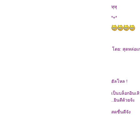
หุหุ
*+*
ดย: สุดหล่อแห
ฮัลโหล !
เป็นบล็อกอินเล
..ยินดีด้วยจ้ะ
สดชื่นดีจัง