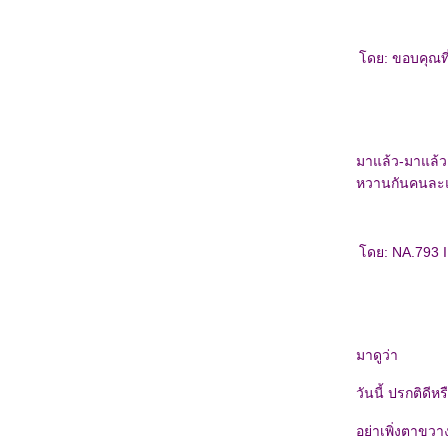
ดย: ขอบคุณที่
มาแล้ว-มาแล้ว
หวานกันคนละแ
ดย: NA.793 I
มาดูว่า
วันนี้ ปรกติดีหร
อย่าเพิ่งตาขว