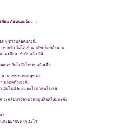
าเยียน กันหน่อยจ้ะ . . .
ื่อนๆ ชาวบล็อคแกงค์..
หายหัว ไม่ได้เข้ามาอัพบล็อคตั้งนาน..
ม 4 เดือน เข้าไปแล้ว อิอิ
ตะนา กันไปถึงไหนๆ แล้วเนี่ย..
ไปนาน เพราะหมดมุข ค่ะ
่อๆ บล็อคตัวเองค่ะ
า มันไม่มี topic อะไรน่าสนใจเล
ัก จะกลับมาจัดหมวดหมู่บล็อคใหม่นะจ๊ะ
หนๆ
และอยากบ่นๆๆ อะไร