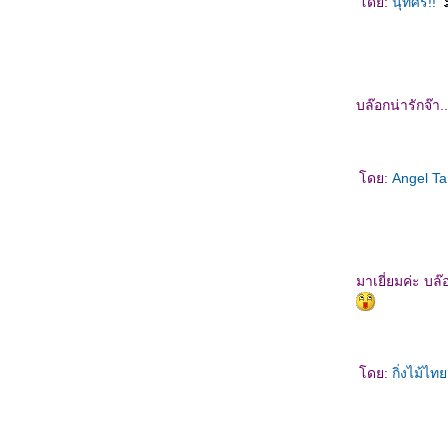
ดย:
นุทศรี!!
บล๊อกน่ารักจ๊า..
ดย:
Angel T
มาเยี่ยมค่ะ บล
ดย:
กิ่งไม้ไ