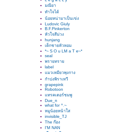
มณียา
ทำใจได้
น้อยหน่ามาเป็นเข่ง
Ludovic Giuly
B.F.Pinkerton
หัวใจสีม่วง
hunjang
เด็กชายหัวหอม
*~ S O u LM a T e~*
seal
พรายทรา
label
มวเหมียวพุงกาง
กำปงพิราเทวี
grapepink
Robotoon
ทรคเตอร์ชมพู
Due_n
what for ^.~
หมูน้อยหน้าใส
invisible_TJ
The ก๊อง
I'M NAN