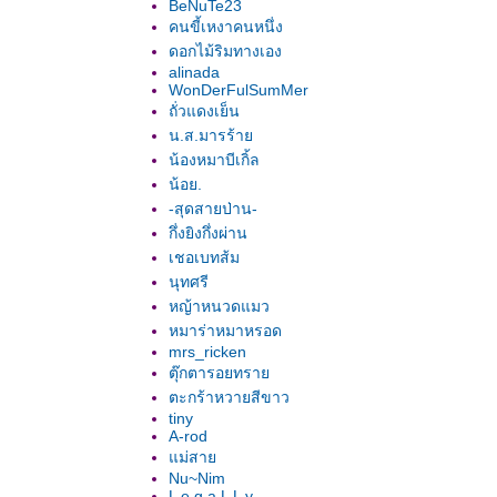
BeNuTe23
คนขี้เหงาคนหนึ่ง
ดอกไม้ริมทางเอง
alinada
WonDerFulSumMer
ถั่วแดงเย็น
น.ส.มารร้า
น้องหมาบีเกิ้ล
น้อย.
-สุดสายป่าน-
กึ่งยิงกึ่งผ่าน
เชอเบทส้ม
นุทศรี
หญ้าหนวดแมว
หมาร่าหมาหรอด
mrs_ricken
ตุ๊กตารอยทรา
ตะกร้าหวายสีขาว
tiny
A-rod
ม่สา
Nu~Nim
L e g a L L y