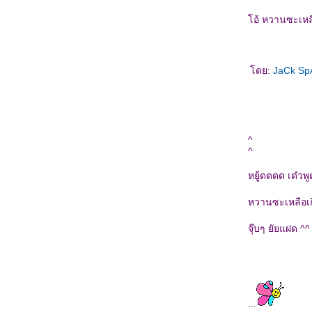
อ้ หวานซะเหลือ
ดย:
JaCk S
^
^
หยู้ดดดด เด๋วพ
หวานซะเหลือเกิ
จุ๊บๆ ยัยแฝด ^^
...