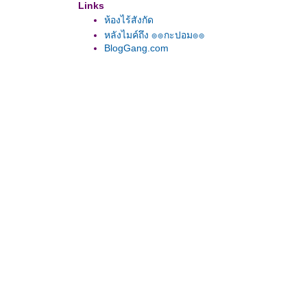
Links
ห้องไร้สังกัด
หลังไมค์ถึง ๏๏กะปอม๏๏
BlogGang.com